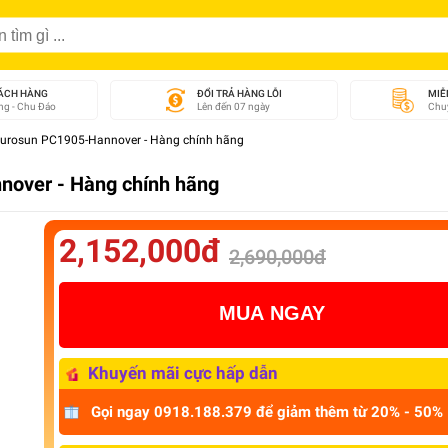
ÁCH HÀNG
ĐỔI TRẢ HÀNG LỖI
MIỄ
g - Chu Đáo
Lên đến 07 ngày
Chuy
 Eurosun PC1905-Hannover - Hàng chính hãng
nover - Hàng chính hãng
2,152,000đ
2,690,000đ
MUA NGAY
Khuyến mãi cực hấp dẫn
Gọi ngay 0918.188.379 để giảm thêm từ 20% - 50%