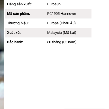
Hãng sản xuất:
Eurosun
Hãng sản xuất:
Eurosun
Mã sản phẩm:
PC1905-Hannover
Thương hiệu:
Europe (Châu Âu)
Mã sản phẩm:
PC1905-Hannover
Xuất xứ:
Malaysia (Mã Lai)
Thương hiệu:
Europe (Châu Âu)
Bảo hành:
60 tháng (05 năm)
Xuất xứ:
Malaysia (Mã Lai)
Bảo hành:
60 tháng (05 năm)