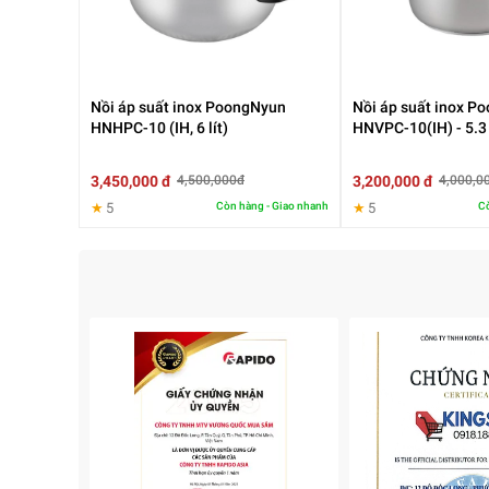
Nồi áp suất inox PoongNyun
Nồi áp suất inox P
HNHPC-10 (IH, 6 lít)
HNVPC-10(IH) - 5.3 
3,450,000 đ
3,200,000 đ
4,500,000đ
4,000,0
★
5
Còn hàng - Giao nhanh
★
5
Cò
Đồng thời, sản phẩm
nồi áp suất inox Eurosun
PC1905-Ha
tốc độ để người dùng chọn bất kỳ mức áp suất nào phù 
chín, tiết kiệm thời gian và công sức của người dùng. Bê
cầm dài chắc chắn và an toàn khi sử dụng.