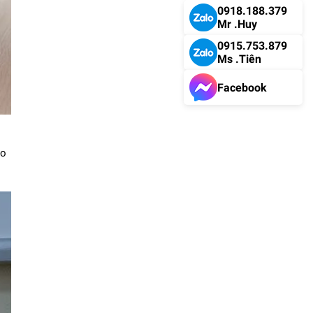
0918.188.379
Mr .Huy
0915.753.879
Ms .Tiên
Facebook
eo