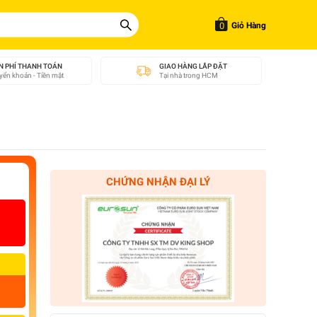
0
Giỏ Hàng
N PHÍ THANH TOÁN
GIAO HÀNG LẮP ĐẶT
ển khoản - Tiền mặt
Tại nhà trong HCM
CHỨNG NHẬN ĐẠI LÝ