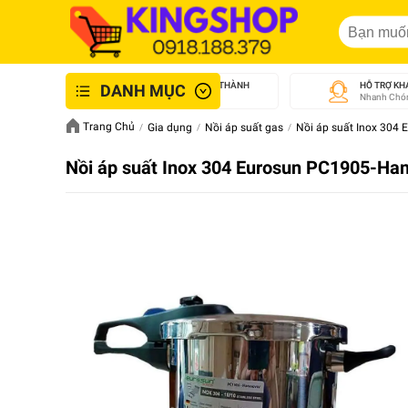
GIAO NHANH NỘI THÀNH
HỖ TRỢ KH
DANH MỤC
An Toàn - Tận Tâm
Nhanh Chón
Trang Chủ
Gia dụng
Nồi áp suất gas
Nồi áp suất Inox 304
Nồi áp suất Inox 304 Eurosun PC1905-Han