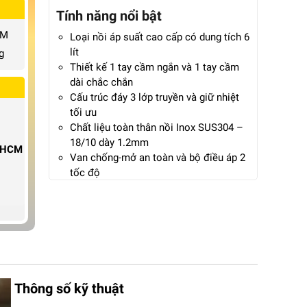
Tính năng nổi bật
CM
Loại nồi áp suất cao cấp có dung tích 6
lít
g
Thiết kế 1 tay cầm ngắn và 1 tay cầm
dài chắc chắn
Cấu trúc đáy 3 lớp truyền và giữ nhiệt
tối ưu
Chất liệu toàn thân nồi Inox SUS304 –
18/10 dày 1.2mm
P.HCM
Van chống-mở an toàn và bộ điều áp 2
tốc độ
Đáy nồi sử dụng nhiều lớp và lớp nhôm
dày 5mm
Sử dụng trên mọi loại bếp: Bếp từ, Bếp
hồng ngoại, Bếp gas
Áp suất hoạt động: Mức 1: 60Kpa, Mức
2: 100Kpa
Bảo hành 60 tháng chính hãng
Thông số kỹ thuật