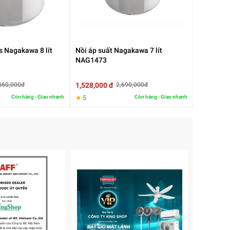
s Nagakawa 8 lít
Nồi áp suất Nagakawa 7 lít
NAG1473
1,528,000 đ
360,000đ
2,690,000đ
Còn hàng - Giao nhanh
★
5
Còn hàng - Giao nhanh
 2
y