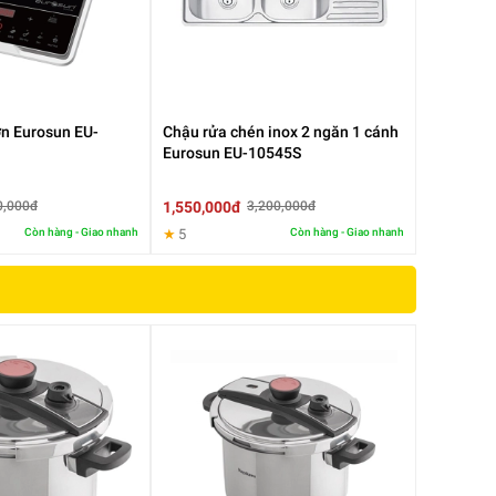
àm
nh
ơn Eurosun EU-
Chậu rửa chén inox 2 ngăn 1 cánh
Eurosun EU-10545S
1,550,000đ
0,000đ
3,200,000đ
Còn hàng - Giao nhanh
★
5
Còn hàng - Giao nhanh