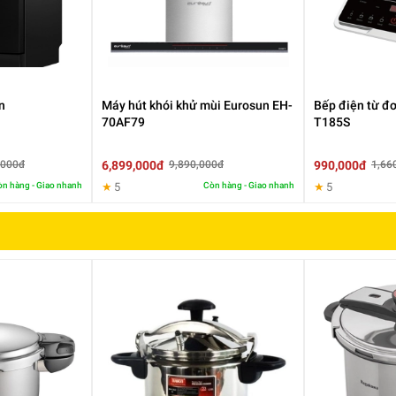
p nhôm chuyên dụng dày 5mm, được chế tạo bằng máy tạo áp lực ma
 và giữ nhiệt tối ưu, tiết kiệm năng lượng khi dùng. Toàn thân nồi l
 hóa hay cộng hưởng với các acid có trong thực phẩm trong quá trì
hỏe người dùng.
n
Máy hút khói khử mùi Eurosun EH-
Bếp điện từ đ
70AF79
T185S
6,899,000đ
990,000đ
,000đ
9,890,000đ
1,66
n hàng - Giao nhanh
★
5
Còn hàng - Giao nhanh
★
5