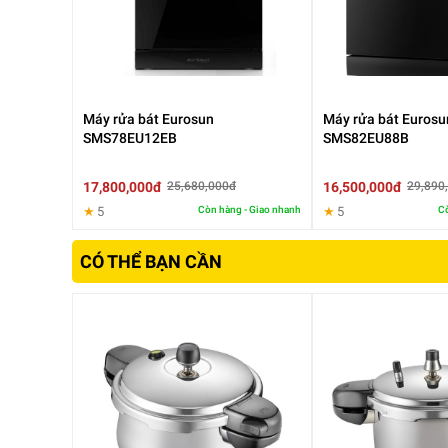
Cấu trúc 3 đáy theo phương thẳng đứng trong đó có lớ
sát, nên
nồi áp xuất PC1905-Hannover
có khả năng truyền
từ chất liệu inox SUS304 - 18/10 dày 1,2mm không bị oxi
đun nấu, không bị thôi nhiễm nên rất an toàn cho sức k
Máy rửa bát Eurosun
Máy rửa bát Eurosu
SMS78EU12EB
SMS82EU88B
17,800,000đ
16,500,000đ
25,680,000đ
29,890
★
5
Còn hàng - Giao nhanh
★
5
Cò
CÓ THỂ BẠN CẦN