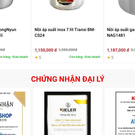
oongNyun
Nồi áp suất inox 7 lít Tianxi BM-
Nồi áp suất ga
lí
CS24
NAG1481
1,150,000 đ
1,187,000 đ
00đ
1,350,000đ
2,
n hàng - Giao nhanh
★
5
Còn hàng - Giao nhanh
★
5
CHỨNG NHẬN ĐẠI LÝ
nnover còn trang bị van điều áp đóng mở an toàn và bộ điều áp có
hợp với nhu cầu nấu vừa đảm bảo an toàn vừa giúp món ăn nhanh
n cạnh đó, nồi áp xuất này còn được thiết kế 1 tay cầm ngắn và 1 ta