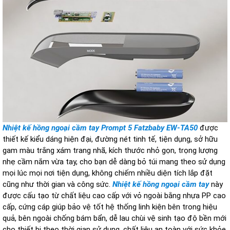
Nhiệt kế hồng ngoại cầm tay Prompt 5 Fatzbaby EW-TA50
được
thiết kế kiểu dáng hiện đại, đường nét tinh tế, tiện dụng, sở hữu
gam màu trắng xám trang nhã, kích thước nhỏ gọn, trọng lượng
nhẹ cầm nắm vừa tay, cho bạn dễ dàng bỏ túi mang theo sử dụng
mọi lúc mọi nơi tiện dụng, không chiếm nhiều diện tích lắp đặt
cũng như thời gian và công sức.
Nhiệt kế hồng ngoại cầm tay
này
được cấu tạo từ chất liệu cao cấp với vỏ ngoài bằng nhựa PP cao
cấp, cứng cáp giúp bảo vệ tốt hệ thống linh kiện bên trong hiệu
quả, bên ngoài chống bám bẩn, dễ lau chùi vệ sinh tạo độ bền mới
cho thiết bị theo thời gian sử dụng, chất liệu an toàn với sức khỏe,