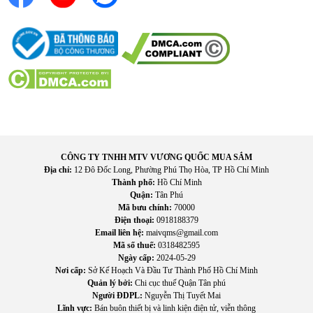
CÔNG TY TNHH MTV VƯƠNG QUỐC MUA SẮM
Địa chỉ:
12 Đô Đốc Long, Phường Phú Thọ Hòa, TP Hồ Chí Minh
Thành phố:
Hồ Chí Minh
Quận:
Tân Phú
Mã bưu chính:
70000
Điện thoại:
0918188379
Email liên hệ:
maivqms@gmail.com
Mã số thuế:
0318482595
Ngày cấp:
2024-05-29
Nơi cấp:
Sở Kế Hoạch Và Đầu Tư Thành Phố Hồ Chí Minh
Quản lý bởi:
Chi cục thuế Quận Tân phú
Người ĐDPL:
Nguyễn Thị Tuyết Mai
Lĩnh vực:
Bán buôn thiết bị và linh kiện điện tử, viễn thông