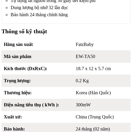
Tự động tắt nguồn trong 30 giây tiết kiệm pin
Dung lượng bộ nhớ 32 lần đọc
Bảo hành 24 tháng chính hãng
Thông số kỹ thuật
Hãng sản xuất
FatzBaby
Mã sản phẩm
EW-TA50
Kích thước (DxRxC):
18.7 x 12 x 5.7 cm
Trọng lượng:
0.2 Kg
Thương hiệu:
Korea (Hàn Quốc)
Điện năng tiêu thụ ( kWh ):
300mW
Xuất xứ:
China (Trung Quốc)
Bảo hành:
24 tháng (02 năm)