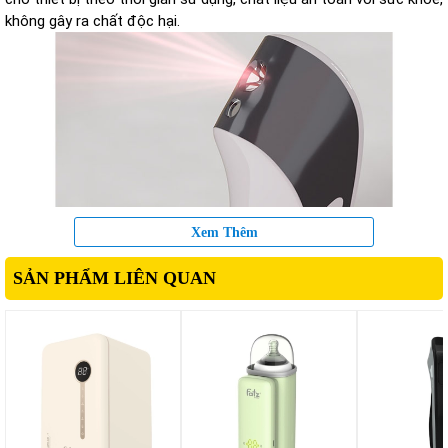
không gây ra chất độc hại.
Xem Thêm
SẢN PHẨM LIÊN QUAN
Nhiệt kế hồng ngoại điện tử Prompt 5 Fatzbaby
EW-TA50 điều
khiển bằng nút bấm dễ dàng thao tác, có màn hình LED hiển thị
thông số hoạt động rõ nét cho bạn tiện theo dõi sử dụng tiện
dụng, hoạt động bằng công nghệ cảm ứng hồng ngoại hiện đại,
đo nhiệt độ không cần tiếp xúc, đó trán và đo bề mặt vật thể,
khoảng cách từ 0 đến 3 cm (0~1,2 in), đơn vị đo hiển thị độ C (°C)