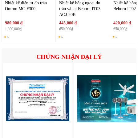
động rung khi nhiệt độ cơ thể > 38°C (100,4°F).
Nhiệt kế điện tử đo trán
Nhiệt kế hồng ngoại đo
Nhiệt kế hồng
Omron MC-F300
trán và tai Beborn IT03
Beborn IT02
AOJ-20B
980,000 ₫
445,000 ₫
420,000 ₫
1,390,000₫
650,000₫
650,000₫
★
5
★
5
★
5
CHỨNG NHẬN ĐẠI LÝ