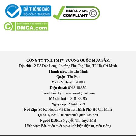
IV. Hướng dẫn sử dụng hiệu quả
1. Các bước cơ bản
CÔNG TY TNHH MTV VƯƠNG QUỐC MUA SẮM
Địa chỉ:
12 Đô Đốc Long, Phường Phú Thọ Hòa, TP Hồ Chí Minh
Lắp pin cho micro
Thành phố:
Hồ Chí Minh
Kết nối đầu thu với thiết bị âm thanh
Quận:
Tân Phú
Bật nguồn và kiểm tra tín hiệu
Mã bưu chính:
70000
Điện thoại:
0918188379
Điều chỉnh âm thanh theo nhu cầu
Email liên hệ:
maivqms@gmail.com
Mã số thuế:
0318482595
2. Mẹo sử dụng
Ngày cấp:
2024-05-29
Nơi cấp:
Sở Kế Hoạch Và Đầu Tư Thành Phố Hồ Chí Minh
Không để micro hướng trực tiếp vào loa để tránh hú
Quản lý bởi:
Chi cục thuế Quận Tân phú
Điều chỉnh âm lượng vừa phải
Người ĐDPL:
Nguyễn Thị Tuyết Mai
Thử nhiều kênh nếu có hiện tượng nhiễu
Lĩnh vực:
Bán buôn thiết bị và linh kiện điện tử, viễn thông