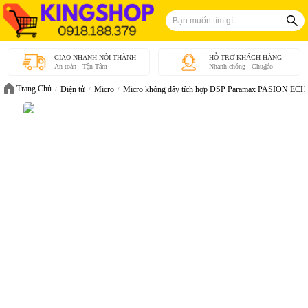
GIAO NHANH NỘI THÀNH
HỖ TRỢ KHÁCH HÀNG
An toàn - Tận Tâm
Nhanh chóng - Chu₫áo
Trang Chủ
Điện tử
Micro
Micro không dây tích hợp DSP Paramax PASION ECHO