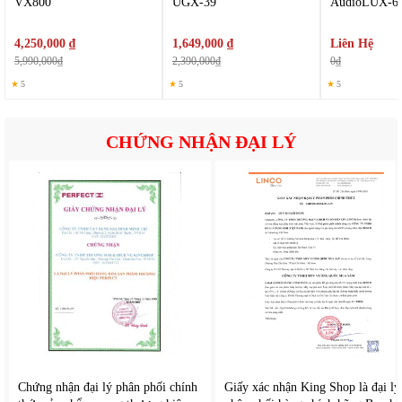
VX800
UGX-39
AudioLUX-6
4,250,000 ₫
1,649,000 ₫
Liên Hệ
5,990,000₫
2,390,000₫
0₫
★
5
★
5
★
5
CHỨNG NHẬN ĐẠI LÝ
2. Tùy chỉnh trực tiếp trên micro
Người dùng có thể điều chỉnh nhanh các thông số âm thanh
ngay trên thân micro như độ vang (Echo), âm lượng, cân
bằng âm
Không cần thao tác phức tạp trên loa hay amply, rất tiện lợi
cho người không chuyên.
3. Hoạt động ổn định, ít nhiễu
Sản phẩm sử dụng băng tần UHF với nhiều kênh lựa chọn, sẽ
làm giảm tình trạng trùng sóng, duy trì tín hiệu ổn định, hạn
Chứng nhận đại lý phân phối chính
Giấy xác nhận King Shop là đại lý