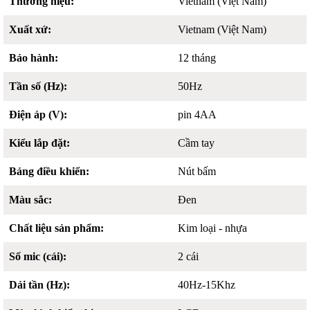
Thương hiệu:
Vietnam (Việt Nam)
Xuất xứ:
Vietnam (Việt Nam)
Bảo hành:
12 tháng
Tần số (Hz):
50Hz
Điện áp (V):
pin 4AA
Kiểu lắp đặt:
Cầm tay
Bảng điều khiển:
Nút bấm
Màu sắc:
Đen
Chất liệu sản phẩm:
Kim loại - nhựa
Số mic (cái):
2 cái
Dải tần (Hz):
40Hz-15Khz