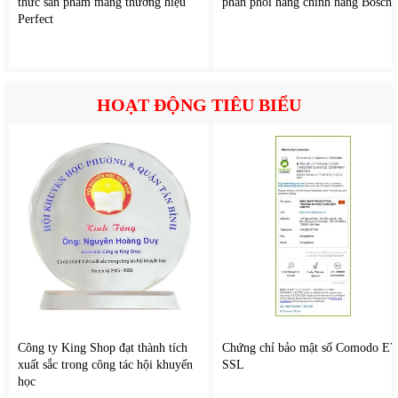
thức sản phẩm mang thương hiệu
chế nhiễu khi sử dụng gần các thiết bị khác
phân phối hàng chính hãng Bosch
Perfect
HOẠT ĐỘNG TIÊU BIỂU
Công ty King Shop đạt thành tích
Chứng chỉ bảo mật số Comodo E
xuất sắc trong công tác hội khuyến
SSL
học