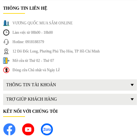
Phù hợp nhiều mục đích: Ngoài karaoke, micro còn dùng tốt
THÔNG TIN LIÊN HỆ
cho thuyết trình, giảng dạy, Livestream cơ bản
Dễ sử dụng cho mọi đối tượng: Không yêu cầu kỹ thuật cao,
VƯƠNG QUỐC MUA SẮM ONLINE
chỉ cần kết nối đơn giản là có thể sử dụng ngay.
Linh hoạt trong di chuyển: Thiết kế gọn nhẹ giúp bạn mang
Làm việc từ 08h00 - 18h00
theo trong các buổi tiệc, du lịch hoặc dã ngoại.
Hotline: 0918188379
12 Đô Đốc Long, Phường Phú Thọ Hòa, TP Hồ Chí Minh
Mở cửa từ Thứ 02 - Thứ 07
Đóng cửa Chủ nhật và Ngày Lễ
THÔNG TIN TÀI KHOẢN
TRỢ GIÚP KHÁCH HÀNG
KẾT NỐI VỚI CHÚNG TÔI