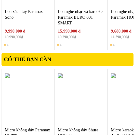
1. Tích hợp xử lý âm thanh số
Loa xách tay Paramax
Loa nghe nhạc và karaoke
Loa nghe nhạ
Sono
Paramax EURO 801
Paramax HO
Micro được trang bị bộ xử lý âm thanh giúp cải thiện chất
SMART
lượng giọng hát, giọng rõ ràng, dễ nghe, giảm nhiễu và tạp
9,990,000 ₫
15,990,000 ₫
9,680,000 ₫
âm, hạn chế hiện tượng méo tiếng.
10,990,000₫
19,390,000₫
11,590,000₫
Điều này đặc biệt hữu ích khi sử dụng trong môi trường gia
★
5
★
5
★
5
đình hoặc không gian mở.
CÓ THỂ BẠN CẦN
Micro không dây Paramax
Micro không dây Shure
Micro karaok