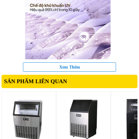
Xem Thêm
SẢN PHẨM LIÊN QUAN
Máy tạo ẩm và khử khuẩn gia đình Fujihome
HM09UV1 thiết kế
đầu phun xoay 360 độ giúp phủ sương đều khắp không gian, kết
hợp cùng công nghệ phun sương siêu âm giúp hòa tan vào không
gian không gây ảnh hưởng đến các thiết bị điện khác, có khay
chứa tinh dầu tiện lợi giúp tạo hương thơm giảm căng thẳng, dễ
chịu khi sử dụng. Máy hoạt động vô cùng êm ái và ổn định với độ
ồn chỉ 30dB không gây ảnh hưởng đến sinh hoạt, công suất hoạt
động mạnh mẽ 25W cho khả năng phun sương 280 ml/giờ giúp