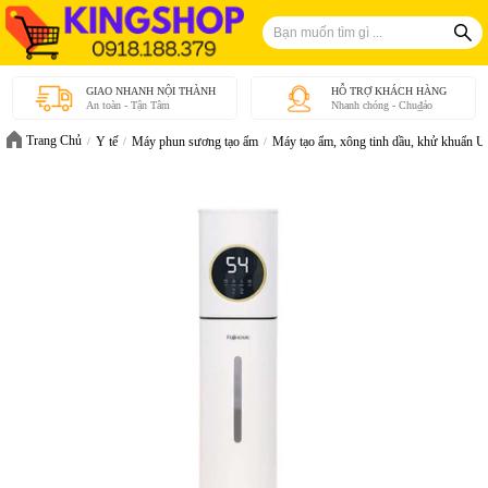
GIAO NHANH NỘI THÀNH
HỖ TRỢ KHÁCH HÀNG
An toàn - Tận Tâm
Nhanh chóng - Chu₫áo
Trang Chủ
Y tế
Máy phun sương tạo ẩm
Máy tạo ẩm, xông tinh dầu, khử khuẩn