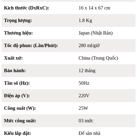
Kích thước (DxRxC):
16 x 14 x 67 cm
Trọng lượng:
1.8 Kg
Thương hiệu:
Japan (Nhật Bản)
Tốc độ phun: (Lần/Phút):
280 ml/giờ
Xuất xứ:
China (Trung Quốc)
Bảo hành:
12 tháng
Tần số (Hz):
50Hz
Điện áp (V):
220V
Công suất (W):
25W
Mức công suất:
03 mức
Kiểu lắp đặt:
Để sàn nhà