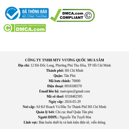
CÔNG TY TNHH MTV VƯƠNG QUỐC MUA SẮM
Địa chỉ:
12 Đô Đốc Long, Phường Phú Thọ Hòa, TP Hồ Chí Minh
Thành phố:
Hồ Chí Minh
Quận:
Tân Phú
Mã bưu chính:
70000
Điện thoại:
0918188379
Email liên hệ:
maivqms@gmail.com
Mã số thuế:
0318482595
Ngày cấp:
2024-05-29
Nơi cấp:
Sở Kế Hoạch Và Đầu Tư Thành Phố Hồ Chí Minh
Quản lý bởi:
Chi cục thuế Quận Tân phú
Người ĐDPL:
Nguyễn Thị Tuyết Mai
Lĩnh vực:
Bán buôn thiết bị và linh kiện điện tử, viễn thông