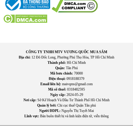
Sử dụng máy sưởi giúp giảm thiểu các nguy cơ này, đặc biệt
trong những ngày thời tiết rét đậm.
Tăng sự thoải mái trong sinh hoạt
Nhờ không gian ấm áp, các hoạt động hàng ngày như: Ngủ
nghỉ, Làm việc, Thư giãn đều trở nên dễ chịu và thoải mái
hơn.
CÔNG TY TNHH MTV VƯƠNG QUỐC MUA SẮM
Địa chỉ:
12 Đô Đốc Long, Phường Phú Thọ Hòa, TP Hồ Chí Minh
Thành phố:
Hồ Chí Minh
Quận:
Tân Phú
Mã bưu chính:
70000
Điện thoại:
0918188379
Email liên hệ:
maivqms@gmail.com
Mã số thuế:
0318482595
Ngày cấp:
2024-05-29
Nơi cấp:
Sở Kế Hoạch Và Đầu Tư Thành Phố Hồ Chí Minh
Quản lý bởi:
Chi cục thuế Quận Tân phú
Người ĐDPL:
Nguyễn Thị Tuyết Mai
Lĩnh vực:
Bán buôn thiết bị và linh kiện điện tử, viễn thông