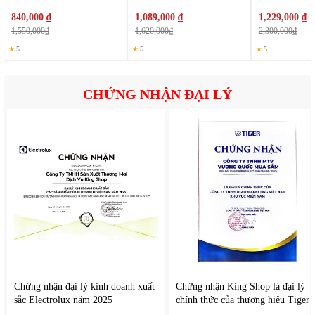
tán đều trong phòng.
840,000 ₫
Nhờ tính năng này: Không khí ấm lan tỏa khắp không gian,
1,089,000 ₫
1,229,000 ₫
1,550,000₫
1,620,000₫
2,300,000₫
Hạn chế tình trạng nóng cục bộ, Mang lại cảm giác dễ chịu
cho người sử dụng.
★
5
★
5
★
5
Đây là ưu điểm rất quan trọng giúp máy hoạt động hiệu quả
hơn so với nhiều dòng máy sưởi thông thường.
CHỨNG NHẬN ĐẠI LÝ
Chứng nhận đại lý kinh doanh xuất
Chứng nhận King Shop là đại lý
sắc Electrolux năm 2025
chính thức của thương hiệu Tiger