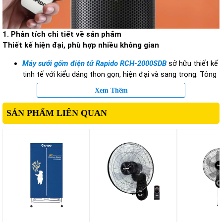
1. Phân tích chi tiết về sản phẩm
Thiết kế hiện đại, phù hợp nhiều không gian
Máy sưởi gốm điện tử Rapido RCH-2000SDB
sở hữu thiết kế
tinh tế với kiểu dáng thon gọn, hiện đại và sang trọng. Tông
màu đen giúp sản phẩm dễ dàng hòa hợp với nhiều phong
Xem Thêm
cách nội thất khác nhau như: Phòng ngủ, Phòng khách, Văn
phòng làm việc, Phòng trẻ em.
SẢN PHẨM LIÊN QUAN
Thiết kế dạng đứng giúp tiết kiệm diện tích, dễ dàng đặt tại
nhiều vị trí khác nhau trong phòng mà không gây cản trở
sinh hoạt.
Bên cạnh đó, phần chân đế chắc chắn giúp máy đứng vững
trong quá trình hoạt động, hạn chế nguy cơ bị nghiêng hoặc
đổ.
Công nghệ sưởi gốm PTC hiện đại
Máy sưởi gốm điện tử
này được trang bị công nghệ sưởi
gốm PTC (Positive Temperature Coefficient) – công nghệ