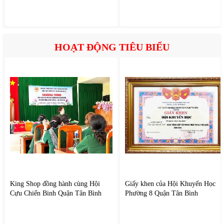
HOẠT ĐỘNG TIÊU BIỂU
2. Tính năng nổi bật của
Rapido RCH-2000SDB
Làm ấm nhanh chóng
Công nghệ sưởi gốm PTC giúp máy đạt nhiệt độ ổn định
nhanh chóng, rút ngắn thời gian làm ấm không gian, không
gây khô da.
Khác với các loại máy sưởi truyền thống, máy sưởi gốm
không đốt cháy oxy nên không gây khô da hay khó chịu khi
sử dụng lâu.
Tiết kiệm điện năng
King Shop đồng hành cùng Hội
Giấy khen của Hội Khuyến Học
Nhờ cơ chế tự điều chỉnh nhiệt độ, máy giúp tối ưu lượng
Cựu Chiến Binh Quận Tân Bình
Phường 8 Quận Tân Bình
điện tiêu thụ mà vẫn đảm bảo hiệu quả sưởi ấm.
Hoạt động êm ái