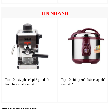
Máy sưởi gốm gia đình
này vận hành với độ ồn thấp, phù
TIN NHANH
hợp sử dụng trong phòng ngủ hoặc phòng làm việc.
Thiết kế an toàn
Sản phẩm được trang bị nhiều tính năng an toàn như: Tự
ngắt khi quá nhiệt, Tự ngắt khi bị nghiêng hoặc đổ.
Nhờ đó người dùng hoàn toàn yên tâm khi sử dụng.
Top 10 máy pha cà phê gia đình
Top 10 nồi áp suất bán chạy nhất
bán chạy nhất năm 2023
năm 2023