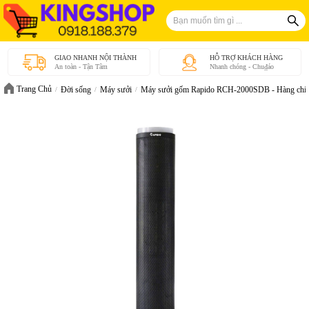
GIAO NHANH NỘI THÀNH
HỖ TRỢ KHÁCH HÀNG
An toàn - Tận Tâm
Nhanh chóng - Chu₫áo
Trang Chủ
Đời sống
Máy sưởi
Máy sưởi gốm Rapido RCH-2000SDB - Hàng chín