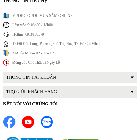
THÔNG TIN LIÊN HỆ
VƯƠNG QUỐC MUA SẮM ONLINE
Làm việc từ 08h00 - 18h00
Hotline: 0918188379
12 Đô Đốc Long, Phường Phú Thọ Hòa, TP Hồ Chí Minh
Mở cửa từ Thứ 02 - Thứ 07
3. Lợi ích thực tế khi sử dụng
Đóng cửa Chủ nhật và Ngày Lễ
Giữ ấm hiệu quả cho gia đình
THÔNG TIN TÀI KHOẢN
Trong những ngày lạnh, nhiệt độ thấp có thể ảnh hưởng
đến sức khỏe, đặc biệt là: Trẻ nhỏ, Người cao tuổi, Người
TRỢ GIÚP KHÁCH HÀNG
có hệ miễn dịch yếu.
Máy sưởi Rapido giúp duy trì nhiệt độ phòng ổn định, tạo
KẾT NỐI VỚI CHÚNG TÔI
môi trường sống ấm áp và thoải mái.
Bảo vệ sức khỏe
Không khí lạnh có thể gây ra nhiều vấn đề sức khỏe như:
Cảm lạnh, Ho, Đau khớp.