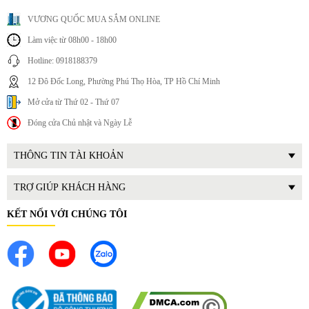
VƯƠNG QUỐC MUA SẮM ONLINE
Làm việc từ 08h00 - 18h00
Hotline: 0918188379
12 Đô Đốc Long, Phường Phú Thọ Hòa, TP Hồ Chí Minh
Mở cửa từ Thứ 02 - Thứ 07
Đóng cửa Chủ nhật và Ngày Lễ
THÔNG TIN TÀI KHOẢN
TRỢ GIÚP KHÁCH HÀNG
KẾT NỐI VỚI CHÚNG TÔI