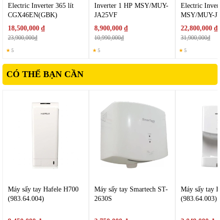
Electric Inverter 365 lít
Inverter 1 HP MSY/MUY-
Electric Inve
CGX46EN(GBK)
JA25VF
MSY/MUY-J
18,500,000 ₫
8,900,000 ₫
22,800,000 ₫
23,900,000₫
10,990,000₫
31,900,000₫
★
5
★
5
★
5
CÓ THỂ BẠN CẦN
Máy sấy tay Misubishi
JT-MC205JS-W-NE
được vận hành êm
Máy sấy tay Hafele H700
Máy sấy tay Smartech ST-
Máy sấy tay 
khi sử dụng nhờ thiết kế họng gió lượn sóng và công nghệ điều
(983.64.004)
2630S
(983.64.003)
chỉnh lưu thông tiên tiến. Ngoài ra thì với chế độ điều khiển linh
hoạt người sử dụng có thể chọn 1 trong 2 chế độ vận hành, kèm