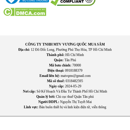
CÔNG TY TNHH MTV VƯƠNG QUỐC MUA SẮM
Địa chỉ:
12 Đô Đốc Long, Phường Phú Thọ Hòa, TP Hồ Chí Minh
Thành phố:
Hồ Chí Minh
Quận:
Tân Phú
Mã bưu chính:
70000
Điện thoại:
0918188379
Email liên hệ:
maivqms@gmail.com
Mã số thuế:
0318482595
Ngày cấp:
2024-05-29
Nơi cấp:
Sở Kế Hoạch Và Đầu Tư Thành Phố Hồ Chí Minh
Quản lý bởi:
Chi cục thuế Quận Tân phú
Người ĐDPL:
Nguyễn Thị Tuyết Mai
Lĩnh vực:
Bán buôn thiết bị và linh kiện điện tử, viễn thông