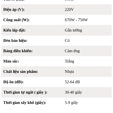
Điện áp (V):
220V
Công suất (W):
670W - 750W
Kiểu lắp đặt:
Gắn tường
Đèn báo hiệu:
Có
Bảng điều khiển:
Cảm ứng
Màu sắc:
Trắng
Chất liệu sản phẩm:
Nhựa
Độ ồn (dB):
52-64 dB
Thời gian tự ngắt ( giây ):
30-40 giây
Thời gian sấy khô (giây):
5-9 giây