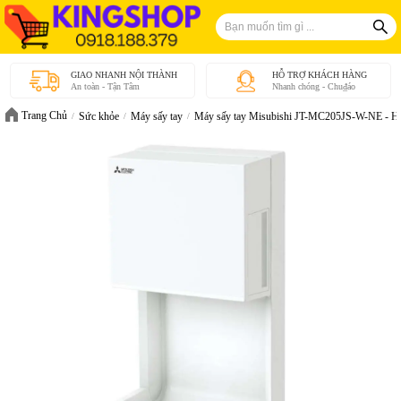
GIAO NHANH NỘI THÀNH
HỖ TRỢ KHÁCH HÀNG
An toàn - Tận Tâm
Nhanh chóng - Chu₫áo
Trang Chủ
Sức khỏe
Máy sấy tay
Máy sấy tay Misubishi JT-MC205JS-W-NE - Hà