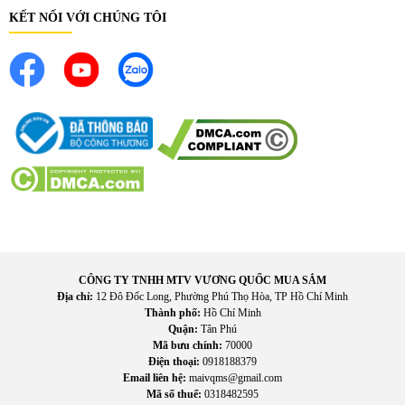
Chức năng
Sấy hoa quả, rau củ, thịt, cá, thảo mộc
KẾT NỐI VỚI CHÚNG TÔI
Điều chỉnh nhiệt
Có
7.Tại sao nên mua
Máy sấy hoa quả điện tử WMF Kitchenminis
chính
hãng tại KingShop.vn?
.
Hàng chính hãng 100%, bảo hành đầy đủ
.
Giá tốt, nhiều ưu đãi
.
Giao hàng nhanh chóng toàn quốc
.
Hỗ trợ tư vấn tận tình, chuyên nghiệp
CÔNG TY TNHH MTV VƯƠNG QUỐC MUA SẮM
Địa chỉ:
12 Đô Đốc Long, Phường Phú Thọ Hòa, TP Hồ Chí Minh
8.Kết luận
Thành phố:
Hồ Chí Minh
Quận:
Tân Phú
Nếu bạn đang tìm kiếm một thiết bị sấy thực phẩm đa năng, nhỏ
Mã bưu chính:
70000
Điện thoại:
0918188379
gọn và an toàn,
Máy sấy hoa quả, thực phẩm gia đình WMF
Email liên hệ:
maivqms@gmail.com
chính là lựa chọn lý tưởng. Hãy đặt mua ngay tại
Kitchenminis
Mã số thuế:
0318482595