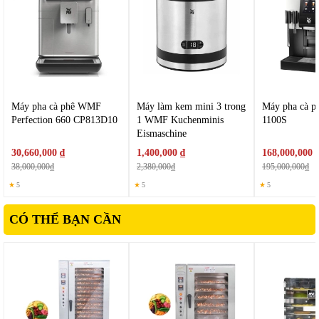
250W, giúp gia nhiệt nhang, vận hành êm ái và tiết kiệm chi phí sử
dụng.
Máy pha cà phê WMF
Máy làm kem mini 3 trong
Máy pha cà 
Perfection 660 CP813D10
1 WMF Kuchenminis
1100S
Eismaschine
30,660,000 ₫
1,400,000 ₫
168,000,000 
38,000,000₫
2,380,000₫
195,000,000₫
★
5
★
5
★
5
CÓ THỂ BẠN CẦN