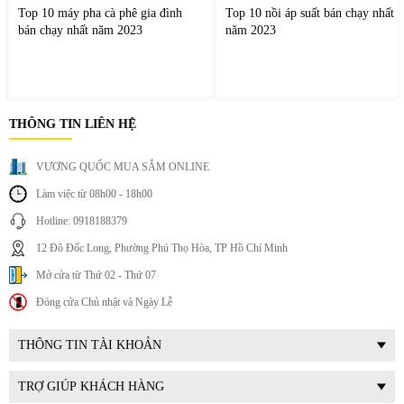
Thông số
Giá trị
Top 10 máy pha cà phê gia đình
Top 10 nồi áp suất bán chạy nhất
bán chạy nhất năm 2023
năm 2023
Thương hiệu
WMF
THÔNG TIN LIÊN HỆ
Model
Kitchenminis
VƯƠNG QUỐC MUA SẮM ONLINE
Làm việc từ 08h00 - 18h00
Số tầng sấy
5
Hotline: 0918188379
12 Đô Đốc Long, Phường Phú Thọ Hòa, TP Hồ Chí Minh
Chất liệu
Inox 18/10 & nhựa Tritan không BPA
Mở cửa từ Thứ 02 - Thứ 07
Đóng cửa Chủ nhật và Ngày Lễ
Công suất
250W
THÔNG TIN TÀI KHOẢN
TRỢ GIÚP KHÁCH HÀNG