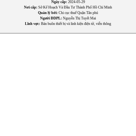
để trải nghiệm tiện ích và nâng cao chất lượng bữa
KingShop.vn
Ngày cấp:
2024-05-29
ăn gia đình.
Nơi cấp:
Sở Kế Hoạch Và Đầu Tư Thành Phố Hồ Chí Minh
Quản lý bởi:
Chi cục thuế Quận Tân phú
Người ĐDPL:
Nguyễn Thị Tuyết Mai
Lĩnh vực:
Bán buôn thiết bị và linh kiện điện tử, viễn thông