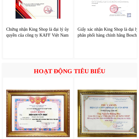
Chứng nhận King Shop là đại lý ủy
Giấy xác nhận King Shop là đại lý
quyền của công ty KAFF Việt Nam
phân phối hàng chính hãng Bosch
5.Lợi ích khi sử dụng
HOẠT ĐỘNG TIÊU BIỂU
Giữ nguyên vitamin và khoáng chất trong thực phẩm.
Bảo quản thực phẩm lâu hơn mà không cần hóa chất.
Tự làm snack, trái cây sấy, thịt khô… an toàn cho sức khỏe.
Tiết kiệm thời gian chế biến và bảo quản.