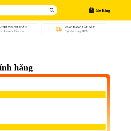
0
Giỏ Hàng
N PHÍ THANH TOÁN
GIAO HÀNG LẮP ĐẶT
ển khoản - Tiền mặt
Tại nhà trong HCM
ính hãng