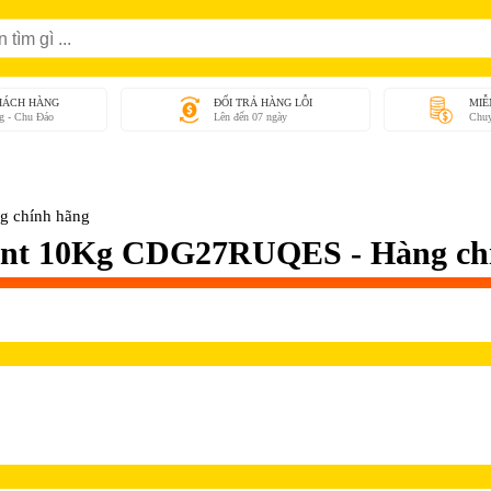
HÁCH HÀNG
ĐỔI TRẢ HÀNG LỖI
MIỄ
g - Chu Đáo
Lên đến 07 ngày
Chuy
g chính hãng
iant 10Kg CDG27RUQES - Hàng ch