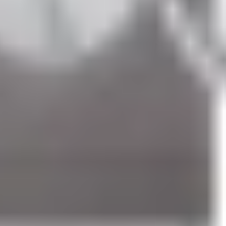
áy s
ấy c
ông nghi
ệp sử dụng c
ông ngh
ệ ti
ên ti
ến nhằm
đ
áp
ứng nhu cầ
thiết kế chắc chắn với khung th
ép b
ền bỉ, ph
ù h
ợp với m
ôi tr
ư
ờng th
ươn
 cầu xử l
ý s
ố l
ư
ợng lớn quần
áo, ch
ăn ga ho
ặc kh
ăn t
ắm trong mỗi chu
y chuy
ên nghi
ệp cần
đ
ảm bảo tiến
đ
ộ giao nhận h
àng ngày.
hiệu hàng đầu thế giới chuyên sản xuất công nghệ điện tử dân dụng, tru
quan, gi
úp ng
ư
ời vận h
ành d
ễ d
àng l
ựa chọn ch
ương tr
ình s
ấy ph
ù h
ợp 
tại Seoul Hàn Quốc, đến nay LG đã có hơn 84.000 nhân viên làm việc tr
ư
ợc sấy kh
ô hi
ệu quả nh
ưng v
ẫn giữ
đư
ợc
đ
ộ bền v
à hình dáng ban
đ
ầu.
G như: Điện thoại, Tivi và thiết bị giài trí gia đình, thiết bị gia dụng 