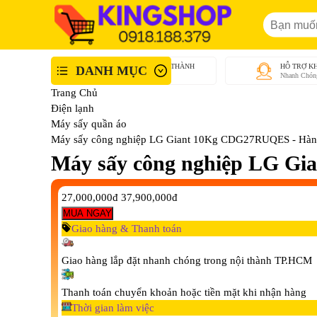
GIAO NHANH NỘI THÀNH
HỖ TRỢ K
DANH MỤC
An Toàn - Tận Tâm
Nhanh Chón
Trang Chủ
Điện lạnh
Máy sấy quần áo
Máy sấy công nghiệp LG Giant 10Kg CDG27RUQES - Hàn
Máy sấy công nghiệp LG G
27,000,000đ
37,900,000đ
MUA NGAY
Giao hàng & Thanh toán
Giao hàng lắp đặt nhanh chóng trong nội thành TP.HCM
Thanh toán chuyển khoản hoặc tiền mặt khi nhận hàng
Thời gian làm việc