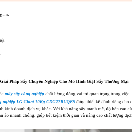
gian.
ệt.
.
 Gi
ải Ph
áp S
ấy Chuy
ên Nghi
ệp Cho M
ô Hình Gi
ặt Sấy Th
ương M
ại
iếc
m
áy s
ấy c
ông nghi
ệp
chất l
ư
ợng
đ
óng vai trò quan tr
ọng trong việc
g nghi
ệp LG Giant 10Kg CDG27RUQES
đư
ợc thiết kế d
ành riêng cho 
nh kinh doanh d
ịch vụ kh
ác. V
ới khả n
ăng s
ấy mạnh mẽ,
đ
ộ bền cao c
ù
ần
áo nhanh chóng, giúp ti
ết kiệm thời gian v
à nâng cao ch
ất l
ư
ợng dịc