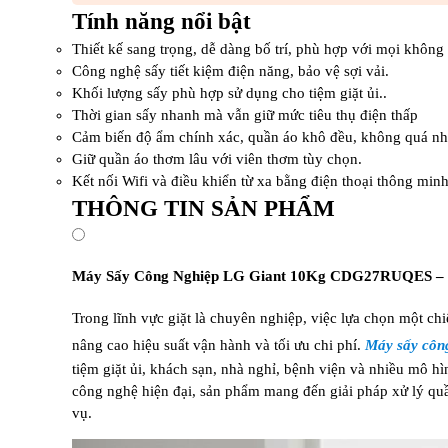
Tính năng nổi bật
Thiết kế sang trọng, dễ dàng bố trí, phù hợp với mọi không 
Công nghệ sấy tiết kiệm điện năng, bảo vệ sợi vải.
Khối lượng sấy phù hợp sử dụng cho tiệm giặt ủi..
Thời gian sấy nhanh mà vẫn giữ mức tiêu thụ điện thấp
Cảm biến độ ẩm chính xác, quần áo khô đều, không quá nhi
Giữ quần áo thơm lâu với viên thơm tùy chọn.
Kết nối Wifi và điều khiển từ xa bằng điện thoại thông minh
THÔNG TIN SẢN PHẨM
Máy S
ấy C
ông Nghi
ệp LG Giant 10Kg CDG27RUQES
–
Trong l
ĩnh v
ực giặt l
à chuyên nghi
ệp, việc lựa chọn một ch
n
âng cao hi
ệu suất vận h
ành và t
ối
ưu chi ph
í.
Máy s
ấy c
ôn
ti
ệm giặt ủi, kh
ách s
ạn, nh
à ngh
ỉ, bệnh viện v
à nhi
ều m
ô hì
công ngh
ệ hiện
đ
ại, sản phẩm mang
đ
ến giải ph
áp x
ử l
ý qu
vụ.