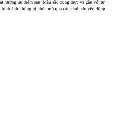
t những ưu điểm sau: Màu sắc trung thực và gần với tự
ìn, hình ảnh không bị nhòe mờ qua các cảnh chuyển động
n
v
à