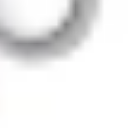
u
g
yền thông di động và thiết bị gia dụng. LG được thành lập
với
ong 112 lĩnh vực bao gồm 81 công ty con trên toàn thế
(máy giặt, tủ lạnh, máy hút bụi, lò vi sóng…), điều hòa