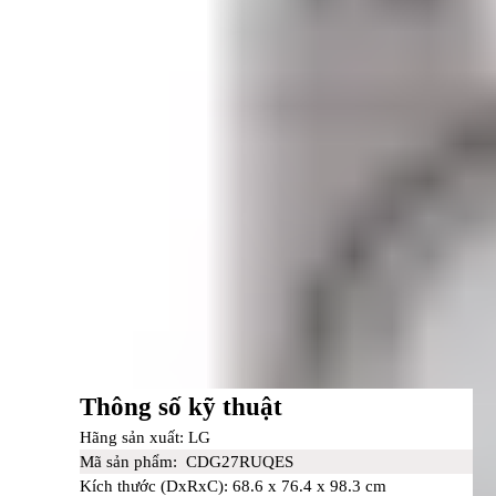
Thông số kỹ thuật
Hãng sản xuất:
LG
Hãng sản xuất:
LG
I.
Ph
ân tích chi ti
ết m
áy s
ấy c
ông nghi
ệp LG Giant 10K
Mã sản phẩm:
CDG27RUQES
Mã sản phẩm:
CDG27RUQES
Kích thước (DxRxC):
68.6 x 76.4 x 98.3 cm
Kích thước (DxRxC):
68.6 x 76.4 x 98.3cm