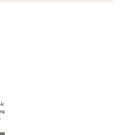
các
ng
h