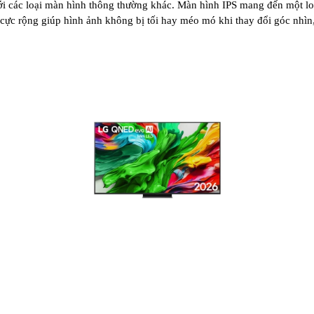
i các loại màn hình thông thường khác. Màn hình IPS mang đến một loạ
n cực rộng giúp hình ảnh không bị tối hay méo mó khi thay đổi góc nh
ư
ợc ph
ân b
ổ
đ
ồng
đ
ều b
ên trong l
ồng sấy. Quần
áo
đư
ợc l
àm khô nhanh
 trong qu
á trình ho
ạt
đ
ộng.
Đi
ều n
ày góp ph
ần t
ăng hi
ệu quả sấy v
à h
ạ
ận h
ành, máy giúp gi
ảm số lần sấy trong ng
ày, t
ừ
đ
ó ti
ết kiệm thời gian 