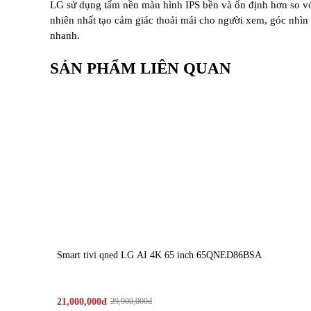
LG sử dụng tấm nền màn hình IPS bền và ổn định hơn so vớ
nhiên nhất tạo cảm giác thoải mái cho người xem, góc nhì
nhanh.
SẢN PHẨM LIÊN QUAN
II.
T
ính n
ăng n
ổi bật của LG Giant CDG27RUQES
Hệ thống gia nhiệt mạnh mẽ
C
ông ngh
ệ gia nhiệt hiệu quả gi
úp lu
ồng kh
í nóng
đ
chóng mà không xu
ất hiện hiện t
ư
ợng ẩm cục bộ.
Lồng
s
ấy dung t
ích l
ớn
Lồng sấy
đư
ợc thiết kế rộng r
ãi giúp qu
ần
áo
đ
ảo
đ
ều
chế t
ình tr
ạng nh
ăn r
ối sau khi ho
àn thành chu trình.
Smart tivi qned LG AI 4K 65 inch 65QNED86BSA
Khối l
ư
ợng sấy 10kg tối
ưu cho kinh doanh
V
ới khả n
ăng x
ử l
ý t
ới 10kg quần
áo trong m
ột lần v
21,000,000đ
29,900,000đ
nâng cao n
ăng su
ất l
àm vi
ệc.