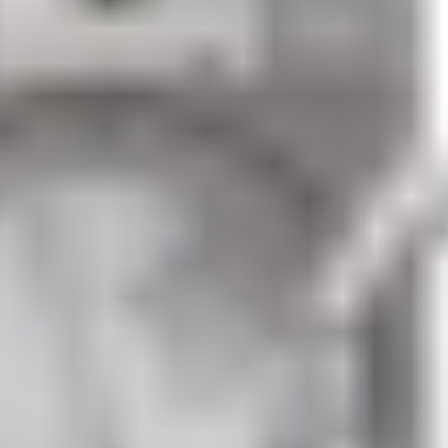
g CDG27RUQES