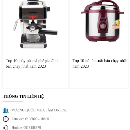
ở nhiều vị trí khác nhau.
Dễ lắp đặt và vệ sinh, thuận tiện cho việc bảo trì và duy trì
hiệu suất lâu dài.
Top 10 máy pha cà phê gia đình
Top 10 nồi áp suất bán chạy nhất
bán chạy nhất năm 2023
năm 2023
THÔNG TIN LIÊN HỆ
VƯƠNG QUỐC MUA SẮM ONLINE
Làm việc từ 08h00 - 18h00
Hotline: 0918188379