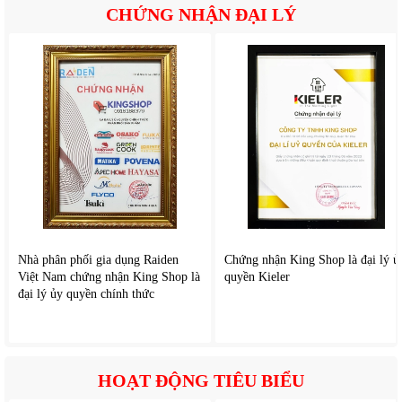
CHỨNG NHẬN ĐẠI LÝ
Nhà phân phối gia dụng Raiden
Chứng nhận King Shop là đại lý ủ
Việt Nam chứng nhận King Shop là
quyền Kieler
3. Thiết kế nhỏ gọn, dễ vận hành
đại lý ủy quyền chính thức
Mặc dù sở hữu công suất mạnh,
Amaxtools ARX-2620
vẫn
giữ được thiết kế gọn nhẹ, linh hoạt, giúp bạn dễ di chuyển
HOẠT ĐỘNG TIÊU BIỂU
đến nhiều vị trí khác nhau như sân vườn, gara, lối đi trước
nhà hoặc khu vực bếp ngoài trời. Tay cầm tiện lợi giúp di