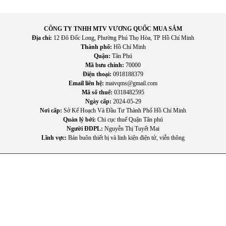
hành bởi thiết kế trực quan và phụ kiện dễ thay đổi.
CÔNG TY TNHH MTV VƯƠNG QUỐC MUA SẮM
Địa chỉ:
12 Đô Đốc Long, Phường Phú Thọ Hòa, TP Hồ Chí Minh
Thành phố:
Hồ Chí Minh
Quận:
Tân Phú
Mã bưu chính:
70000
Điện thoại:
0918188379
Email liên hệ:
maivqms@gmail.com
Mã số thuế:
0318482595
Ngày cấp:
2024-05-29
Nơi cấp:
Sở Kế Hoạch Và Đầu Tư Thành Phố Hồ Chí Minh
Quản lý bởi:
Chi cục thuế Quận Tân phú
Người ĐDPL:
Nguyễn Thị Tuyết Mai
Lĩnh vực:
Bán buôn thiết bị và linh kiện điện tử, viễn thông