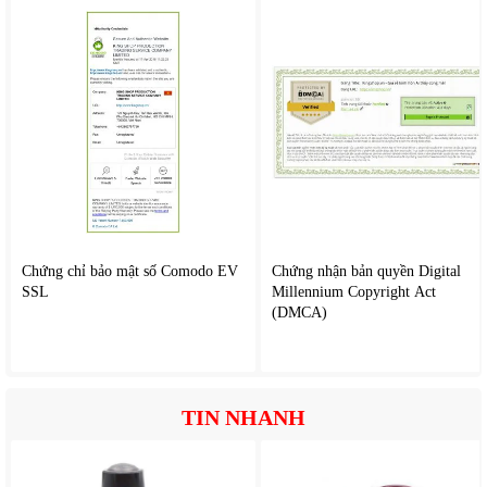
chuyển - thay đổi vị trí 1 cách nhanh chóng mà không tốn
sức.
II. Tính năng nổi bật của
Máy rửa xe cao áp Amaxtools
ARX-
2620.
Áp lực phun mạnh mẽ giúp xịt rửa hiệu quả bùn đất, cặn bẩn
trên xe máy, ô tô, sân vườn hay tường nhà.
Đầu phun điều chỉnh linh hoạt cho tia nước rộng khi rửa
sạch bề mặt và tia áp lực cao để xử lý vết bẩn cứng đầu.
Chứng chỉ bảo mật số Comodo EV
Chứng nhận bản quyền Digital
SSL
Motor bền bỉ, hoạt động ổn định đảm bảo máy vận hành
Millennium Copyright Act
(DMCA)
liên tục mà không bị nóng nhanh.
Dây phun dài, linh hoạt giúp mở rộng bán kính làm việc mà
không phải di chuyển máy nhiều.
Tích hợp ngàm hút nước ngoài cho phép lấy nước trực tiếp
từ bồn chứa, thùng nước khi không có nguồn nước áp lực.
TIN NHANH
Thiết kế chắc chắn, chịu va đập tốt phù hợp sử dụng ngoài
trời hoặc khu vực gara, sân vườn.
Tay cầm thuận tiện giúp bạn dễ dàng di chuyển máy rửa xe