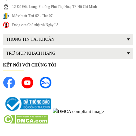
12 Đô Đốc Long, Phường Phú Thọ Hòa, TP Hồ Chí Minh
Mở cửa từ Thứ 02 - Thứ 07
Đóng cửa Chủ nhật và Ngày Lễ
III. Lợi ích thực tế khi sử dụng Amaxtools ARX-2620
THÔNG TIN TÀI KHOẢN
Rửa xe nhanh chóng, sạch sâu: Với áp lực nước mạnh, máy
giúp loại bỏ hoàn toàn bụi đất, bùn bám quanh lốp, thân xe
TRỢ GIÚP KHÁCH HÀNG
và gầm xe - đặc biệt cần thiết sau những chuyến đi xa,
KẾT NỐI VỚI CHÚNG TÔI
đường mưa hay khi để xe lâu ngày.
Vệ sinh sân vườn và lối đi hiệu quả: Không chỉ rửa xe, máy
còn có thể dùng để làm sạch sân vườn, sân nhà, gạch lát
hay đường bê tông - giúp không gian ngoài trời luôn sạch sẽ
và thoáng đãng.
Tiết kiệm nước và thời gian: So với xịt bằng vòi nước tay,
máy rửa cao áp sử dụng áp lực tập trung nên rửa sạch
nhanh và ít tốn nước hơn - giúp tiết kiệm chi phí hóa đơn
nước và thời gian vệ sinh.
Dễ dùng cho mọi người: Ngay cả người mới tiếp xúc với máy
rửa cao áp cũng có thể dùng thành thạo sau vài lần thực