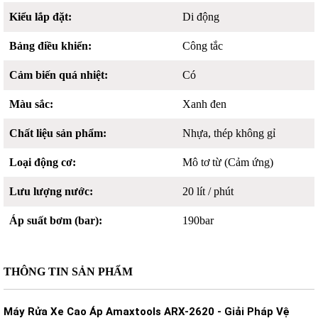
Kiểu lắp đặt:
Di động
Bảng điều khiển:
Công tắc
Cảm biến quá nhiệt:
Có
Màu sắc:
Xanh đen
Chất liệu sản phẩm:
Nhựa, thép không gỉ
Loại động cơ:
Mô tơ từ (Cảm ứng)
Lưu lượng nước:
20 lít / phút
Áp suất bơm (bar):
190bar
THÔNG TIN SẢN PHẨM
Máy Rửa Xe Cao Áp Amaxtools ARX-2620 - Giải Pháp Vệ