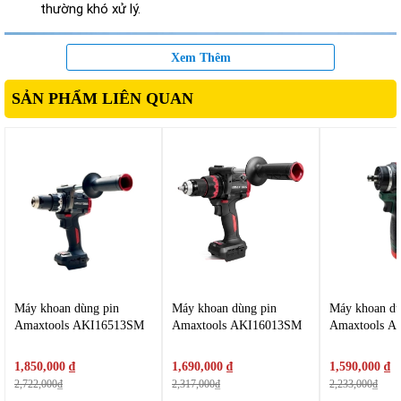
thường khó xử lý.
Xem Thêm
SẢN PHẨM LIÊN QUAN
Máy khoan dùng pin
Máy khoan dùng pin
Máy khoan dù
Amaxtools AKI16513SM
Amaxtools AKI16013SM
Amaxtools AK
1,850,000 ₫
1,690,000 ₫
1,590,000 ₫
2,722,000₫
2,317,000₫
2,233,000₫