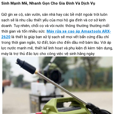
Sinh Mạnh Mẽ, Nhanh Gọn Cho Gia Đình Và Dịch Vụ
Giữ gìn xe cộ, sân vườn, sân nhà hay các bề mặt ngoài trời luôn
sạch sẽ là nhu cầu thiết yếu của mọi hộ gia đình và cơ sở kinh
doanh. Tuy nhiên, chổi cọ và vòi nước thông thường thường mất
thời gian và tốn nhiều sức.
Máy rửa xe cao áp Amaxtools ARX-
2620
là thiết bị giúp bạn xử lý sạch sẽ mọi vết bẩn cứng đầu chỉ
trong thời gian ngắn, từ đất, bùn cho đến dầu mỡ bám lâu. Với áp
lực nước mạnh mẽ, thiết kế linh hoạt và phụ kiện đi kèm tiện dụng,
máy là trợ thủ đắc lực cho công việc vệ sinh hằng ngày.