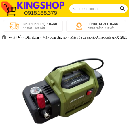
GIAO NHANH NỘI THÀNH
HỖ TRỢ KHÁCH HÀNG
An toàn - Tận Tâm
Nhanh chóng - Chu₫áo
Trang Chủ
Dân dụng
Máy bơm tăng áp
Máy rửa xe cao áp Amaxtools ARX-2620 -