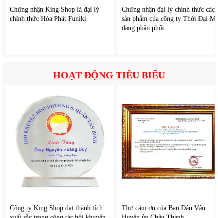
gia đình thường xuyên uống trà trong ngày.
Chứng nhận King Shop là đại lý
Chứng nhận đại lý chính thức các
chính thức Hòa Phát Funiki
sản phẩm của công ty Thời Đại Mớ
Công suất đun mạnh mẽ giúp tiết kiệm thời gian
đang phân phối
Bear HK-5H15L96 sở hữu công suất hoạt động ổn định
800W giúp nước nhanh sôi chỉ trong thời gian ngắn. Điều
này không chỉ tiết kiệm điện năng mà còn giúp người dùng
HOẠT ĐỘNG TIÊU BIỂU
chủ động hơn trong sinh hoạt hằng ngày.
Công ty King Shop đạt thành tích
Thư cảm ơn của Ban Dân Vận
xuất sắc trong công tác hội khuyến
Huyện ủy Châu Thành