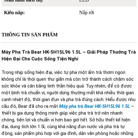
Kiểu nắp:
Nắp rời
THÔNG TIN SẢN PHẨM
Máy Pha Trà Bear HK-5H15L96 1.5L – Giải Pháp Thưởng Trà
Hiện Đại Cho Cuộc Sống Tiện Nghi
Trong nhịp sống hiện đại, việc tự pha một ấm trà thơm ngon
không chỉ là thói quen thư giãn mà còn trở thành cách chăm sóc
sức khỏe và cân bằng tinh thần hiệu quả. Tuy nhiên, để có được
một bình trà chuẩn vị, người dùng thường mất khá nhiều thời gian
canh nhiệt độ, thời gian đun và pha trà đúng cách. Hiểu được nhu
cầu đó, Bear đã cho ra mắt
Máy pha trà Bear HK-5H15L96 1.5L
–
thiết bị gia dụng thông minh giúp việc pha trà trở nên nhanh
chóng, tiện lợi và chuẩn vị hơn bao giờ hết. Sở hữu thiết kế hiện
đại, dung tích lớn 1.5L cùng khả năng đun nước và pha trà tự
động, sản phẩm phù hợp với gia đình, dân văn phòng hoặc những