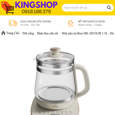
GIAO NHANH NỘI THÀNH
HỖ TRỢ KHÁCH HÀNG
An toàn - Tận Tâm
Nhanh chóng - Chu₫áo
Trang Chủ
Đời sống
Bình đun siêu tốc
Máy pha trà Bear HK-5H15L96 1.5L - Hàn