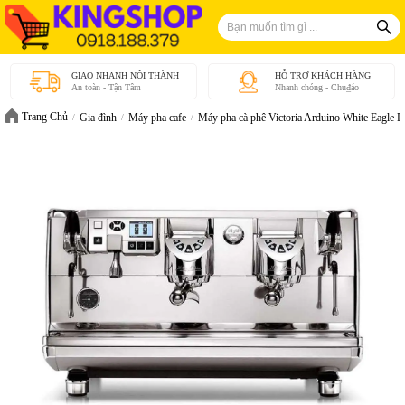
GIAO NHANH NỘI THÀNH
HỖ TRỢ KHÁCH HÀNG
An toàn - Tận Tâm
Nhanh chóng - Chu₫áo
Trang Chủ
Gia đình
Máy pha cafe
Máy pha cà phê Victoria Arduino White Eagle Di