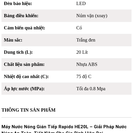
Đèn báo hiệu:
LED
Bảng điều khiển:
Núm vặn (xoay)
Cảm biến quá nhiệt:
Có
Màu sắc:
Trắng đen
Dung tích (L):
20 Lít
Chất liệu sản phẩm:
Nhựa ABS
Nhiệt độ cao nhất (C):
75 độ C
Áp lực nước (MPa):
Tối đa 0.8 Mpa
THÔNG TIN SẢN PHẨM
Máy Nước Nóng Gián Tiếp Rapido HE20L – Giải Pháp Nước