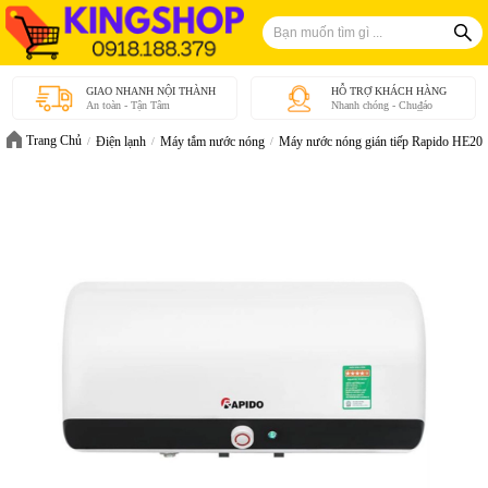
GIAO NHANH NỘI THÀNH
HỖ TRỢ KHÁCH HÀNG
An toàn - Tận Tâm
Nhanh chóng - Chu₫áo
Trang Chủ
Điện lạnh
Máy tắm nước nóng
Máy nước nóng gián tiếp Rapido HE20L