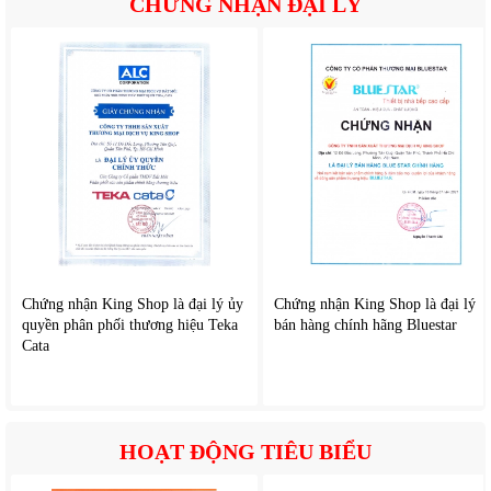
CHỨNG NHẬN ĐẠI LÝ
Chứng nhận King Shop là đại lý ủy
Chứng nhận King Shop là đại lý
quyền phân phối thương hiệu Teka
bán hàng chính hãng Bluestar
2. Tính năng nổi bật của
Rapido HE20L
Cata
Hệ thống an toàn chống giật ELCB
An toàn điện luôn là yếu tố được người dùng quan tâm khi
lựa chọn máy nước nóng. Rapido HE20L được trang bị hệ
thống chống giật ELCB hiện đại: Tự động ngắt điện khi phát
HOẠT ĐỘNG TIÊU BIỂU
hiện rò rỉ điện, Bảo vệ người dùng khỏi nguy cơ điện giật,