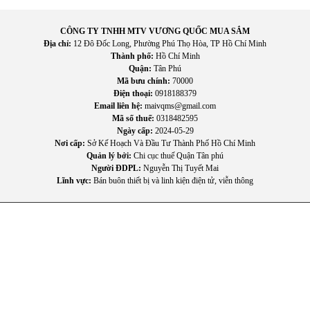
Độ bền cao
CÔNG TY TNHH MTV VƯƠNG QUỐC MUA SẮM
Các vật liệu cao cấp cùng công nghệ sản xuất hiện đại giúp
Địa chỉ:
12 Đô Đốc Long, Phường Phú Thọ Hòa, TP Hồ Chí Minh
sản phẩm có tuổi thọ lâu dài, giảm chi phí sửa chữa và thay
Thành phố:
Hồ Chí Minh
thế.
Quận:
Tân Phú
Mã bưu chính:
70000
Điện thoại:
0918188379
Email liên hệ:
maivqms@gmail.com
Mã số thuế:
0318482595
Ngày cấp:
2024-05-29
Nơi cấp:
Sở Kế Hoạch Và Đầu Tư Thành Phố Hồ Chí Minh
Quản lý bởi:
Chi cục thuế Quận Tân phú
Người ĐDPL:
Nguyễn Thị Tuyết Mai
Lĩnh vực:
Bán buôn thiết bị và linh kiện điện tử, viễn thông