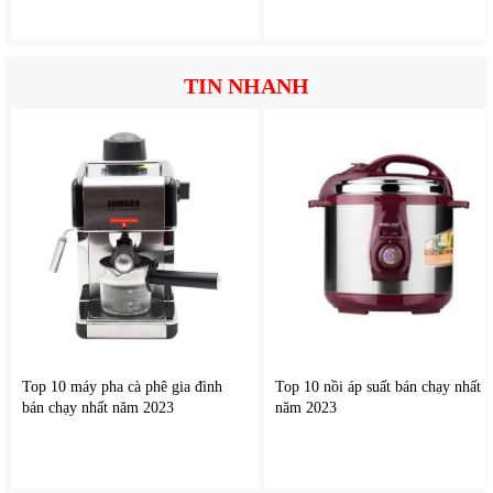
bảo xung điện truyền tải hiệu quả đến vùng cần trị liệu.
Các miếng dán có thể tái sử dụng nhiều lần, giúp bạn tiết
kiệm chi phí sử dụng lâu dài. Bạn chỉ cần đặt miếng dán lên
vùng đau mỏi, kết nối với bộ điều khiển và chọn mức cường
TIN NHANH
độ phù hợp để bắt đầu phiên massage.
Top 10 máy pha cà phê gia đình
Top 10 nồi áp suất bán chạy nhất
bán chạy nhất năm 2023
năm 2023