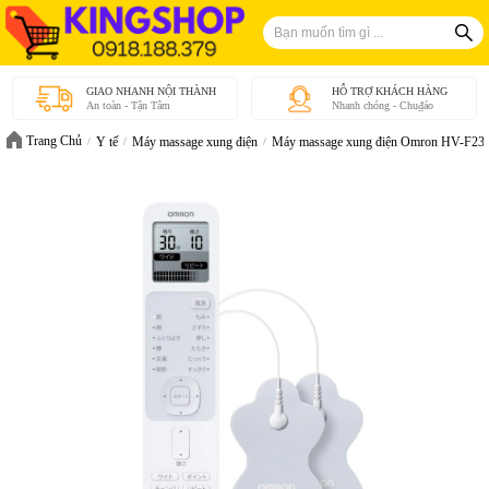
GIAO NHANH NỘI THÀNH
HỖ TRỢ KHÁCH HÀNG
An toàn - Tận Tâm
Nhanh chóng - Chu₫áo
Trang Chủ
Y tế
Máy massage xung điện
Máy massage xung điện Omron HV-F230 