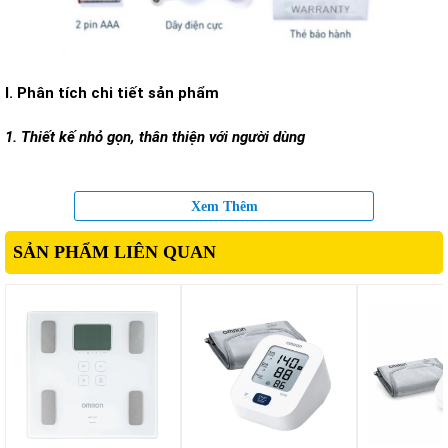
I. Phân tích chi tiết sản phẩm
1. Thiết kế nhỏ gọn, thân thiện với người dùng
Một trong những điểm mạnh của
Omron HV-F230
chính là
Xem Thêm
thiết kế nhỏ gọn và tối ưu cho người dùng cá nhân. Trọng
lượng và kích thước thiết bị được tính toán để bạn có thể
SẢN PHẨM LIÊN QUAN
dễ dàng cầm nắm bằng một tay và đặt lên bất kỳ vùng cơ
nào cần chăm sóc, từ vai, cổ, lưng đến bắp tay hay bắp
chân.
Thân máy được hoàn thiện bằng vật liệu nhựa bền, chịu va
đập nhẹ và dễ lau chùi. Các nút chức năng bố trí trực quan
giúp bạn thao tác dễ dàng mà không cần đọc hướng dẫn
quá nhiều. Màn hình hiển thị các mức độ, thời gian và cường
độ khiến việc sử dụng một thiết bị massage điện trở nên
thật đơn giản ngay cả với người mới dùng.