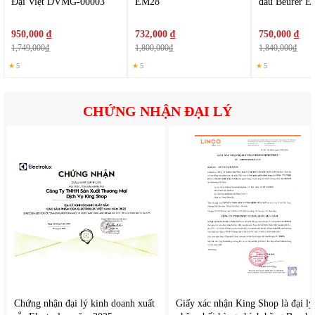
Đại Việt DVMG-00003
EM28
đau Beurer 
950,000 ₫
732,000 ₫
750,000 ₫
1,749,000₫
1,800,000₫
1,840,000₫
★
5
★
5
★
5
CHỨNG NHẬN ĐẠI LÝ
Chứng nhận đại lý kinh doanh xuất
Giấy xác nhận King Shop là đại lý