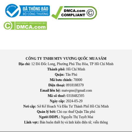
Một ưu điểm khác của sản phẩm là nguồn pin AA tiêu chuẩn
giúp máy hoạt động hoàn toàn độc lập với ổ điện. Điều này
giúp bạn sử dụng máy ở bất kỳ đâu - từ phòng khách, phòng
ngủ đến phòng làm việc - mà không bị hạn chế bởi vị trí ổ
điện. Pin AA cũng dễ tìm mua và thay thế khi cần.
II. Tính năng nổi bật của Máy massage xung điện Omron HV-
F230.
CÔNG TY TNHH MTV VƯƠNG QUỐC MUA SẮM
Địa chỉ:
12 Đô Đốc Long, Phường Phú Thọ Hòa, TP Hồ Chí Minh
Công nghệ xung điện TENS tiên tiến kích thích cơ hiệu quả
Thành phố:
Hồ Chí Minh
Quận:
Tân Phú
giúp giảm mỏi, căng cứng nhanh chóng.
Mã bưu chính:
70000
Nhiều mức cường độ điều chỉnh linh hoạt phù hợp nhiều
Điện thoại:
0918188379
vùng cơ và nhu cầu người dùng khác nhau.
Email liên hệ:
maivqms@gmail.com
Dễ sử dụng tại nhà với các nút bấm trực quan, không cần kỹ
Mã số thuế:
0318482595
Ngày cấp:
2024-05-29
thuật phức tạp.
Nơi cấp:
Sở Kế Hoạch Và Đầu Tư Thành Phố Hồ Chí Minh
Thiết kế nhỏ gọn, nhẹ dễ mang theo khi di chuyển hoặc
Quản lý bởi:
Chi cục thuế Quận Tân phú
dùng ở văn phòng, phòng ngủ.
Người ĐDPL:
Nguyễn Thị Tuyết Mai
Đầu dán cao cấp an toàn cho da, ôm sát vùng cần
Lĩnh vực:
Bán buôn thiết bị và linh kiện điện tử, viễn thông
massage mà không gây khó chịu.