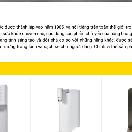
ế theo dạng tủ đứng
 được thành lập vào năm 1985, và nổi tiếng trên toàn thế giới tro
 sức khỏe chuyên sâu, các dòng sản phẩm chủ yếu của hãng bao gồ
hiệp
g tính sáng tạo và đột phá co so với những hãng khác, được sả
i trường trong lành và sạch sẽ cho người dùng. Chính vì thế sản ph
nh thẩm mỹ.
hác nhau.