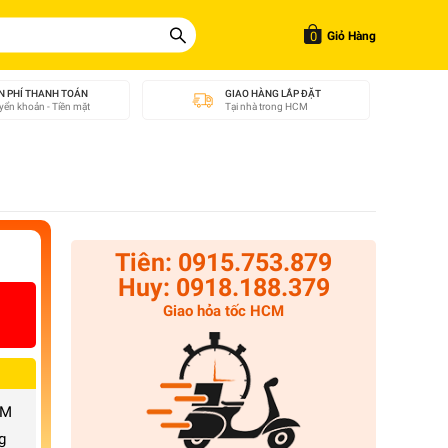
0
Giỏ Hàng
N PHÍ THANH TOÁN
GIAO HÀNG LẮP ĐẶT
ển khoản - Tiền mặt
Tại nhà trong HCM
Tiên: 0915.753.879
Huy: 0918.188.379
Giao hỏa tốc HCM
CM
g