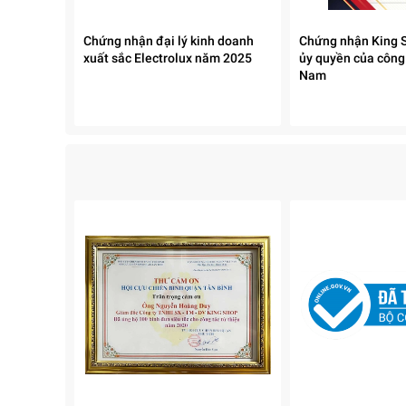
4. Tích hợp 3 chế độ nước
Chứng nhận đại lý kinh doanh
Chứng nhận King S
Máy cung cấp đầy đủ các chế độ
xuất sắc Electrolux năm 2025
ủy quyền của công
Nước nóng dùng pha trà, cà phê
Nam
Nước lạnh giải khát
Nước thường phục vụ sinh hoạt
Giúp người dùng thuận tiện trong mọi tình huống.