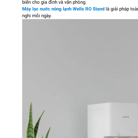
biến cho gia đình và văn phòng.
Máy lọc nước nóng lạnh Wells RO Stand
là giải pháp toà
nghi mỗi ngày.