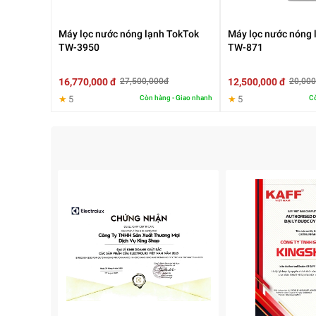
Máy lọc nước nóng lạnh TokTok
Máy lọc nước nóng 
TW-3950
TW-871
16,770,000 đ
12,500,000 đ
27,500,000đ
20,000
★
5
Còn hàng - Giao nhanh
★
5
Cò
3. Hệ thống lọc nhiều lớp
Quy trình lọc được chia thành nhiều giai đoạn
Lọc thô loại bỏ cặn bẩn
Lọc tinh xử lý tạp chất
Màng RO loại bỏ vi sinh
Nhờ đó, chất lượng nước đầu ra luôn ổn định.