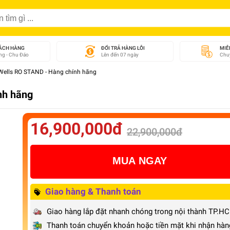
ÁCH HÀNG
ĐỔI TRẢ HÀNG LỖI
MIỄ
g - Chu Đáo
Lên đến 07 ngày
Chuy
Wells RO STAND - Hàng chính hãng
nh hãng
16,900,000đ
22,900,000đ
MUA NGAY
Giao hàng & Thanh toán
Giao hàng lắp đặt nhanh chóng trong nội thành TP.H
Thanh toán chuyển khoản hoặc tiền mặt khi nhận hàn