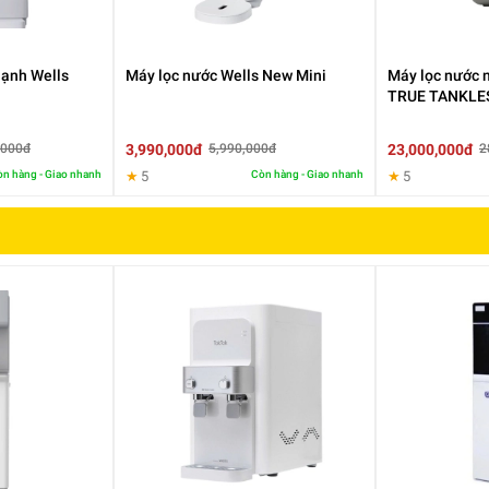
lạnh Wells
Máy lọc nước Wells New Mini
Máy lọc nước 
TRUE TANKLE
3,990,000đ
23,000,000đ
,000đ
5,990,000đ
2
n hàng - Giao nhanh
★
5
Còn hàng - Giao nhanh
★
5