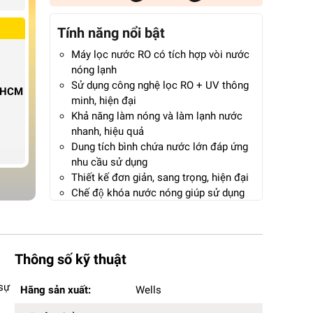
Tính năng nổi bật
Máy lọc nước RO có tích hợp vòi nước
nóng lạnh
Sử dụng công nghệ lọc RO + UV thông
P.HCM
minh, hiện đại
Khả năng làm nóng và làm lạnh nước
nhanh, hiệu quả
Dung tích bình chứa nước lớn đáp ứng
nhu cầu sử dụng
Thiết kế đơn giản, sang trọng, hiện đại
Chế độ khóa nước nóng giúp sử dụng
cực kỳ an toàn
Bảo hành 24 tháng chính hãng
Thông số kỹ thuật
Hãng sản xuất:
Wells
sự
Hãng sản xuất:
Wells
Mã sản phẩm:
RO STAND