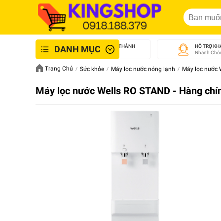
GIAO NHANH NỘI THÀNH
HỖ TRỢ KH
DANH MỤC
An Toàn - Tận Tâm
Nhanh Chón
Trang Chủ
Sức khỏe
Máy lọc nước nóng lạnh
Máy lọc nước 
Máy lọc nước Wells RO STAND - Hàng chí