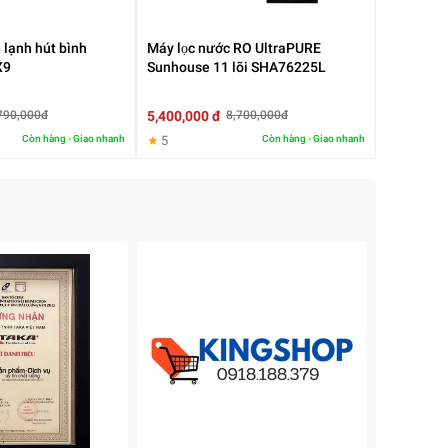
 lạnh hút bình
Máy lọc nước RO UltraPURE
X9
Sunhouse 11 lõi SHA76225L
5,400,000 đ
790,000đ
8,700,000đ
Còn hàng - Giao nhanh
★
5
Còn hàng - Giao nhanh