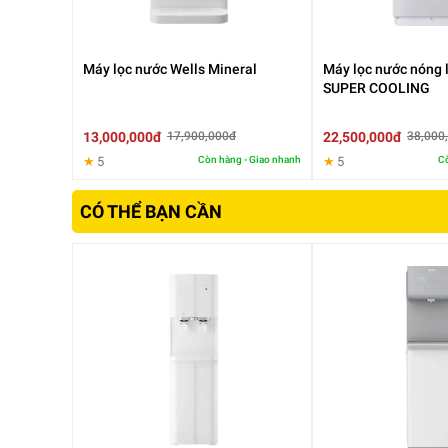
Máy lọc nước Wells Mineral
Máy lọc nước nóng 
SUPER COOLING
13,000,000đ
22,500,000đ
17,900,000đ
38,000
★
5
Còn hàng - Giao nhanh
★
5
Cò
CÓ THỂ BẠN CẦN