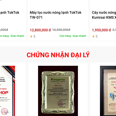
lạnh TokTok
Máy lọc nước nóng lạnh TokTok
Cây nước nóng
TW-071
Kumisai KMS 
12,800,000 đ
1,950,000 đ
,000đ
16,500,000đ
2,
n hàng - Giao nhanh
★
5
Còn hàng - Giao nhanh
★
5
CHỨNG NHẬN ĐẠI LÝ