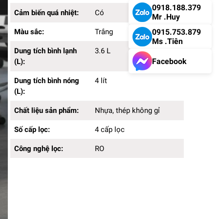
0918.188.379
Cảm biến quá nhiệt:
Có
Mr .Huy
Màu sắc:
Trắng
0915.753.879
Ms .Tiên
Dung tích bình lạnh
3.6 L
Facebook
(L):
Dung tích bình nóng
4 lít
(L):
Chất liệu sản phẩm:
Nhựa, thép không gỉ
Số cấp lọc:
4 cấp lọc
Công nghệ lọc:
RO