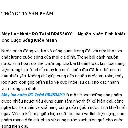
THÔNG TIN SẢN PHẨM
Máy L
ọc N
ư
ớc RO Tefal BR453AY0
– Ngu
ồn N
ư
ớc Tinh Khiết
Cho Cuộc Sống Khỏe Mạnh
Nước sạch đóng vai trò vô cùng quan trọng đối với sức khỏe và
chất lượng cuộc sống của mỗi gia đình. Trong bối cảnh nguồn
nước sinh hoạt có thể chứa tạp chất, vi khuẩn hoặc kim loại nặng,
việc trang bị một chiếc máy lọc nước hiện đại đã trở thành nhu
cầu thiết yếu. Không chỉ giúp cung cấp nguồn nước an toàn, máy
lọc nước còn góp phần bảo vệ sức khỏe lâu dài cho các thành
viên trong gia đình.
Máy lọc nước RO Tefal BR453AY0
là một trong những sản phẩm
được nhiều người tiêu dùng quan tâm nhờ thiết kế hiện đại, công
nghệ lọc tiên tiến và khả năng cung cấp nguồn nước tinh khiết mỗi
ngày. Với sự kết hợp giữa hiệu suất lọc cao và tính tiện dụng, sản
phẩm mang đến giải pháp sử dụng nước sạch hiệu quả cho cuộc
sống hiện đại.