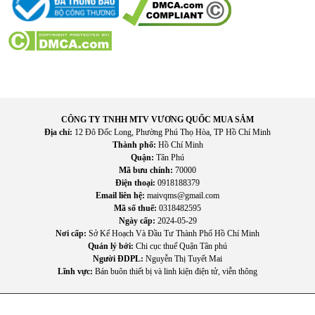
Hoạt động ổn định
Máy lọc nước RO Tefal BR453AY0
được thiết kế để vận
hành liên tục với hiệu suất ổn định. Hệ thống lọc và các bộ
CÔNG TY TNHH MTV VƯƠNG QUỐC MUA SẮM
phận bên trong được tối ưu nhằm đáp ứng nhu cầu sử dụng
Địa chỉ:
12 Đô Đốc Long, Phường Phú Thọ Hòa, TP Hồ Chí Minh
nước thường xuyên của gia đình.
Thành phố:
Hồ Chí Minh
Quận:
Tân Phú
Dễ dàng thay lõi lọc
Mã bưu chính:
70000
Điện thoại:
0918188379
Việc bảo trì và thay thế lõi lọc được thiết kế đơn giản, giúp
Email liên hệ:
maivqms@gmail.com
người dùng thuận tiện trong quá trình sử dụng lâu dài mà
Mã số thuế:
0318482595
Ngày cấp:
2024-05-29
không mất nhiều thời gian.
Nơi cấp:
Sở Kế Hoạch Và Đầu Tư Thành Phố Hồ Chí Minh
Quản lý bởi:
Chi cục thuế Quận Tân phú
Tiết kiệm không gian sử dụng
Người ĐDPL:
Nguyễn Thị Tuyết Mai
Lĩnh vực:
Bán buôn thiết bị và linh kiện điện tử, viễn thông
Nhờ thiết kế nhỏ gọn và bố trí hợp lý, sản phẩm không
chiếm quá nhiều diện tích, phù hợp với nhiều vị trí lắp đặt
khác nhau.