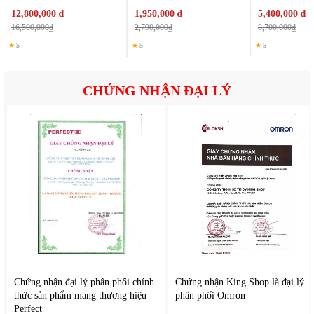
12,800,000 ₫
1,950,000 ₫
5,400,000 ₫
16,500,000₫
2,790,000₫
8,700,000₫
★
5
★
5
★
5
3. Chất liệu an toàn cho sức khỏe
CHỨNG NHẬN ĐẠI LÝ
Máy được sản xuất từ những vật liệu có độ bền cao, hạn
chế ảnh hưởng đến chất lượng nước sau khi lọc. Các bộ
phận tiếp xúc với nước được thiết kế nhằm đảm bảo vệ
sinh và an toàn trong quá trình sử dụng lâu dài.
Điều này giúp người dùng yên tâm hơn khi sử dụng nguồn
nước hàng ngày cho việc uống trực tiếp hoặc chế biến thực
phẩm.
II. Tính năng nổi bật của máy lọc nước RO Tefal BR453AY0
Khả năng lọc đa tầng
Hệ thống lọc được thiết kế với nhiều cấp độ xử lý khác nhau
nhằm nâng cao hiệu quả làm sạch nước. Nước đầu vào sẽ
Chứng nhận đại lý phân phối chính
Chứng nhận King Shop là đại lý
thức sản phẩm mang thương hiệu
phân phối Omron
trải qua nhiều bước lọc để loại bỏ cặn bẩn, mùi khó chịu và
Perfect
các tạp chất có hại.