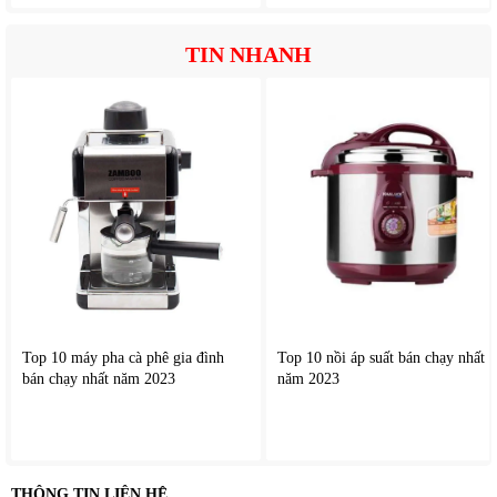
TIN NHANH
Loại bỏ tạp chất hiệu quả
Máy có khả năng giảm thiểu nhiều thành phần không mong
muốn trong nước như bụi bẩn, cặn lơ lửng và các chất gây
ảnh hưởng đến chất lượng nước sinh hoạt.
Điều này góp phần nâng cao độ an toàn cho nguồn nước sử
dụng hàng ngày.
Cung cấp nước uống trực tiếp
Sau quá trình xử lý, nước có thể sử dụng trực tiếp mà không
cần đun sôi lại trong điều kiện vận hành đúng tiêu chuẩn.
Đây là giải pháp giúp tiết kiệm thời gian và thuận tiện hơn
Top 10 máy pha cà phê gia đình
Top 10 nồi áp suất bán chạy nhất
cho người dùng.
bán chạy nhất năm 2023
năm 2023
Bảng điều khiển cảm ứng thông minh với 4 mức nước
Điều chỉnh dễ dàng chỉ bằng một chạm với 4 mức nước linh
hoạt đáp ứng nhiều nhu cầu sử dụng
THÔNG TIN LIÊN HỆ