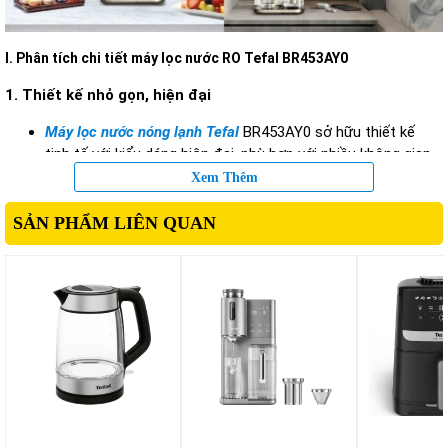
I. Phân tích chi tiết máy lọc nước RO Tefal BR453AY0
1. Thiết kế nhỏ gọn, hiện đại
Máy lọc nước nóng lạnh Tefal
BR453AY0 sở hữu thiết kế
tinh tế với kiểu dáng hiện đại, phù hợp với nhiều không gian
như nhà bếp, phòng khách hoặc văn phòng làm việc. Các
Xem Thêm
đường nét được hoàn thiện gọn gàng giúp sản phẩm dễ
dàng hòa hợp với phong cách nội thất hiện đại.
SẢN PHẨM LIÊN QUAN
Kích thước tối ưu giúp người dùng tiết kiệm diện tích lắp đặt
mà vẫn đảm bảo khả năng vận hành hiệu quả. Đây là ưu
điểm đáng chú ý đối với những căn hộ hoặc không gian có
diện tích hạn chế.
2. Công nghệ lọc RO tiên tiến
Điểm nổi bật của
Tefal BR453AY0
là ứng dụng công nghệ
lọc RO (Reverse Osmosis) hiện đại. Công nghệ này sử dụng
màng lọc có kích thước siêu nhỏ để loại bỏ nhiều loại tạp