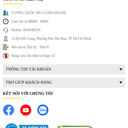
Giao diện trực quan, thao tác nhanh chóng
Tùy chọn lượng nước chính xác, tiện lợi mỗi ngày
VƯƠNG QUỐC MUA SẮM ONLINE
Cảm ứng hiện đại – 4 mức nước tùy chọn: 150ml, 200ml,
300ml, 500ml
Làm việc từ 08h00 - 18h00
Hotline: 0918188379
12 Đô Đốc Long, Phường Phú Thọ Hòa, TP Hồ Chí Minh
Mở cửa từ Thứ 02 - Thứ 07
Đóng cửa Chủ nhật và Ngày Lễ
THÔNG TIN TÀI KHOẢN
TRỢ GIÚP KHÁCH HÀNG
KẾT NỐI VỚI CHÚNG TÔI