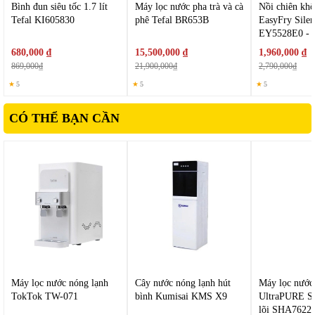
chất, vi khuẩn và các thành phần không mong muốn trong
Bình đun siêu tốc 1.7 lít
Máy lọc nước pha trà và cà
Nồi chiên khô
nước.
Tefal KI605830
phê Tefal BR653B
EasyFry Silen
Quá trình lọc diễn ra hiệu quả giúp nguồn nước đầu ra có độ
EY5528E0 - 
tinh khiết cao, đáp ứng nhu cầu sử dụng trong sinh hoạt
680,000 ₫
15,500,000 ₫
1,960,000 ₫
hàng ngày.
869,000₫
21,900,000₫
2,790,000₫
★
5
★
5
★
5
CÓ THỂ BẠN CẦN
Máy lọc nước nóng lạnh
Cây nước nóng lạnh hút
Máy lọc nướ
TokTok TW-071
bình Kumisai KMS X9
UltraPURE S
lõi SHA7622