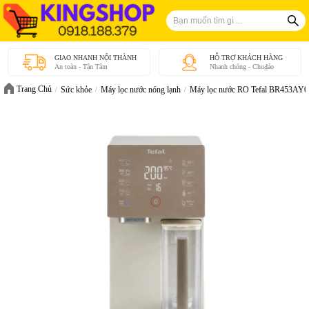
GIAO NHANH NỘI THÀNH
HỖ TRỢ KHÁCH HÀNG
An toàn - Tận Tâm
Nhanh chóng - Chu₫áo
Trang Chủ
Sức khỏe
Máy lọc nước nóng lạnh
Máy lọc nước RO Tefal BR453AY0 