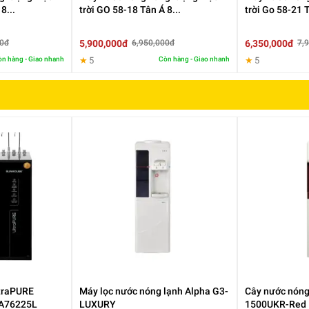
8...
trời GO 58-18 Tân Á 8...
trời Go 58-21 T
5,900,000đ
6,350,000đ
00đ
6,950,000đ
7,
màng lọc UF nhỏ hơn tới 50 lần mắt màng lọc thông thường chống t
9,99% vi khuẩn, virus; Lõi lọc bù khoáng, bổ sung vi chất tốt cho sứ
n hàng - Giao nhanh
★
5
Còn hàng - Giao nhanh
★
5
 60% tiết kiệm nước hiệu quả. Máy được thiết kế 2 vòi lấy nước như
ng được nhiều nhu cầu sử dụng nước khác nhau: nấu ăn, giải khát, p
ltraPURE
Máy lọc nước nóng lạnh Alpha G3-
Cây nước nóng
HA76225L
LUXURY
1500UKR-Red