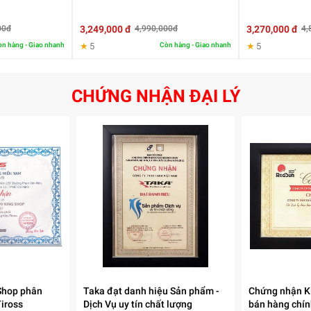
3,249,000 đ
3,270,000 đ
00đ
4,990,000đ
4,
n hàng - Giao nhanh
★
5
Còn hàng - Giao nhanh
★
5
CHỨNG NHẬN ĐẠI LÝ
Shop phân
Taka đạt danh hiệu Sản phẩm -
Chứng nhận Ki
Tiross
Dịch Vụ uy tín chất lượng
bán hàng chí