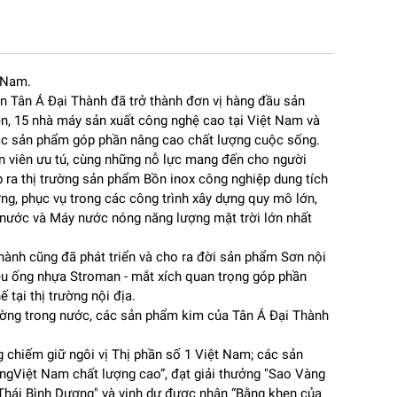
t Nam.
n Tân Á Đại Thành đã trở thành đơn vị hàng đầu sản
iên, 15 nhà máy sản xuất công nghệ cao tại Việt Nam và
các sản phẩm góp phần nâng cao chất lượng cuộc sống.
hân viên ưu tú, cùng những nỗ lực mang đến cho người
p ra thị trường sản phẩm Bồn inox công nghiệp dung tích
ờng, phục vụ trong các công trình xây dựng quy mô lớn,
 nước và Máy nước nóng năng lượng mặt trời lớn nhất
nh cũng đã phát triển và cho ra đời sản phẩm Sơn nội
hiệu ống nhựa Stroman - mắt xích quan trọng góp phần
 tại thị trường nội địa.
àn
trường trong nước, các sản phẩm kim của Tân Á Đại Thành
t,
ông
 chiếm giữ ngôi vị Thị phần số 1 Việt Nam; các sản
àngViệt Nam chất lượng cao”, đạt giải thưởng "Sao Vàng
 Thái Bình Dương" và vinh dự được nhận “Bằng khen của