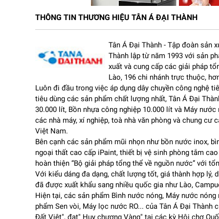
THÔNG TIN THƯƠNG HIỆU TÂN Á ĐẠI THÀNH
Tân Á Đại Thành - Tập đoàn sản x
Thành lập từ năm 1993 với sản ph
xuất và cung cấp các giải pháp tổ
Lào, 196 chi nhánh trực thuộc, h
Luôn đi đầu trong việc áp dụng dây chuyền công nghệ tiê
tiêu dùng các sản phẩm chất lượng nhất, Tân Á Đại Thành
30.000 lít, Bồn nhựa công nghiệp 10.000 lít và Máy nước 
các nhà máy, xí nghiệp, toà nhà văn phòng và chung cư 
Việt Nam.
Bên cạnh các sản phẩm mũi nhọn như bồn nước inox, bì
ngoại thất cao cấp iPaint, thiết bị vệ sinh phòng tắm ca
hoàn thiện “Bộ giải pháp tổng thể về nguồn nước” với tổng
Máy lọc nước nóng nguội lạnh gia đình Tân Á Đại Thành
Với kiểu dáng đa dạng, chất lượng tốt, giá thành hợp lý
tạp chất, vi khuẩn, kim loại nặng và các chất ô nhiễm tr
đã được xuất khẩu sang nhiều quốc gia như Lào, Campu
cho nguồn nước đầu ra đạt chuẩn nước uống trực tiếp c
Hiện tại, các sản phẩm Bình nước nóng, Máy nước nóng n
nghệ Block giúp làm lạnh nhanh và sâu tiết kiệm điện n
phẩm Sen vòi, Máy lọc nước RO... của Tân Á Đại Thành c
sử dụng nước cho cả gia đình suốt ngày dài mà không lo
Đất Việt", đạt" Huy chương Vàng" tại các kỳ Hội chợ Qu