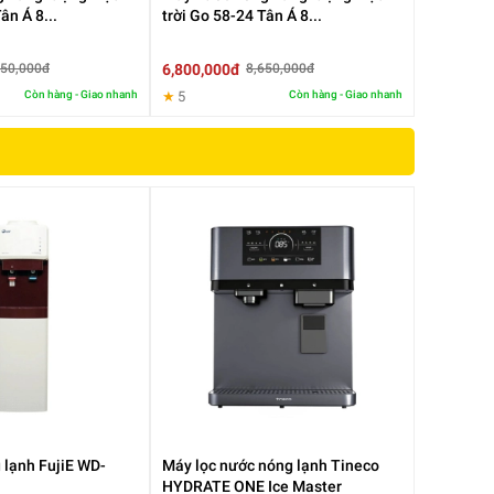
ân Á 8...
trời Go 58-24 Tân Á 8...
6,800,000đ
950,000đ
8,650,000đ
ái
c
Còn hàng - Giao nhanh
★
5
Còn hàng - Giao nhanh
ng
ha
 lạnh FujiE WD-
Máy lọc nước nóng lạnh Tineco
HYDRATE ONE Ice Master