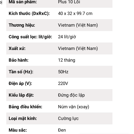
Kích thước (DxRxC):
40 x 32 x 99.7cm
Mã sản phẩm:
Plus 10 Lõi
bị
Thương hiệu:
Vietnam (Việt Nam)
Kích thước (DxRxC):
40 x 32 x 99.7 cm
Công suất lọc: lít/giờ:
24 lít/giờ
Xuất xứ:
Vietnam (Việt Nam)
Thương hiệu:
Vietnam (Việt Nam)
Bảo hành:
12 tháng
Tần số (Hz):
50Hz
Công suất lọc: lít/giờ:
24 lít/giờ
Điện áp (V):
220V
Kiểu lắp đặt:
Đứng độc lập
Xuất xứ:
Vietnam (Việt Nam)
Bảng điều khiển:
Núm vặn (xoay)
Loại mặt kính:
Bảo hành:
Cường lực
12 tháng
Màu sắc:
Đen
Tần số (Hz):
50Hz
Công nghệ làm lạnh:
Block
Chất liệu sản phẩm:
Thép không gỉ, kính cường lực,
Điện áp (V):
220V
nhựa
Số cấp lọc:
10 cấp lọc
Kiểu lắp đặt:
Đứng độc lập
Công nghệ lọc:
Thẩm thấu ngược RO
Kiểu vòi:
Vòi inox
Bảng điều khiển:
Núm vặn (xoay)
Loại mặt kính:
Cường lực
Màu sắc:
Đen