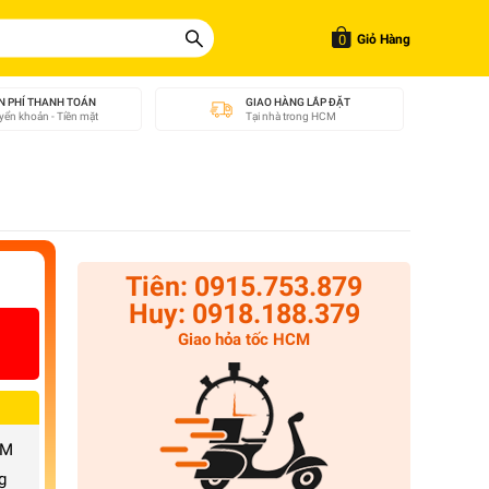
0
Giỏ Hàng
N PHÍ THANH TOÁN
GIAO HÀNG LẮP ĐẶT
ển khoản - Tiền mặt
Tại nhà trong HCM
Tiên: 0915.753.879
Huy: 0918.188.379
Giao hỏa tốc HCM
CM
g