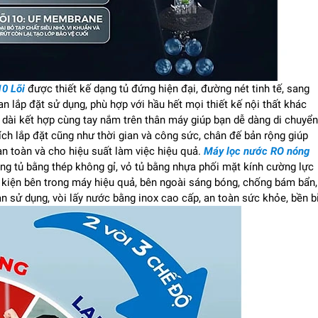
10 Lõi
được thiết kế dạng tủ đứng hiện đại, đường nét tinh tế, sang
 lắp đặt sử dụng, phù hợp với hầu hết mọi thiết kế nội thất khác
 dài kết hợp cùng tay nắm trên thân máy giúp bạn dễ dàng di chuyển
ích lắp đặt cũng như thời gian và công sức, chân đế bản rộng giúp
n toàn và cho hiệu suất làm việc hiệu quả.
Máy lọc nước RO nóng
ung tủ bằng thép không gỉ, vỏ tủ bằng nhựa phối mặt kính cường lực
nh kiện bên trong máy hiệu quả, bên ngoài sáng bóng, chống bám bẩn,
n sử dụng, vòi lấy nước bằng inox cao cấp, an toàn sức khỏe, bền bỉ