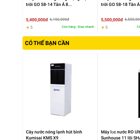
trời GO 58-14 Tân Á 8...
trời GO 58-18 Tân Á 
5,400,000đ
5,500,000đ
6,150,000đ
6,500,0
Máy lọc nước nóng nguội lạnh gia đình
này sử dụng siêu 
khuẩn hiệu quả; Lõi lọc RO lọc sạch khuẩn, loại bỏ đến 9
★
5
Còn hàng - Giao nhanh
★
5
Cò
khỏe; Công suất lọc 100GPD thu hồi nước tinh khiết đến
cho ra 3 loại nước khác nhau: Nóng - nguội - lạnh đáp ứ
CÓ THỂ BẠN CẦN
đồ uống,... vô cùng tiện dụng.
Cây nước nóng lạnh hút bình
Máy lọc nước RO U
Kumisai KMS X9
Sunhouse 11 lõi S