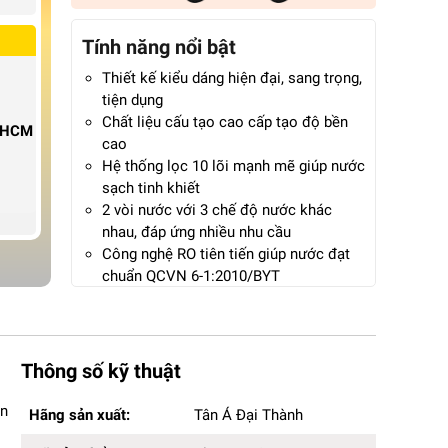
Tính năng nổi bật
Thiết kế kiểu dáng hiện đại, sang trọng,
tiện dụng
Chất liệu cấu tạo cao cấp tạo độ bền
P.HCM
cao
Hệ thống lọc 10 lõi mạnh mẽ giúp nước
sạch tinh khiết
2 vòi nước với 3 chế độ nước khác
nhau, đáp ứng nhiều nhu cầu
Công nghệ RO tiên tiến giúp nước đạt
chuẩn QCVN 6-1:2010/BYT
Công nghệ BLOCK làm lạnh siêu tốc,
tiết kiệm điện năng
Lõi lọc bù khoáng, bổ sung vi chất tốt
cho sức khỏe
Thông số kỹ thuật
Bảo hành 12 tháng chính hãng
Hãng sản xuất:
Tân Á Đại Thành
ân
Hãng sản xuất:
Tân Á Đại Thành
Mã sản phẩm:
Plus 10 Lõi