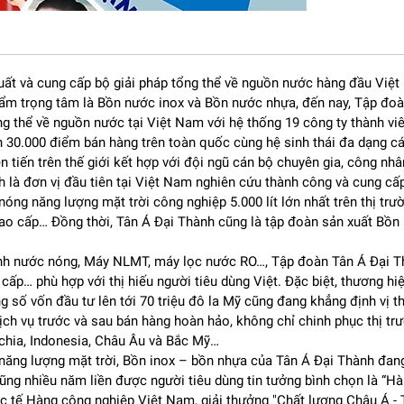
uất và cung cấp bộ giải pháp tổng thể về nguồn nước hàng đầu Việ
ẩm trọng tâm là Bồn nước inox và Bồn nước nhựa, đến nay, Tập đoà
ng thể về nguồn nước tại Việt Nam với hệ thống 19 công ty thành v
ơn 30.000 điểm bán hàng trên toàn quốc cùng hệ sinh thái đa dạng 
n tiến trên thế giới kết hợp với đội ngũ cán bộ chuyên gia, công n
 là đơn vị đầu tiên tại Việt Nam nghiên cứu thành công và cung cấ
nóng năng lượng mặt trời công nghiệp 5.000 lít lớn nhất trên thị trư
cao cấp… Đồng thời, Tân Á Đại Thành cũng là tập đoàn sản xuất Bồn
nh nước nóng, Máy NLMT, máy lọc nước RO…, Tập đoàn Tân Á Đại Thà
o cấp… phù hợp với thị hiếu người tiêu dùng Việt. Đặc biệt, thương 
 số vốn đầu tư lên tới 70 triệu đô la Mỹ cũng đang khẳng định vị thế
Plus 10 Lõi được tích hợp hệ thống 10 cấp lọc giúp loại bỏ hoàn to
, dịch vụ trước và sau bán hàng hoàn hảo, không chỉ chinh phục thị 
ong nước, mang lại nguồn nước tinh khiết an toàn và giàu khoáng chấ
chia, Indonesia, Châu Âu và Bắc Mỹ…
ủa bộ y tế, an toàn với sức khỏe người dùng. Máy được ứng dụng c
ăng lượng mặt trời, Bồn inox – bồn nhựa của Tân Á Đại Thành đang
ăng hiệu quả, công suất lọc mạnh mẽ 24 lit/giờ đáp ứng mọi nhu cầu
ũng nhiều năm liền được người tiêu dùng tin tưởng bình chọn là “H
 gián đoạn.
ốc tế Hàng công nghiệp Việt Nam, giải thưởng "Chất lượng Châu Á -