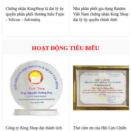
Chứng nhận KingShop là đại lý ủy
Nhà phân phối gia dụng Raiden
Ngoài ra
Mitsubishi Electric 1.5HP MSY-JY35VF
còn có chức
quyền phân phối thương hiệu Fujie
Việt Nam chứng nhận King Shop l
năng tự động làm sạch dàn lạnh loại bỏ mùi hôi, nấm mốc, nâng
- Silicon - Advindeq
đại lý ủy quyền chính thức
cao tuổi thọ máy, chế độ giấc ngủ ngon Sleep Mode, Hiển thị lỗi
trên Remote, ...
HOẠT ĐỘNG TIÊU BIỂU
Công ty King Shop đạt thành tích
Thư cảm ơn của Hội Cựu Chiến