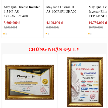
Máy lạnh Hisense Inverter
Máy lạnh Hisense 1HP
Máy lạnh 1 c
1.5 HP AS-
AS-10CR4RLUHA00
Inverter Elit
12TR4RLRCA00
TEP.24CSD.F
Máy lạnh gắn tường này được trang bị màng lọc Nano Platinum
5,600,000 ₫
4,199,000 ₫
10,750,000 ₫
giúp loại bỏ vi khuẩn, nấm mốc và vi rút có thể gây hại trong
7,990,000₫
6,850,000₫
16,790,000₫
không khí, bảo vệ sức khỏe người dùng hiệu quả.
★
5
★
5
★
5
CHỨNG NHẬN ĐẠI LÝ