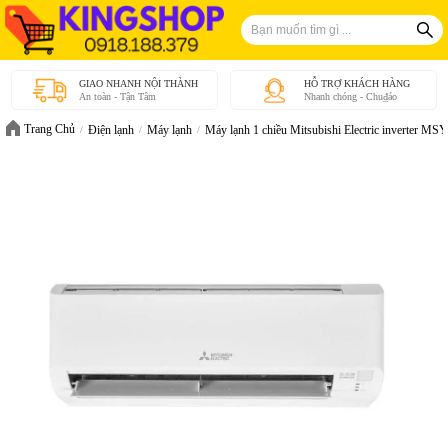
GIAO NHANH NỘI THÀNH
HỖ TRỢ KHÁCH HÀNG
An toàn - Tận Tâm
Nhanh chóng - Chu₫áo
Trang Chủ
Điện lạnh
Máy lạnh
Máy lạnh 1 chiều Mitsubishi Electric inverter M