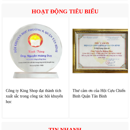
Nhiều chế độ gió linh hoạt
HOẠT ĐỘNG TIÊU BIỂU
Máy thường được tích hợp 3 chế độ gió khác nhau như gió
thường, gió tự nhiên, gió ngủ… giúp người dùng dễ dàng tùy
chỉnh theo nhu cầu sử dụng và thời điểm trong ngày.
Lọc không khí hiệu quả
Hệ thống lọc bụi kết hợp với tấm làm mát giúp loại bỏ một
phần bụi bẩn trong không khí, mang lại môi trường sống
trong lành hơn.
Dễ sử dụng
Bảng điều khiển cảm ứng trực quan, dễ thao tác, phù hợp
Công ty King Shop đạt thành tích
Thư cảm ơn của Hội Cựu Chiến
với mọi đối tượng người dùng. Ngoài ra còn có remote điều
xuất sắc trong công tác hội khuyến
Binh Quận Tân Bình
học
khiển từ xa tiện lợi.
TIN NHANH