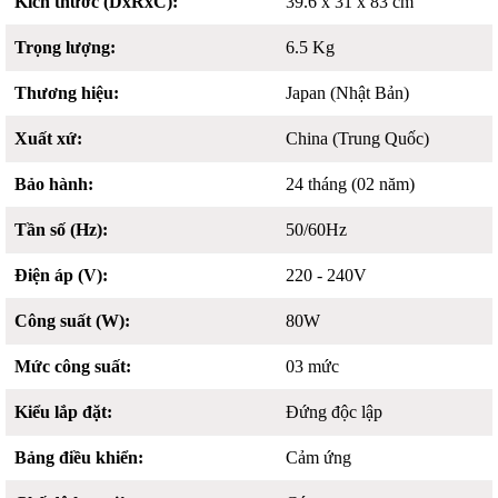
Kích thước (DxRxC):
39.6 x 31 x 83 cm
Trọng lượng:
6.5 Kg
Thương hiệu:
Japan (Nhật Bản)
Xuất xứ:
China (Trung Quốc)
Bảo hành:
24 tháng (02 năm)
Tần số (Hz):
50/60Hz
Điện áp (V):
220 - 240V
Công suất (W):
80W
Mức công suất:
03 mức
Kiểu lắp đặt:
Đứng độc lập
Bảng điều khiển:
Cảm ứng