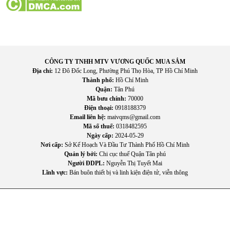
CÔNG TY TNHH MTV VƯƠNG QUỐC MUA SẮM
Địa chỉ:
12 Đô Đốc Long, Phường Phú Thọ Hòa, TP Hồ Chí Minh
Thành phố:
Hồ Chí Minh
Quận:
Tân Phú
Mã bưu chính:
70000
Điện thoại:
0918188379
Email liên hệ:
maivqms@gmail.com
Mã số thuế:
0318482595
Ngày cấp:
2024-05-29
Nơi cấp:
Sở Kế Hoạch Và Đầu Tư Thành Phố Hồ Chí Minh
Quản lý bởi:
Chi cục thuế Quận Tân phú
Người ĐDPL:
Nguyễn Thị Tuyết Mai
Lĩnh vực:
Bán buôn thiết bị và linh kiện điện tử, viễn thông
4. Hướng dẫn sử dụng và bảo quản
Cách sử dụng