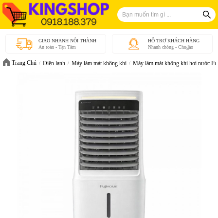
GIAO NHANH NỘI THÀNH
HỖ TRỢ KHÁCH HÀNG
An toàn - Tận Tâm
Nhanh chóng - Chu₫áo
Trang Chủ
Điện lạnh
Máy làm mát không khí
Máy làm mát không khí hơi nước Fu