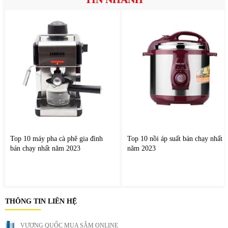
Top 10 máy pha cà phê gia đình
Top 10 nồi áp suất bán chạy nhất
bán chạy nhất năm 2023
năm 2023
3. Lợi ích thực tế khi sử dụng
THÔNG TIN LIÊN HỆ
Giảm nhiệt nhanh trong không gian mở
Máy hoạt động hiệu quả trong không gian mở hoặc bán mở
VƯƠNG QUỐC MUA SẮM ONLINE