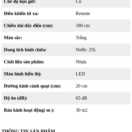
Chế độ hẹn giờ:
Có
Điều khiển từ xa:
Remote
Chiều dài dây diện (cm):
180 cm
Màu sắc:
Trắng
Dung tích bình chứa:
Nước: 25L
Chất liệu sản phẩm:
Nhựa
Màn hình hiển thị:
LED
Đường kính cánh quạt (cm):
20 cm
Độ ồn (dB):
65 dB
Bán kính hoạt động( m ):
30 m2
THÔNG TIN SẢN PHẨM