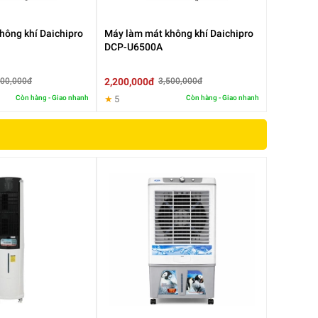
hông khí Daichipro
Máy làm mát không khí Daichipro
DCP-U6500A
2,200,000đ
500,000đ
3,500,000đ
Còn hàng - Giao nhanh
★
5
Còn hàng - Giao nhanh
ển
n