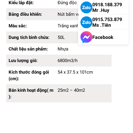
Kiểu lắp đặt:
Đứng độc lập
0918.188.379
Mr .Huy
Bảng điều khiển:
Nút bấm và núm vặn
0915.753.879
Ms .Tiên
Màu sắc:
Trắng xanh
Facebook
Dung tích bình chứa:
50L
Chất liệu sản phẩm:
Nhựa
Lưu lượng gió:
6800m3/h
Kích thước đóng gói
54 x 37.5 x 101cm
(cm):
Bán kính hoạt động( m
25m2 – 40m2
):