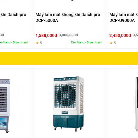
khí Daichipro
Máy làm mát không khí Daichipro
Máy làm mát k
DCP-5000A
DCP-U9000A
1,588,000đ
2,450,000đ
00đ
3,000,000đ
3,
n hàng - Giao nhanh
★
5
Còn hàng - Giao nhanh
★
5
ng điều khiển cơ nằm mặt trước của máy, gồm 2 nút nhấn điều khi
 3 mức cho bạn tùy chỉnh phù hợp với nhu cầu. Máy thiết kế thùng
gian lâu, tiết kiệm thời gian thêm nước nhiều lần.
Máy làm mát hơi
ưu lượng gió lớn 6800 m3/h, đáp ứng được nhu cầu làm mát với diệ
quán ăn,... tiết kiệm điện năng hiệu quả. Máy còn thiết kế cửa thêm
vệ sinh tiện dụng.