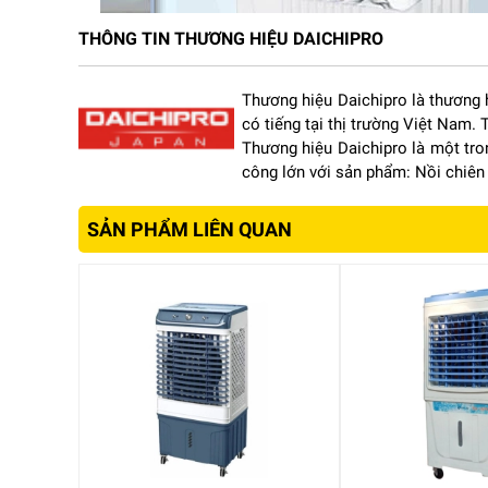
THÔNG TIN THƯƠNG HIỆU DAICHIPRO
Thương hiệu Daichipro là thương 
có tiếng tại thị trường Việt Nam.
Thương hiệu Daichipro là một tro
công lớn với sản phẩm: Nồi chiên
Quạt điều hòa không khí
này được cấu tạo từ chất liệu 
chắc chắn, chịu được va đập thường ngày giúp bảo vệ tốt
lau chùi vệ sinh tạo độ bền mới cho máy theo thời gian 
SẢN PHẨM LIÊN QUAN
tháo lắp sử dụng và vệ sinh, tấm làm mát cooling pad đ
khỏe.