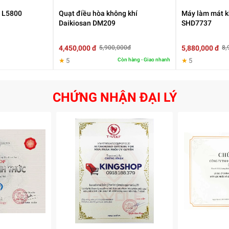
a L5800
Quạt điều hòa không khí
Máy làm mát k
Daikiosan DM209
SHD7737
4,450,000 đ
5,880,000 đ
5,900,000đ
8,
★
5
Còn hàng - Giao nhanh
★
5
CHỨNG NHẬN ĐẠI LÝ