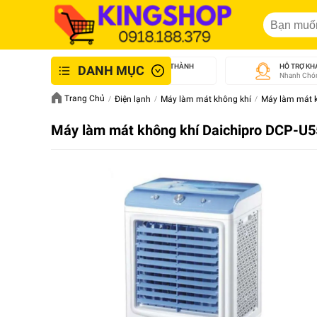
GIAO NHANH NỘI THÀNH
HỖ TRỢ KH
DANH MỤC
An Toàn - Tận Tâm
Nhanh Chón
Trang Chủ
Điện lạnh
Máy làm mát không khí
Máy làm mát k
Máy làm mát không khí Daichipro DCP-U5