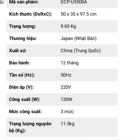
Kích thước (DxRxC):
50 x 35 x 97.5cm
Mã sản phẩm:
DCP-U5500A
ôi
Trọng lượng:
9.65 Kg
Kích thước (DxRxC):
50 x 35 x 97.5 cm
Thương hiệu:
Japan (Nhật Bản)
Xuất xứ:
China (Trung Quốc)
Trọng lượng:
9.65 Kg
Bảo hành:
12 tháng
Tần số (Hz):
50Hz
Thương hiệu:
Japan (Nhật Bản)
Điện áp (V):
220V
Công suất (W):
130W
Xuất xứ:
China (Trung Quốc)
Mức công suất:
3 mức
Trọng lượng nguyên bộ (Kg):
Bảo hành:
12 tháng
11.5kg
Kiểu lắp đặt:
Đứng độc lập
Tần số (Hz):
50Hz
Bảng điều khiển:
Nút bấm và núm vặn
Màu sắc:
Trắng xanh
Điện áp (V):
220V
Dung tích bình chứa:
50L
Chất liệu sản phẩm:
Nhựa
Công suất (W):
130W
Lưu lượng gió:
6800m3/h
Kích thước đóng gói (cm):
54 x 37.5 x 101cm
Mức công suất:
3 mức
Bán kính hoạt động( m ):
25m2 – 40m2
Trọng lượng nguyên
11.5kg
bộ (Kg):