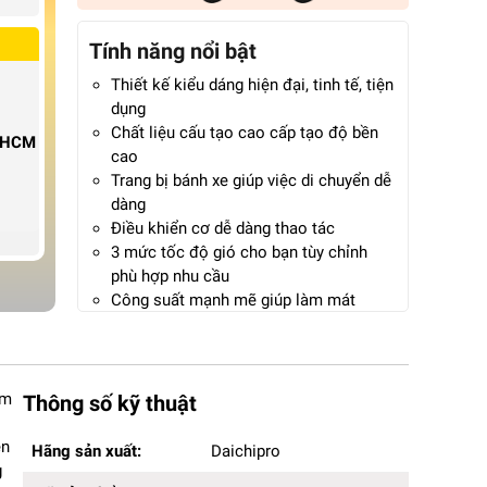
Tính năng nổi bật
Thiết kế kiểu dáng hiện đại, tinh tế, tiện
dụng
Chất liệu cấu tạo cao cấp tạo độ bền
P.HCM
cao
Trang bị bánh xe giúp việc di chuyển dễ
dàng
Điều khiển cơ dễ dàng thao tác
3 mức tốc độ gió cho bạn tùy chỉnh
phù hợp nhu cầu
Công suất mạnh mẽ giúp làm mát
nhanh, tiết kiệm điện năng
Thùng chứa nước dung tích lớn tiết
kiệm thời gian thêm nước
Bảo hành 12 tháng chính hãng
àm
Thông số kỹ thuật
Hãng sản xuất:
Daichipro
ên
Hãng sản xuất:
Daichipro
Mã sản phẩm:
DCP-U5500A
g