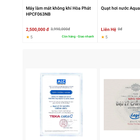
Máy làm mát không khí Hòa Phát
Quạt hơi nước Aqu
HPCF063NB
2,500,000 đ
Liên Hệ
3,990,000đ
0đ
★
5
Còn hàng - Giao nhanh
★
5