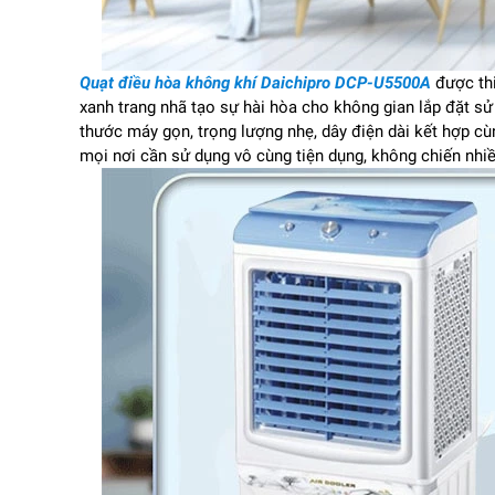
Quạt điều hòa không khí Daichipro DCP-U5500A
được thi
xanh trang nhã tạo sự hài hòa cho không gian lắp đặt sử 
thước máy gọn, trọng lượng nhẹ, dây điện dài kết hợp c
mọi nơi cần sử dụng vô cùng tiện dụng, không chiến nhiề