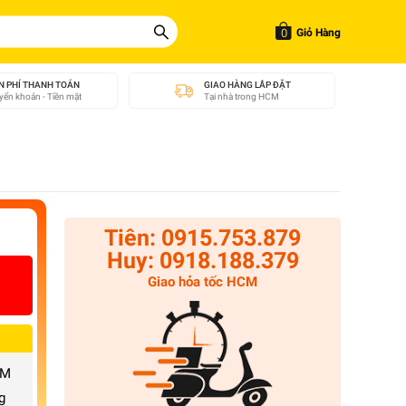
0
Giỏ Hàng
N PHÍ THANH TOÁN
GIAO HÀNG LẮP ĐẶT
ển khoản - Tiền mặt
Tại nhà trong HCM
Tiên: 0915.753.879
Huy: 0918.188.379
Giao hỏa tốc HCM
CM
g