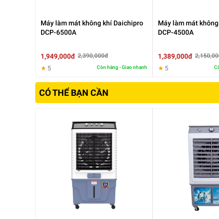
Máy làm mát không khí Daichipro
Máy làm mát không 
DCP-6500A
DCP-4500A
1,949,000đ
1,389,000đ
2,390,000đ
2,150,0
★
5
Còn hàng - Giao nhanh
★
5
Cò
CÓ THỂ BẠN CẦN
Máy làm mát hơi nước Daichipro
DCP-U5500A thiết kế bả
tắt/ mở và đảo gió, 1 núm vặn điều chỉnh tốc độ gió với
chứa nước lớn với dung tích 50L giúp làm mát trong thời 
nước
này hoạt động với công suất mạnh mẽ 130W, cho l
tích 25 - 40m2 như: phòng khách, phòng ngủ, phòng bếp, 
nước và van xả nước phía sau cho bạn tiện thêm nước và 