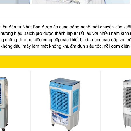
hiệu đến từ Nhật Bản được áp dụng công nghệ mới chuyên sản xuất 
 Thương hiệu Daichipro được thành lập từ rất lâu với nhiều năm kin
ng những thương hiệu cung cấp các thiết bị gia dụng cao cấp với c
 không dầu, máy làm mát không khí, ấm đun siêu tốc, nồi cơm điện,
cao cấp với toàn bộ thân máy được làm từ nhựa nguyên sinh cao cấp
 hệ thống linh kiện bên trong máy hiệu quả, bên ngoài sáng bóng d
sử dụng, các tấm lưới cản bụi bằng chất liệu nhựa cao cấp dễ dàng
ược làm bằng gỗ sồi cho độ bền cao, làm mát hiệu quả, an toàn sức