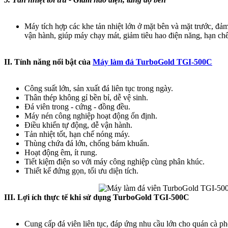
Máy tích hợp các khe tản nhiệt lớn ở mặt bên và mặt trước, đả
vận hành, giúp máy chạy mát, giảm tiêu hao điện năng, hạn chế
II. Tính năng nổi bật của
Máy làm đá TurboGold TGI-500C
Công suất lớn, sản xuất đá liên tục trong ngày.
Thân thép không gỉ bền bỉ, dễ vệ sinh.
Đá viên trong - cứng - đồng đều.
Máy nén công nghiệp hoạt động ổn định.
Điều khiển tự động, dễ vận hành.
Tản nhiệt tốt, hạn chế nóng máy.
Thùng chứa đá lớn, chống bám khuẩn.
Hoạt động êm, ít rung.
Tiết kiệm điện so với máy công nghiệp cùng phân khúc.
Thiết kế đứng gọn, tối ưu diện tích.
III. Lợi ích thực tế khi sử dụng TurboGold TGI-500C
Cung cấp đá viên liên tục, đáp ứng nhu cầu lớn cho quán cà p