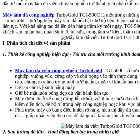
đầu tư một máy làm đá viên chuyên nghiệp trở thành giải pháp tối ưu
Máy làm đá công nghiệp
TurboGold TGI-500C là một trong những m
TurboGold - thương hiệu máy làm đá nổi bật nhờ độ bền, hiệu suất m
liên tục. Với khả năng tạo đá lên đến hàng trăm ký mỗi ngày, TGI-5
khách sạn, quán bar, quán sinh tố, trà sữa, trung tâm sự kiện, thậm ch
I. Phân tích chi tiết về sản phẩm
1. Thiết kế công nghiệp hiện đại - Tối ưu cho môi trường kinh do
Máy làm đá viên công nghiệp TurboGold
TGI-500C sở hữu p
nghiệp: vuông vức, cứng cáp và chú trọng vào tính thực dụng.
cấp, chống oxy hóa trong môi trường ẩm, ngăn vi khuẩn bám d
Dễ lau chùi vệ sinh hằng ngày
Giữ bề mặt luôn bóng đẹp dù vận hành liên tục
Máy được thiết kế dạng đứng liền khối, với thùng chứa đá tích 
kiệm diện tích, dễ bố trí trong bếp công nghiệp hoặc khu vực p
Phía trước máy có bảng điều khiển rõ ràng, hiển thị đầy đủ trạ
đá… giúp nhân viên theo dõi dễ dàng mà không cần chuyên mô
2. Sản lượng đá lớn - Hoạt động liên tục trong nhiều giờ