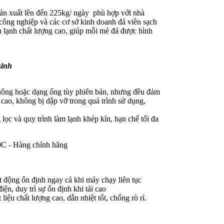
ản xuất lên đến 225kg/ ngày phù hợp với nhà
 công nghiệp và các cơ sở kinh doanh đá viên sạch
 lạnh chất lượng cao, giúp mỗi mẻ đá được hình
sinh
ông hoặc dạng ống tùy phiên bản, nhưng đều đảm
 cao, không bị dập vỡ trong quá trình sử dụng,
ọc và quy trình làm lạnh khép kín, hạn chế tối đa
 động ổn định ngay cả khi máy chạy liên tục
ện, duy trì sự ổn định khi tải cao
iệu chất lượng cao, dẫn nhiệt tốt, chống rò rỉ.