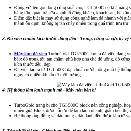
Đúng với tên gọi dòng công suất cao, TGI-500C có khả năng s
hàng lớn, quán trà sữa - sinh tố đông khách, khách sạn, bếp ăn
Điểm đặc biệt là máy sử dụng công nghệ làm đá nhanh với giàn
thành ổn định, không bị tan chảy nhiều trong quá trình lưu trữ.
3. Đá viên chuẩn kích thước đồng đều - Trong, cứng và cực kỳ vệ 
Máy làm đá viên
TurboGold TGI-500C tạo ra đá viên dạng vu
bảo: độ trong tốt, tan chậm, phù hợp pha chế đồ uống, độ cứng
kích thước đều, đẹp
Đá viên tạo ra từ TGI-500C đạt chuẩn nước uống nhờ hệ thống l
nguy cơ nhiễm khuẩn từ môi trường.
4. Hệ thống làm lạnh mạnh mẽ - Máy nén bền bỉ
TurboGold trang bị cho TGI-500C block nén công nghiệp, hoạt
nhiều giờ. Block được tối ưu để làm lạnh nhanh, giảm tiêu thụ đi
Hệ thống ống đồng và dàn nóng - dàn lạnh đều được làm từ vật l
5. Tản nhiệt tối ưu - Giảm hao điện, tăng độ bền