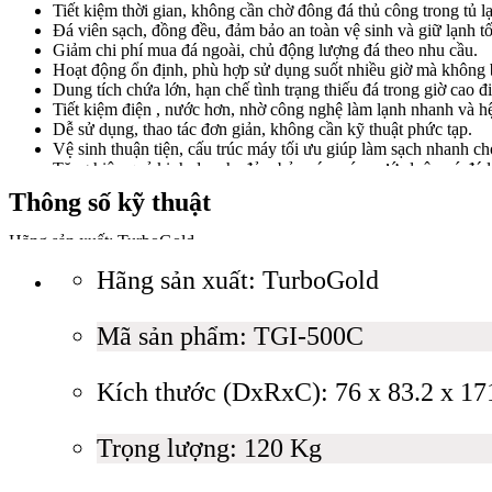
Tiết kiệm thời gian, không cần chờ đông đá thủ công trong tủ l
Đá viên sạch, đồng đều, đảm bảo an toàn vệ sinh và giữ lạnh tố
Giảm chi phí mua đá ngoài, chủ động lượng đá theo nhu cầu.
Hoạt động ổn định, phù hợp sử dụng suốt nhiều giờ mà không 
Dung tích chứa lớn, hạn chế tình trạng thiếu đá trong giờ cao đ
Tiết kiệm điện , nước hơn, nhờ công nghệ làm lạnh nhanh và h
Dễ sử dụng, thao tác đơn giản, không cần kỹ thuật phức tạp.
Vệ sinh thuận tiện, cấu trúc máy tối ưu giúp làm sạch nhanh c
Tăng hiệu quả kinh doanh, đảm bảo các món nước luôn có đá l
Thông số kỹ thuật
IV. Hướng dẫn sử dụng và bảo quản
Máy làm đá viên TurboGol
Hãng sản xuất:
TurboGold
Mã sản phẩm:
TGI-500C
1. Cách sử dụng cơ bản
Hãng sản xuất:
TurboGold
Kích thước (DxRxC):
76 x 83.2 x 171.5cm
Trọng lượng:
120 Kg
Thương hiệu:
Korea (Hàn Quốc)
Kết nối nguồn điện và nguồn nước.
Mã sản phẩm:
TGI-500C
Năng suất::
225kg/24h
Kiểm tra thùng chứa, đảm bảo khoảng trống thoát đá.
Xuất xứ:
China (Trung Quốc)
Nhấn nút khởi động trên bảng điều khiển.
Bảo hành:
12 tháng
Máy tự động vận hành cho đến khi thùng đầy.
Kích thước (DxRxC):
76 x 83.2 x 17
Tần số (Hz):
50Hz
Khi cần đá, mở cửa thùng và lấy đá trực tiếp.
Công suất (W):
1360 W
Điện áp (V):
220V
Trọng lượng:
120 Kg
Kiểu lắp đặt:
Độc lập
2. Lưu ý trong quá trình vận hành
Bảng điều khiển:
Điện tử