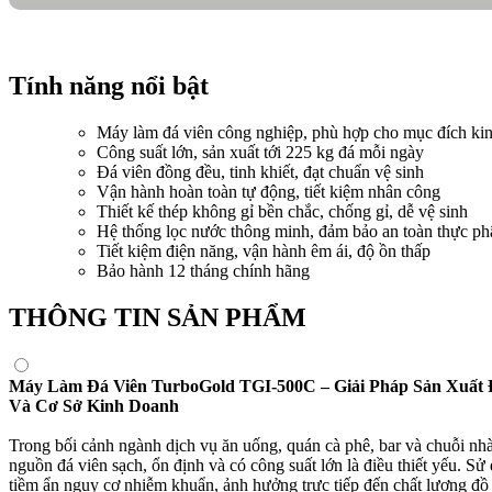
Tính năng nổi bật
Máy làm đá viên công nghiệp, phù hợp cho mục đích ki
Công suất lớn, sản xuất tới 225 kg đá mỗi ngày
Đá viên đồng đều, tinh khiết, đạt chuẩn vệ sinh
Vận hành hoàn toàn tự động, tiết kiệm nhân công
Thiết kế thép không gỉ bền chắc, chống gỉ, dễ vệ sinh
Hệ thống lọc nước thông minh, đảm bảo an toàn thực p
Tiết kiệm điện năng, vận hành êm ái, độ ồn thấp
Bảo hành 12 tháng chính hãng
THÔNG TIN SẢN PHẨM
Máy Làm Đá Viên TurboGold TGI-500C – Giải Pháp Sản Xuất
Và Cơ Sở Kinh Doanh
Trong bối cảnh ngành dịch vụ ăn uống, quán cà phê, bar và chuỗi n
nguồn đá viên sạch, ổn định và có công suất lớn là điều thiết yếu. S
tiềm ẩn nguy cơ nhiễm khuẩn, ảnh hưởng trực tiếp đến chất lượng đồ