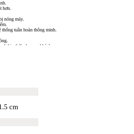
ạnh.
t hơn.
bị nóng máy.
iểm.
ệ thống tuần hoàn thông minh.
hóng.
ạnh kịp thời phục vụ khách.
d
TGI-500C
1.5 cm