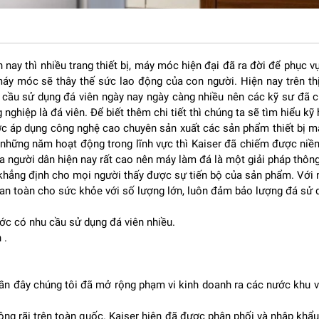
 nay thì nhiều trang thiết bị, máy móc hiện đại đã ra đời để phục 
 máy móc sẽ thây thế sức lao động của con người. Hiện nay trên th
cầu sử dụng đá viên ngày nay ngày càng nhiều nên các kỹ sư đã ch
nghiệp là đá viên. Để biết thêm chi tiết thì chúng ta sẽ tìm hiểu kỹ
c áp dụng công nghệ cao chuyên sản xuất các sản phẩm thiết bị m
 những năm hoạt động trong lĩnh vực thì Kaiser đã chiếm được niề
ủa người dân hiện nay rất cao nên máy làm đá là một giải pháp thôn
ã khẳng định cho mọi người thấy được sự tiến bộ của sản phẩm. Với
t an toàn cho sức khỏe với số lượng lớn, luôn đảm bảo lượng đá sử 
ước có nhu cầu sử dụng đá viên nhiều.
uất đá với sản lượng lớn mỗi ngày. Đây là dòng máy hướng đến nhà
 .
ách sạn, khu nghỉ dưỡng
ôn có đủ đá phục vụ trong những khung giờ cao điểm, tránh tình trạ
.
 gần đây chúng tôi đã mở rộng phạm vi kinh doanh ra các nước khu
ng rãi trên toàn quốc. Kaiser hiện đã được phân phối và nhập khẩu c