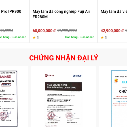
e Pro IPR900
Máy làm đá công nghiệp Fuji Air
Máy làm đá vi
FR280M
60,000,000 đ
42,900,000 đ
000,000đ
69,900,000đ
u trữ mà không cần can thiệp nhiều từ người dùng.
n hàng - Giao nhanh
★
5
Còn hàng - Giao nhanh
★
5
 trì hiệu suất ổn định trong suốt quá trình hoạt động.
CHỨNG NHẬN ĐẠI LÝ
ợng đá lớn để sử dụng liên tục khi cần.