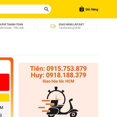
0
Giỏ Hàng
N PHÍ THANH TOÁN
GIAO HÀNG LẮP ĐẶT
ển khoản - Tiền mặt
Tại nhà trong HCM
Tiên: 0915.753.879
Huy: 0918.188.379
Giao hỏa tốc HCM
CM
g