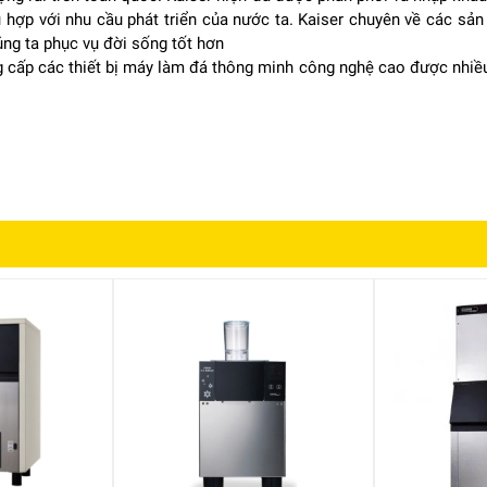
 hợp với nhu cầu phát triển của nước ta. Kaiser chuyên về các s
úng ta phục vụ đời sống tốt hơn
ạng đẹp và ít tạp chất. Loại đá này có khả năng tan chậm, giữ lâu đ
g cấp các thiết bị máy làm đá thông minh công nghệ cao được nhiề
ẩm mỹ khi phục vụ.
m khách hàng, đặc biệt trong các quán phục vụ đồ uống cao cấp.