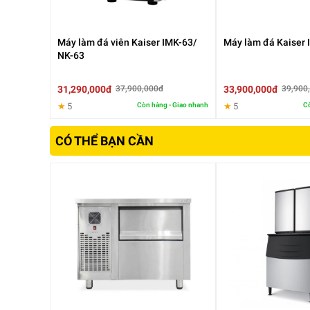
Máy làm đá viên Kaiser IMK-63/
Máy làm đá Kaiser 
NK-63
31,290,000đ
33,900,000đ
37,900,000đ
39,900
★
5
Còn hàng - Giao nhanh
★
5
Cò
CÓ THỂ BẠN CẦN