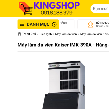
GIAO NHANH NỘI THÀNH
HỖ TRỢ KH
DANH MỤC
An Toàn - Tận Tâm
Nhanh Chón
Trang Chủ
Điện lạnh
Máy làm đá viên
Máy làm đá viên Kais
Máy làm đá viên Kaiser IMK-390A - Hàng 