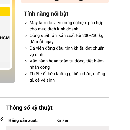
Tính năng nổi bật
Máy làm đá viên công nghiệp, phù hợp
cho mục đích kinh doanh
Công suất lớn, sản xuất tới 200-230 kg
P.HCM
đá mỗi ngày
Đá viên đồng đều, tinh khiết, đạt chuẩn
vệ sinh
Vận hành hoàn toàn tự động, tiết kiệm
nhân công
Thiết kế thép không gỉ bền chắc, chống
gỉ, dễ vệ sinh
Hệ thống lọc nước thông minh, đảm
bảo an toàn thực phẩm
Tiết kiệm điện năng, vận hành êm ái,
độ ồn thấp
Thông số kỹ thuật
Bảo hành 12 tháng chính hãng
Hãng sản xuất:
Kaiser
tố
Hãng sản xuất:
Kaiser
Mã sản phẩm:
IMK-390A