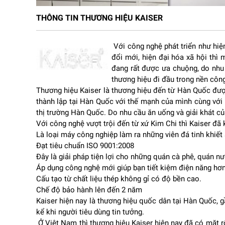
THÔNG TIN THƯƠNG HIỆU KAISER
Với công nghệ phát triển như hiện
đổi mới, hiện đại hóa xã hội thì
đang rất được ưa chuộng, do nhu 
thương hiệu đi đầu trong nền công 
Thương hiệu Kaiser là thương hiệu đến từ Hàn Quốc đượ
thành lập tại Hàn Quốc với thế mạnh của mình cùng với
thị trường Hàn Quốc. Do nhu cầu ăn uống và giải khát c
Với công nghệ vượt trội đến từ xứ Kim Chi thì Kaiser đ
Là loại máy công nghiệp làm ra những viên đá tinh khiế
2. Công suất lớn, đáp ứng nhu cầu cao
Đạt tiêu chuẩn ISO 9001:2008
Đây là giải pháp tiện lợi cho những quán cà phê, quán n
Điểm nổi bật nhất của IMK-390A là khả năng sản x
Áp dụng công nghệ mới giúp bạn tiết kiệm điện năng hơn
hàng quy mô lớn, quán bar, club, chuỗi cà phê, kh
Cấu tạo từ chất liệu thép không gỉ có độ bền cao.
Với khả năng tạo đá liên tục, máy giúp đảm bảo lu
Chế độ bảo hành lên đến 2 năm
thiếu hụt gây ảnh hưởng đến hoạt động kinh doanh
Kaiser hiện nay là thương hiệu quốc dân tại Hàn Quốc,
kể khi người tiêu dùng tin tưởng.
Ở Việt Nam thì thương hiệu Kaiser hiện nay đã có mặt rộ