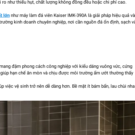
 ro như thiếu hụt, chất lượng không đồng đều hoặc chi phí cao.
t lớn
như máy làm đá viên Kaiser IMK-390A là giải pháp hiệu quả và
 trường kinh doanh chuyên nghiệp, nơi cần nguồn đá ổn định, sạch v
 mang đậm phong cách công nghiệp với kiểu dáng vuông vức, cứng
, giúp hạn chế ăn mòn và chịu được môi trường ẩm ướt thường thấy
 việc vệ sinh trở nên dễ dàng hơn. Bề mặt ít bám bẩn, lau chùi nh