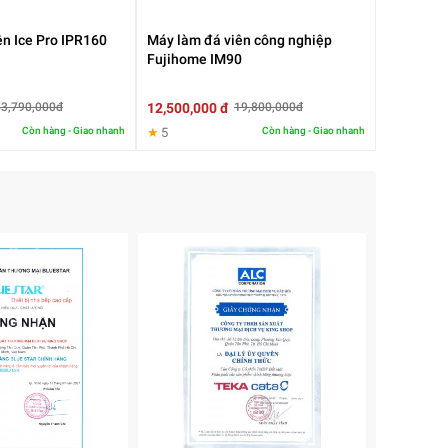
ên Ice Pro IPR160
Máy làm đá viên công nghiệp
Fujihome IM90
12,500,000 đ
53,790,000đ
19,800,000đ
Còn hàng - Giao nhanh
★
5
Còn hàng - Giao nhanh