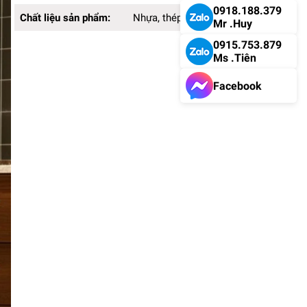
0918.188.379
Chất liệu sản phẩm:
Nhựa, thép không gỉ
Mr .Huy
0915.753.879
Ms .Tiên
Facebook