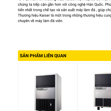
3. Đá viên chất lượng cao, đồng đều
chúng ta tiếp cận gần hơn với công nghệ Hàn Quốc. Phù
tiến nhất trong chế tạo và sản xuất máy làm đá , giúp ch
Máy tạo ra đá viên có kích thước đồng nhất, hình d
Thương hiệu Kaiser là một trong những thương hiệu cun
lạnh, không làm loãng nhanh đồ uống, tăng tính th
chuyên về máy làm đá viên.
Đây là yếu tố quan trọng giúp nâng cao trải nghiệ
SẢN PHẨM LIÊN QUAN