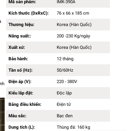
Kích thước (DxRxC):
76 x 66 x 185cm
Mã sản phẩm:
IMK-390A
Thương hiệu:
Korea (Hàn Quốc)
Kích thước (DxRxC):
76 x 66 x 185 cm
Năng suất::
200 -230 Kg/ngày
Xuất xứ:
Korea (Hàn Quốc)
à
Thương hiệu:
Korea (Hàn Quốc)
Bảo hành:
12 tháng
Tần số (Hz):
50/60Hz
Năng suất::
200 -230 Kg/ngày
Điện áp (V):
220 - 380V
Kiểu lắp đặt:
Độc lập
Xuất xứ:
Korea (Hàn Quốc)
Bảng điều khiển:
Điện tử
Màu sắc:
Bảo hành:
Bạc đen
12 tháng
Dung tích (L):
Thùng đá: 160 kg
Tần số (Hz):
50/60Hz
Chất liệu sản phẩm:
Nhựa, thép không gỉ
Điện áp (V):
220 - 380V
anh
Kiểu lắp đặt:
Độc lập
Bảng điều khiển:
Điện tử
Màu sắc:
Bạc đen
Dung tích (L):
Thùng đá: 160 kg