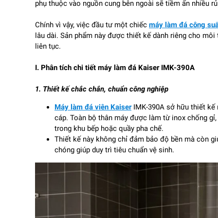
phụ thuộc vào nguồn cung bên ngoài sẽ tiềm ẩn nhiều rủi
Chính vì vậy, việc đầu tư một chiếc
máy làm đá công suấ
lâu dài. Sản phẩm này được thiết kế dành riêng cho môi
liên tục.
I. Phân tích chi tiết máy làm đá Kaiser IMK-390A
1. Thiết kế chắc chắn, chuẩn công nghiệp
Máy làm đá viên Kaiser
IMK-390A sở hữu thiết kế
cáp. Toàn bộ thân máy được làm từ inox chống gỉ
trong khu bếp hoặc quầy pha chế.
Thiết kế này không chỉ đảm bảo độ bền mà còn giúp
chóng giúp duy trì tiêu chuẩn vệ sinh.