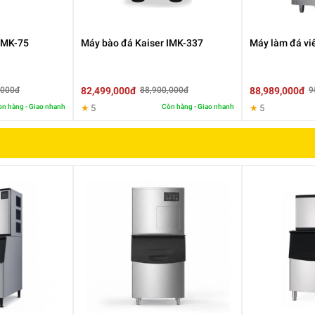
IMK-75
Máy bào đá Kaiser IMK-337
Máy làm đá vi
82,499,000đ
88,989,000đ
,000đ
88,900,000đ
9
n hàng - Giao nhanh
★
5
Còn hàng - Giao nhanh
★
5