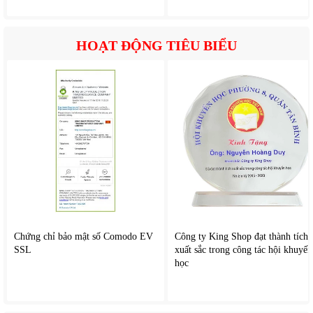
nước, đảm bảo máy vận hành an toàn và ổn định.
Tiết kiệm điện năng và nước
HOẠT ĐỘNG TIÊU BIỂU
Máy làm đá viên công nghiệp
này được thiết kế tối ưu về
năng lượng, giúp giảm tiêu thụ điện tới 30% so với các
model thông thường.
Hệ thống làm lạnh nhanh giúp hạn chế thất thoát nhiệt,
tăng hiệu suất hoạt động và giảm chi phí vận hành.
Vận hành êm ái, bền bỉ
Công nghệ giảm ồn tiên tiến giúp máy hoạt động êm, độ ồn
thấp phù hợp cả trong không gian yên tĩnh như quầy bar
trong nhà hoặc khu resort.
Linh kiện nhập khẩu chất lượng cao đảm bảo tuổi thọ máy
Chứng chỉ bảo mật số Comodo EV
Công ty King Shop đạt thành tích
lên đến 8–10 năm khi sử dụng đúng cách.
SSL
xuất sắc trong công tác hội khuyến
học