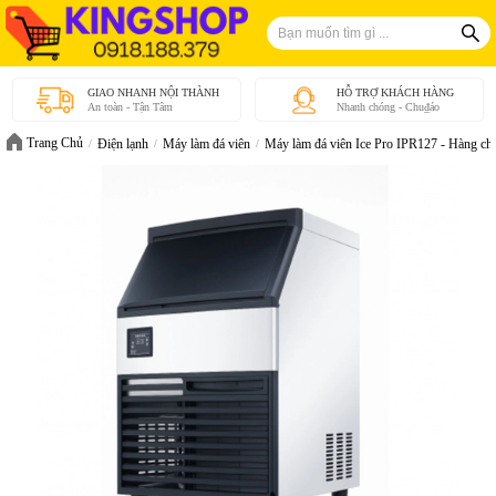
GIAO NHANH NỘI THÀNH
HỖ TRỢ KHÁCH HÀNG
An toàn - Tận Tâm
Nhanh chóng - Chu₫áo
Trang Chủ
Điện lạnh
Máy làm đá viên
Máy làm đá viên Ice Pro IPR127 - Hàng ch