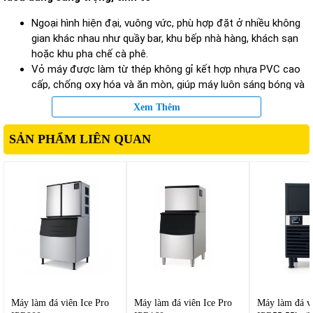
Ngoại hình hiện đại, vuông vức, phù hợp đặt ở nhiều không
gian khác nhau như quầy bar, khu bếp nhà hàng, khách sạn
hoặc khu pha chế cà phê.
Vỏ máy được làm từ thép không gỉ kết hợp nhựa PVC cao
cấp, chống oxy hóa và ăn mòn, giúp máy luôn sáng bóng và
dễ dàng vệ sinh sau mỗi lần sử dụng.
Xem Thêm
Thiết kế cửa lấy đá phía trước tiện lợi, hạn chế thất thoát
hơi lạnh và giúp người dùng thao tác dễ dàng.
SẢN PHẨM LIÊN QUAN
Cấu tạo thông minh, bền bỉ
Bên trong
máy làm đá viên
này là hệ thống làm lạnh với môi
chất làm lạnh thân thiện với môi trường, đảm bảo hiệu quả
làm lạnh nhanh và tiết kiệm điện năng.
Máy nén (compressor) nhập khẩu chất lượng cao giúp hoạt
động êm ái, hạn chế rung và tiếng ồn.
Trang bị bộ lọc nước và hệ thống khử trùng bằng tia UV, giúp
loại bỏ tạp chất, đảm bảo đá luôn trong và tinh khiết.
Máy làm đá viên Ice Pro
Máy làm đá viên Ice Pro
Máy làm đá vi