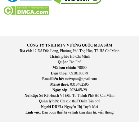
CÔNG TY TNHH MTV VƯƠNG QUỐC MUA SẮM
Địa chỉ:
12 Đô Đốc Long, Phường Phú Thọ Hòa, TP Hồ Chí Minh
Thành phố:
Hồ Chí Minh
Quận:
Tân Phú
Mã bưu chính:
70000
Điện thoại:
0918188379
Email liên hệ:
maivqms@gmail.com
4. Hướng dẫn sử dụng và bảo quản
Mã số thuế:
0318482595
Cách sử dụng
Ngày cấp:
2024-05-29
Nơi cấp:
Sở Kế Hoạch Và Đầu Tư Thành Phố Hồ Chí Minh
Quản lý bởi:
Chi cục thuế Quận Tân phú
Đặt máy ở vị trí bằng phẳng, thoáng mát, tránh ánh nắng
Người ĐDPL:
Nguyễn Thị Tuyết Mai
trực tiếp và nguồn nhiệt.
Lĩnh vực:
Bán buôn thiết bị và linh kiện điện tử, viễn thông
Kết nối ống cấp nước và nguồn điện theo đúng hướng dẫn
của nhà sản xuất.
Bật máy, cài đặt chế độ làm đá phù hợp trên bảng điều
khiển.