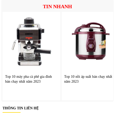
TIN NHANH
Top 10 máy pha cà phê gia đình
Top 10 nồi áp suất bán chạy nhất
bán chạy nhất năm 2023
năm 2023
3. Lợi ích thực tế khi sử dụng
Đảm bảo đá sạch và an toàn
: Bạn hoàn toàn kiểm soát
THÔNG TIN LIÊN HỆ
được nguồn nước đầu vào, loại bỏ lo lắng về đá bẩn, đá