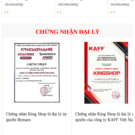
39,950,000₫
169,000,000₫
69,900,000₫
Máy hoạt động với công suất 730W có khả năng sản xuất
★
5
★
5
★
5
đến 127 kg đá viên mỗi ngày, đáp ứng tốt nhu cầu sử dụng
lớn của nhà hàng, khách sạn hoặc quán nước quy mô vừa và
nhỏ.
CHỨNG NHẬN ĐẠI LÝ
Chu kỳ làm đá nhanh, chỉ khoảng 15–20 phút/mẻ, giúp cung
cấp lượng đá liên tục trong giờ cao điểm.
Đá viên tinh khiết, đạt chuẩn vệ sinh
Nhờ sử dụng hệ thống lọc nước đa tầng và khử khuẩn bằng
tia UV, đá viên tạo ra trong, cứng và tinh khiết tuyệt đối, đạt
tiêu chuẩn an toàn vệ sinh thực phẩm.
Kích thước đá viên đồng đều, lý tưởng cho pha chế đồ
uống, bảo quản thực phẩm hoặc trưng bày hải sản.
Hệ thống điều khiển thông minh
Máy được trang bị bảng điều khiển điện tử có màn hình LED,
Chứng nhận King Shop là đại lý ủy
Chứng nhận King Shop là đại lý ủ
quyền Rymaru
hiển thị rõ các thông số hoạt động, giúp người dùng dễ
quyền của công ty KAFF Việt Na
dàng theo dõi và điều chỉnh.
Chức năng cảnh báo tự động khi đầy thùng hoặc thiếu