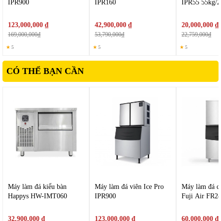
IPR900
IPR160
IPR55 55kg/2
123,000,000 ₫
42,900,000 ₫
20,000,000 ₫
169,000,000₫
53,790,000₫
22,759,000₫
★
5
★
5
★
5
CÓ THỂ BẠN CẦN
Máy làm đá kiểu bàn
Máy làm đá viên Ice Pro
Máy làm đá c
Happys HW-IMT060
IPR900
Fuji Air FR2
2. Tính năng nổi bật của
Ice Pro IPR127
Công suất làm đá mạnh mẽ
32,900,000 ₫
123,000,000 ₫
60,000,000 ₫