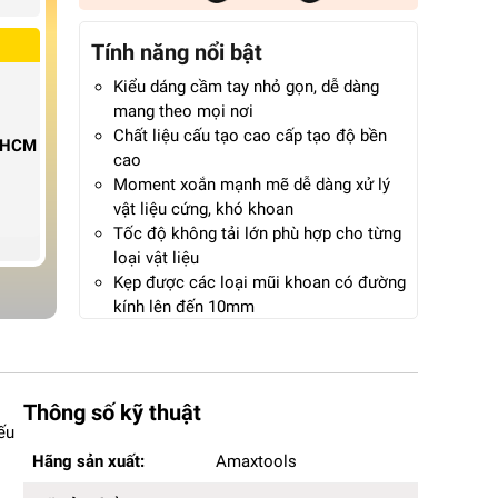
Tính năng nổi bật
Kiểu dáng cầm tay nhỏ gọn, dễ dàng
mang theo mọi nơi
Chất liệu cấu tạo cao cấp tạo độ bền
P.HCM
cao
Moment xoắn mạnh mẽ dễ dàng xử lý
vật liệu cứng, khó khoan
Tốc độ không tải lớn phù hợp cho từng
loại vật liệu
Kẹp được các loại mũi khoan có đường
kính lên đến 10mm
Sản phẩm đi kèm với hai pin không làm
gián đoạn công việc
Thông số kỹ thuật
ếu
Hãng sản xuất:
Amaxtools
Hãng sản xuất:
Amaxtools
Mã sản phẩm:
AKI6510SA