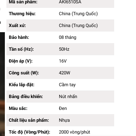
Thương hiệu:
China (Trung Quốc)
Mã sản phẩm:
AKI6510SA
Xuất xứ:
China (Trung Quốc)
u
Thương hiệu:
China (Trung Quốc)
Bảo hành:
08 tháng
Tần số (Hz):
50Hz
a
Xuất xứ:
China (Trung Quốc)
Điện áp (V):
16V
Công suất (W):
420W
Bảo hành:
08 tháng
Kiểu lắp đặt:
Cầm tay
Bảng điều khiển:
Nút nhấn
Tần số (Hz):
50Hz
Màu sắc:
Đen
Chất liệu sản phẩm:
Điện áp (V):
Nhựa
16V
Tốc độ (Vòng/Phút):
2000 vòng/phút
Công suất (W):
420W
Loại động cơ:
Động cơ Brushless không chổi than
Kiểu lắp đặt:
Cầm tay
Bảng điều khiển:
Nút nhấn
Màu sắc:
Đen
Chất liệu sản phẩm:
Nhựa
Tốc độ (Vòng/Phút):
2000 vòng/phút