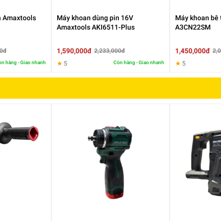
n Amaxtools
Máy khoan dùng pin 16V
Máy khoan bê 
Amaxtools AKI6511-Plus
A3CN22SM
1,590,000đ
1,450,000đ
00đ
2,233,000đ
2,
n hàng - Giao nhanh
★
5
Còn hàng - Giao nhanh
★
5