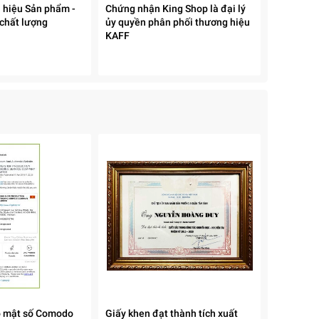
uả
 hiệu Sản phẩm -
Chứng nhận King Shop là đại lý
 chất lượng
ủy quyền phân phối thương hiệu
KAFF
ay
ới
o mật số Comodo
Giấy khen đạt thành tích xuất