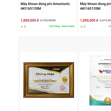
Máy khoan dùng pin Amaxtools
Máy khoan dùng pi
AKI16513SM
AKI16013SM
1,850,000 đ
1,690,000 đ
2,722,000đ
2,317,0
★
5
Còn hàng - Giao nhanh
★
5
Cò
3. Hoạt động êm ái và ổn định hơn
So với dòng động cơ chổi than truyền thống, công 
bảo trì định kỳ. Đây cũng là xu hướng phổ biến tr