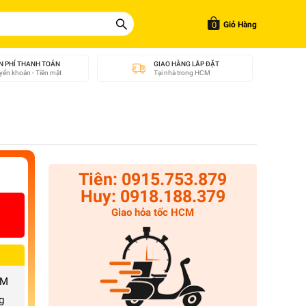
0
Giỏ Hàng
N PHÍ THANH TOÁN
GIAO HÀNG LẮP ĐẶT
ển khoản - Tiền mặt
Tại nhà trong HCM
Tiên: 0915.753.879
Huy: 0918.188.379
Giao hỏa tốc HCM
CM
g