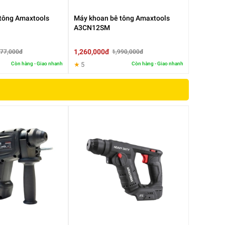
tông Amaxtools
Máy khoan bê tông Amaxtools
A3CN12SM
1,260,000đ
077,000đ
1,990,000đ
Còn hàng - Giao nhanh
★
5
Còn hàng - Giao nhanh