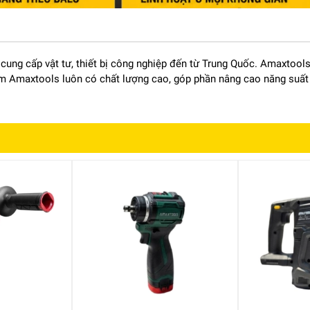
cung cấp vật tư, thiết bị công nghiệp đến từ Trung Quốc. Amaxtool
ẩm Amaxtools luôn có chất lượng cao, góp phần nâng cao năng suất
0SA chính là thiết kế nhỏ gọn nhưng cực kỳ chắc chắn. Máy có kiể
rơn trượt khi làm việc trong thời gian dài.
độ bám và giảm rung hiệu quả. Với trọng lượng chỉ khoảng 0.92 –
ây mỏi tay. Đây là lợi thế lớn khi làm việc trên cao hoặc tại các vị t
 hoạt di chuyển mà không phụ thuộc nguồn điện. Điều này đặc biệt h
n hoặc cần di chuyển liên tục.
nổi bật chính là việc được trang bị động cơ Brushless không chổi
trình vận hành, hạn chế sinh nhiệt, tiết kiệm pin hiệu quả và tăng