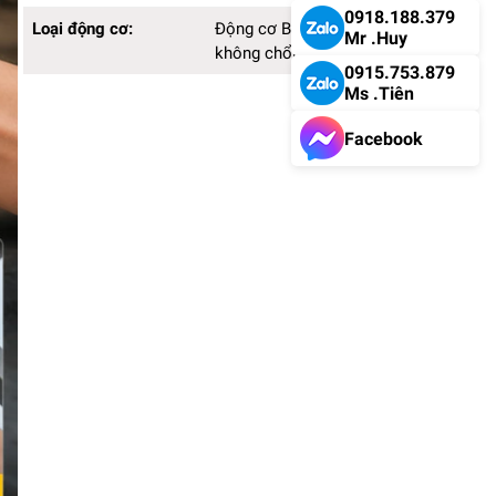
0918.188.379
Loại động cơ:
Động cơ Brushless
Mr .Huy
không chổi than
0915.753.879
Ms .Tiên
Facebook