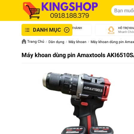
GIAO NHANH NỘI THÀNH
HỖ TRỢ KH
DANH MỤC
An Toàn - Tận Tâm
Nhanh Chón
Trang Chủ
Dân dụng
Máy khoan
Máy khoan dùng pin Amax
Máy khoan dùng pin Amaxtools AKI6510SA