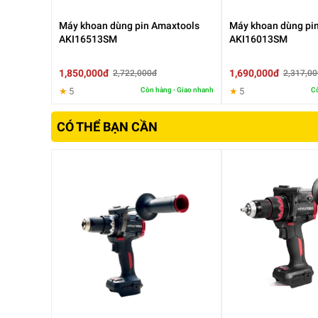
Máy khoan dùng pin Amaxtools
Máy khoan dùng pi
AKI16513SM
AKI16013SM
1,850,000đ
1,690,000đ
2,722,000đ
2,317,0
★
5
Còn hàng - Giao nhanh
★
5
Cò
CÓ THỂ BẠN CẦN