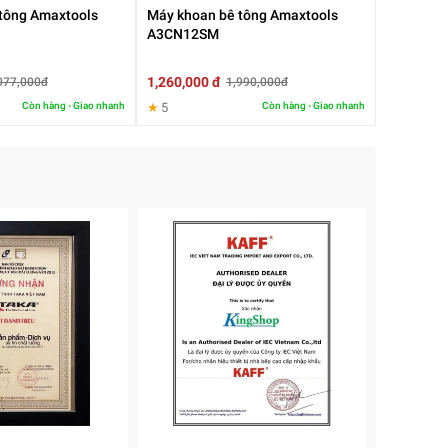
tông Amaxtools
Máy khoan bê tông Amaxtools
A3CN12SM
1,260,000 đ
077,000đ
1,990,000đ
Còn hàng - Giao nhanh
★
5
Còn hàng - Giao nhanh