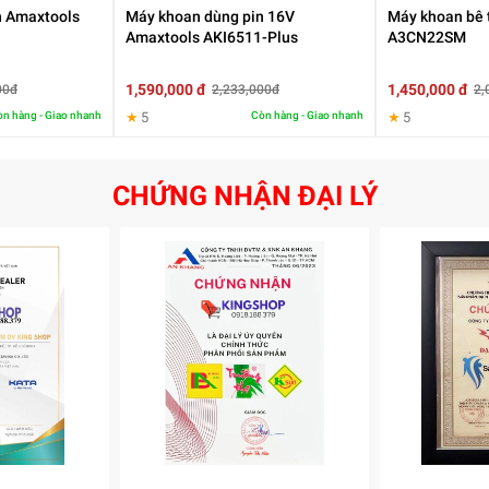
n Amaxtools
Máy khoan dùng pin 16V
Máy khoan bê 
Amaxtools AKI6511-Plus
A3CN22SM
1,590,000 đ
1,450,000 đ
00đ
2,233,000đ
2,
n hàng - Giao nhanh
★
5
Còn hàng - Giao nhanh
★
5
CHỨNG NHẬN ĐẠI LÝ
nghệ Brushless giúp máy đạt hiệu suất làm việc cao hơn và ít phải
ên các dòng máy khoan hiện đại hiện nay.