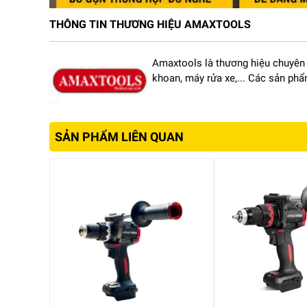
THÔNG TIN THƯƠNG HIỆU AMAXTOOLS
I. Phân tích chi tiết sản phẩm
1. Thiết kế hiện đại, tối ưu trải nghiệm sử dụng
Amaxtools là thương hiệu chuyên 
khoan, máy rửa xe,... Các sản ph
Điểm gây ấn tượng đầu tiên của Amaxtools AKI651
dáng công thái học giúp cầm nắm dễ dàng, hạn chế t
Phần tay cầm được bọc lớp cao su mềm giúp tăng 
1kg, người dùng có thể thao tác liên tục mà không g
SẢN PHẨM LIÊN QUAN
chật hẹp.
Ngoài ra, thiết kế không dây giúp người dùng linh
ích khi thi công ngoài trời, công trình chưa có điệ
2. Hiệu suất mạnh mẽ với động cơ không chổi than
Một trong những yếu tố giúp Amaxtools AKI6510SA 
than hiện đại.
Động cơ không chổi than làm giảm ma sát trong quá 
tuổi thọ động cơ.