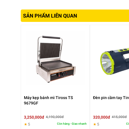
SẢN PHẨM LIÊN QUAN
2. Bề mặt chống dính – Dễ vệ sinh
Máy sử dụng lớp phủ chống dính chất lượng cao, gi
sau khi sử dụng
Nhờ đó, việc vệ sinh trở nên nhanh chóng và nhẹ 
3. Công suất ổn định – Làm nóng nhanh
Máy làm bánh
Tiross TS 9679G sở hữu công suất 2
Máy kẹp bánh mì Tiross TS
Đèn pin cầm tay Ti
bánh chín đều, giòn ngon, tết kiệm điện năng và thờ
9679GF
Chỉ mất vài phút là bạn đã có bữa sáng nóng hổi.
3,250,000đ
320,000đ
4,190,000đ
415,000đ
★
5
Còn hàng - Giao nhanh
★
5
Cò