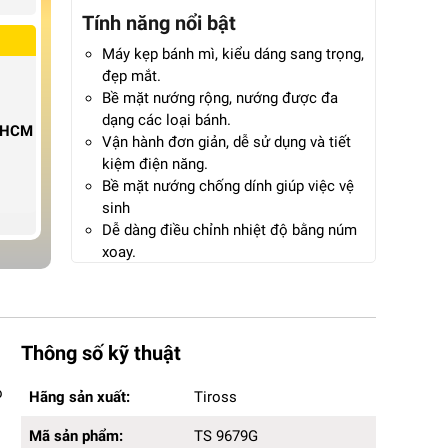
Tính năng nổi bật
Máy kẹp bánh mì, kiểu dáng sang trọng,
đẹp mắt.
Bề mặt nướng rộng, nướng được đa
dạng các loại bánh.
P.HCM
Vận hành đơn giản, dễ sử dụng và tiết
kiệm điện năng.
Bề mặt nướng chống dính giúp việc vệ
sinh
Dễ dàng điều chỉnh nhiệt độ bằng núm
xoay.
Dải nhiệt hoạt động từ 0-300 độ C
Bảo hành 12 tháng chính hãng.
Thông số kỹ thuật
Hãng sản xuất:
Tiross
o
Hãng sản xuất:
Tiross
Mã sản phẩm:
TS 9679G
Trọng lượng:
1.6 Kg
Mã sản phẩm:
TS 9679G