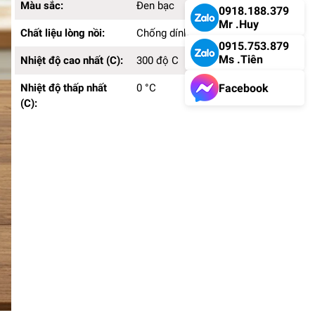
Màu sắc:
Đen bạc
0918.188.379
Mr .Huy
Chất liệu lòng nồi:
Chống dính cao cấp
0915.753.879
Ms .Tiên
Nhiệt độ cao nhất (C):
300 độ C
Facebook
Nhiệt độ thấp nhất
0 °C
(C):