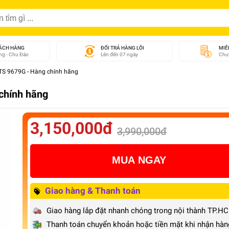
ÁCH HÀNG
ĐỔI TRẢ HÀNG LỖI
MIỄ
g - Chu Đáo
Lên đến 07 ngày
Chuy
 TS 9679G - Hàng chính hãng
chính hãng
3,150,000đ
3,990,000đ
MUA NGAY
Giao hàng & Thanh toán
Giao hàng lắp đặt nhanh chóng trong nội thành TP.H
Thanh toán chuyển khoản hoặc tiền mặt khi nhận hàn