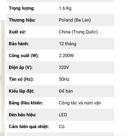
Thương hiệu:
Poland (Ba Lan)
Trọng lượng:
1.6 Kg
Xuất xứ:
China (Trung Quốc)
Bảo hành:
12 tháng
Thương hiệu:
Poland (Ba Lan)
Công suất (W):
2.200W
Điện áp (V):
220V
Xuất xứ:
China (Trung Quốc)
Tần số (Hz):
50Hz
Kiểu lắp đặt:
Để bàn
Bảo hành:
12 tháng
Bảng điều khiển:
Công tắc và núm vặn
Đèn báo hiệu:
Công suất (W):
LED
2.200W
Cảm biến quá nhiệt:
Có
Điện áp (V):
220V
Màu sắc:
Đen bạc
Chất liệu lòng nồi:
Chống dính cao cấp
Tần số (Hz):
50Hz
Nhiệt độ cao nhất (C):
300 độ C
Nhiệt độ thấp nhất (C):
0 °C
Kiểu lắp đặt:
Để bàn
Bảng điều khiển:
Công tắc và núm vặn
Đèn báo hiệu:
LED
Cảm biến quá nhiệt:
Có