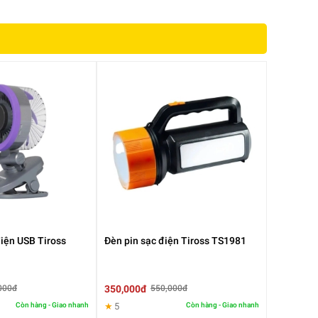
hùi
n,
iện USB Tiross
Đèn pin sạc điện Tiross TS1981
350,000đ
000đ
550,000đ
Còn hàng - Giao nhanh
★
5
Còn hàng - Giao nhanh