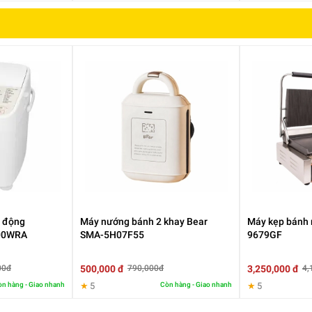
ự động
Máy nướng bánh 2 khay Bear
Máy kẹp bánh 
00WRA
SMA-5H07F55
9679GF
500,000 đ
3,250,000 đ
00đ
790,000đ
4,
n hàng - Giao nhanh
★
5
Còn hàng - Giao nhanh
★
5