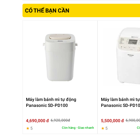
CÓ THỂ BẠN CẦN
Máy làm bánh mì tự động
Máy làm bánh mì t
Panasonic SD-PD100
Panasonic SD-PD1
4,690,000 đ
5,500,000 đ
6,920,000đ
6,900,0
★
5
Còn hàng - Giao nhanh
★
5
Cò