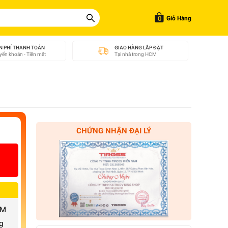
0
Giỏ Hàng
N PHÍ THANH TOÁN
GIAO HÀNG LẮP ĐẶT
ển khoản - Tiền mặt
Tại nhà trong HCM
CHỨNG NHẬN ĐẠI LÝ
CM
g