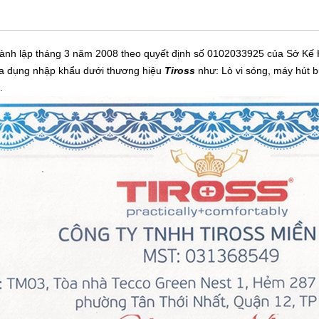
ành lập tháng 3 năm 2008 theo quyết định số 0102033925 của Sở Kế
gia dụng nhập khẩu dưới thương hiệu
Tiross
như: Lò vi sóng, máy hút bụ
iản nhưng hiện đại, máy có kích thước gọn nhẹ, tiết kiệm không gia
c.
ặc mang theo khi đi dã ngoại, tiệm kinh doanh đồ ăn sáng,...