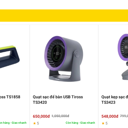
úp bánh không bị dính vào khuôn, hạn chế cháy khét, dễ dàng lau c
nhàng hơn.
.200W nên có khả năng làm nóng nhanh, rút ngắn thời gian chế biế
ross TS1858
Quạt sạc để bàn USB Tiross
Quạt kẹp sạc đ
i gian.
TS3420
TS3423
650,000đ
548,000đ
1,050,000đ
799,
n hàng - Giao nhanh
★
5
Còn hàng - Giao nhanh
★
5