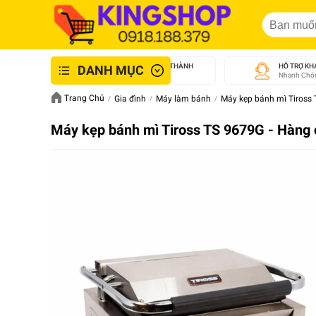
GIAO NHANH NỘI THÀNH
HỖ TRỢ KH
DANH MỤC
An Toàn - Tận Tâm
Nhanh Chón
Trang Chủ
Gia đình
Máy làm bánh
Máy kẹp bánh mì Tiross
Máy kẹp bánh mì Tiross TS 9679G - Hàng 