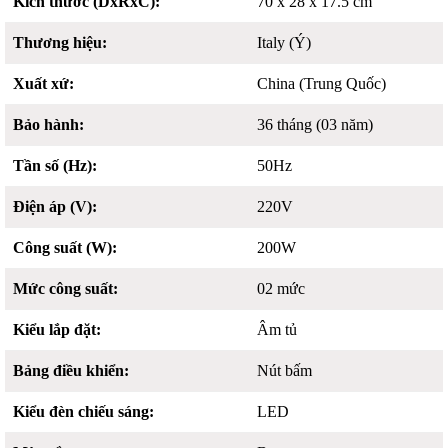
Kích thước (DxRxC):
70 x 28 x 17.5 cm
Thương hiệu:
Italy (Ý)
Xuất xứ:
China (Trung Quốc)
Bảo hành:
36 tháng (03 năm)
Tần số (Hz):
50Hz
Điện áp (V):
220V
Công suất (W):
200W
Mức công suất:
02 mức
Kiểu lắp đặt:
Âm tủ
Bảng điều khiển:
Nút bấm
Kiểu đèn chiếu sáng:
LED