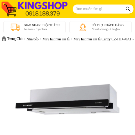
GIAO NHANH NỘI THÀNH
HỖ TRỢ KHÁCH HÀNG
An toàn - Tận Tâm
Nhanh chóng - Chu₫áo
Trang Chủ
Nhà bếp
Máy hút mùi âm tủ
Máy hút mùi âm tủ Canzy CZ-H1470AT - 