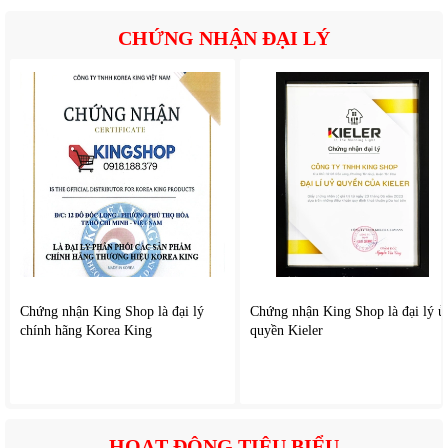
CHỨNG NHẬN ĐẠI LÝ
3.
Hệ thống l
ư
ơ
i
lọc dầu mỡ tiện lợi
Canzy CZ-H1470AT
đư
ợc trang bị l
ư
ới lọc dầu mỡ gi
úp h
ạn
chế bụi bẩn v
à d
ầu mỡ
đi s
âu vào bên trong
đ
ộng c
ơ.
Lư
ới lọc c
ó th
ể th
áo r
ời
đ
ể vệ sinh
đ
ịnh kỳ, gi
úp t
ăng hi
ệu
quả h
út mùi, gi
ữ m
áy s
ạch h
ơn
, h
ạn chế b
ám d
ầu mỡ l
âu
ngày
Việc vệ sinh l
ư
ới lọc th
ư
ờng xuy
ên c
ũng gi
úp máy v
ận h
ành
ổn
đ
ịnh h
ơn trong th
ời gian d
ài s
ử dụng.
4.
H
ệ thống
đ
èn chi
ếu s
áng h
ỗ trợ nấu
ăn
Chứng nhận King Shop là đại lý
Chứng nhận King Shop là đại lý ủ
chính hãng Korea King
quyền Kieler
M
áy
đư
ợc t
ích h
ợp
đ
èn chi
ếu s
áng khu v
ực bếp gi
úp ng
ư
ời
d
ùng d
ễ quan s
át món
ăn hơn trong qu
á trình ch
ế biến.
Ánh sáng h
ỗ trợ
q
uan s
át th
ực phẩm r
õ h
ơn
, t
ăng ti
ện lợi
khi nấu
ăn bu
ổi tối
, g
i
úp khu v
ực bếp s
áng và hi
ện
đ
ại h
ơn
HOẠT ĐỘNG TIÊU BIỂU