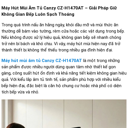
M
áy Hút Mùi Âm T
ủ Canzy CZ-H1470AT
– Gi
ải
P
h
áp Gi
ữ
K
h
ông Gian B
ếp
L
u
ôn S
ạch
T
ho
áng
Trong quá trình n
ấu
ăn h
ằng ng
ày, khói d
ầu mỡ v
à mùi th
ức
ăn
thư
ờng dễ b
ám vào t
ư
ờng, r
èm c
ửa hoặc c
ác v
ật dụng trong bếp.
Nếu kh
ông
đư
ợc xử l
ý hi
ệu quả, kh
ông gian b
ếp sẽ nhanh ch
óng
tr
ở n
ên bí bách và khó ch
ịu. V
ì v
ậy, m
áy hút mùi hi
ện nay
đ
ã tr
ở
th
ành thi
ết bị kh
ông th
ể thiếu trong nhiều gia
đ
ình hi
ện
đ
ại.
M
áy hút mùi âm t
ủ Canzy CZ-H1470AT
l
à m
ột trong những
sản phẩm
đư
ợc nhiều ng
ư
ời d
ùng quan tâm nh
ờ thiết kế gọn
g
àng, công su
ất h
út
ổn
đ
ịnh v
à kh
ả n
ăng ti
ết kiệm kh
ông gian hi
ệu
quả. Với kiểu lắp
âm t
ủ tinh tế, sản phẩm ph
ù h
ợp với nhiều kiểu
bếp hiện
đ
ại,
đ
ặc biệt l
à c
ăn h
ộ chung c
ư ho
ặc nh
à ph
ố c
ó di
ện
t
ích b
ếp vừa v
à nh
ỏ.