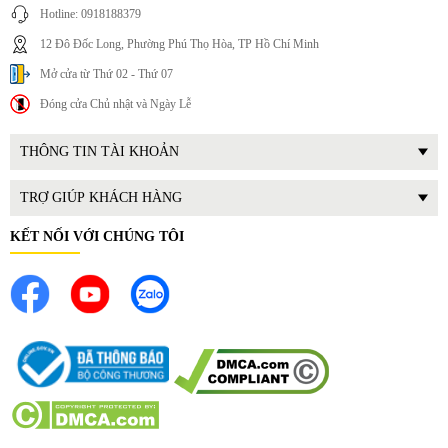
Hotline: 0918188379
12 Đô Đốc Long, Phường Phú Thọ Hòa, TP Hồ Chí Minh
Mở cửa từ Thứ 02 - Thứ 07
Đóng cửa Chủ nhật và Ngày Lễ
THÔNG TIN TÀI KHOẢN
TRỢ GIÚP KHÁCH HÀNG
KẾT NỐI VỚI CHÚNG TÔI
III. Lợi
ích th
ực tế khi sử dụng
Giữ kh
ông gian b
ếp sạch tho
áng h
ơn
:
M
áy hút mùi giúp gi
ảm
kh
ói và mùi th
ức
ăn ph
át sinh trong quá trình n
ấu n
ư
ớng, từ