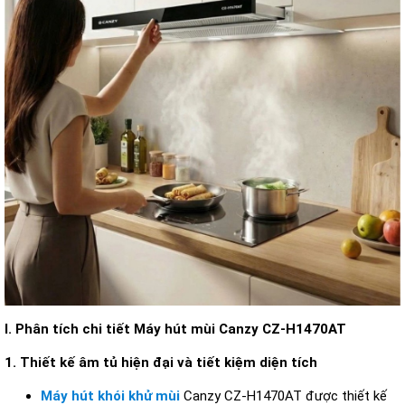
I. Ph
ân tích chi ti
ết M
áy hút mùi Canzy CZ-H1470AT
1.
Thi
ết kế
âm t
ủ hiện
đ
ại v
à ti
ết kiệm diện t
ích
Máy hút khói khử mùi
Canzy CZ-H1470AT
đư
ợc thiết kế