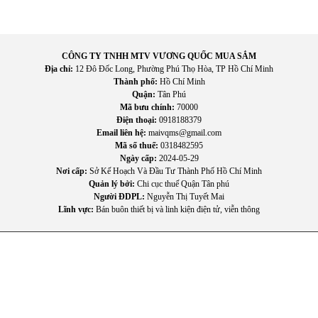
đ
ó giúp c
ăn b
ếp th
ông thoáng h
ơn.
H
ạn chế dầu mỡ b
ám trong b
ếp
:
Việc h
út h
ơi d
ầu mỡ hiệu
quả
h
ạ
n ch
ế
d
ầ
u m
ỡ
bám lên t
ư
ờ
ng, h
ạ
n ch
ế
mùi ám lên
CÔNG TY TNHH MTV VƯƠNG QUỐC MUA SẮM
rèm c
ử
a, gi
ữ
b
ế
p s
ạ
ch h
ơ
n.
Địa chỉ:
12 Đô Đốc Long, Phường Phú Thọ Hòa, TP Hồ Chí Minh
Tăng s
ự thoải m
ái khi n
ấu
ăn
:
Kh
ông gian b
ếp
ít mùi và ít
Thành phố:
Hồ Chí Minh
khói giúp ng
ư
ời nội trợ cảm thấy dễ chịu h
ơn trong qu
á trình
Quận:
Tân Phú
n
ấu n
ư
ớng.
Mã bưu chính:
70000
Điện thoại:
0918188379
Ph
ù h
ợp nhiều kh
ông gian b
ếp
:
Thiết kế
âm t
ủ gi
úp máy d
ễ
Email liên hệ:
maivqms@gmail.com
lắp
đ
ặt trong nhiều kiểu bếp kh
ác nhau mà không chi
ếm qu
á
Mã số thuế:
0318482595
nhi
ều diện t
ích.
Ngày cấp:
2024-05-29
T
ăng t
ính th
ẩm mỹ cho c
ăn b
ếp
:
Thiết kế hiện
đ
ại c
ùng ki
ểu
Nơi cấp:
Sở Kế Hoạch Và Đầu Tư Thành Phố Hồ Chí Minh
Quản lý bởi:
Chi cục thuế Quận Tân phú
lắp
âm t
ủ gi
úp t
ổng thể kh
ông gian b
ếp tr
ông sang tr
ọng v
à
Người ĐDPL:
Nguyễn Thị Tuyết Mai
g
ọn g
àng h
ơn.
Lĩnh vực:
Bán buôn thiết bị và linh kiện điện tử, viễn thông