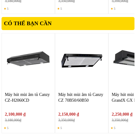
3,180,000₫
3,350,000₫
5,390,000₫
chế dầu mỡ b
ám lên t
ư
ờng
, g
iữ kh
ông khí thông thoáng h
ơn
★
5
★
5
★
5
Đ
ây là y
ếu tố quan trọng với những c
ăn b
ếp k
ín ho
ặc kh
ông
gian ít c
ửa sổ.
CÓ THỂ BẠN CẦN
Máy hút mùi âm tủ Canzy
Máy hút mùi âm tủ Canzy
Máy hút mùi 
CZ-H2060CD
CZ 70B50/60B50
GrandX GX 
2,100,000 ₫
2,150,000 ₫
2,250,000 ₫
3,180,000₫
3,350,000₫
3,350,000₫
★
5
★
5
★
5