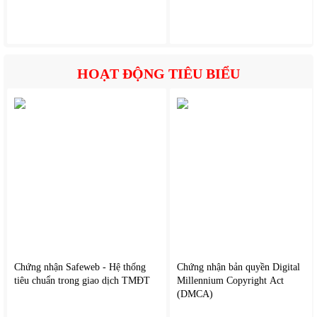
HOẠT ĐỘNG TIÊU BIỂU
2. Tính năng nổi bật của
Fujihome Eco-Lite DH06LITE
Hút ẩm hiệu quả, ổn định trong không gian nhỏ
Thiết kế nhỏ gọn, dễ di chuyển
Hoạt động êm ái, phù hợp phòng ngủ
Chứng nhận Safeweb - Hệ thống
Chứng nhận bản quyền Digital
Tiết kiệm điện năng tối đa
tiêu chuẩn trong giao dịch TMĐT
Millennium Copyright Act
Bình chứa nước dễ tháo lắp, vệ sinh
(DMCA)
Tự động ngắt khi bình nước đầy