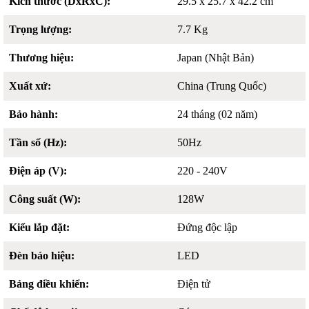
Kích thước (DxRxC):
29.5 x 25.7 x 42.2 cm
Trọng lượng:
7.7 Kg
Thương hiệu:
Japan (Nhật Bản)
Xuất xứ:
China (Trung Quốc)
Bảo hành:
24 tháng (02 năm)
Tần số (Hz):
50Hz
Điện áp (V):
220 - 240V
Công suất (W):
128W
Kiểu lắp đặt:
Đứng độc lập
Đèn báo hiệu:
LED
Bảng điều khiển:
Điện tử