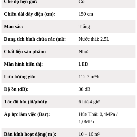
Chế độ hẹn giờ:
Có
Chiều dài dây diện (cm):
150 cm
Màu sắc:
Trắng
Dung tích bình chứa rác (ml):
Nước thải: 2.5L
Chất liệu sản phẩm:
Nhựa
Màn hình hiển thị:
LED
Lưu lượng gió:
112.7 m³/h
Độ ồn (dB):
38 dB
Tốc độ hút (lít/phút):
6 lít/24 giờ
Áp lực làm việc (Bar):
Hút/ Thải: 0,4MPa /
1,0MPa
Bán kính hoạt động( m ):
10 – 16 m²