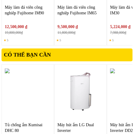
Máy làm đá viên công
Máy làm đá viên công
Máy làm đá v
nghiệp Fujihome IM90
nghiệp Fujihome IM65
IM30
12,500,000 ₫
9,500,000 ₫
5,224,000 ₫
19,800,000₫
11,800,000₫
7,988,000₫
★
5
★
5
★
5
CÓ THỂ BẠN CẦN
Tủ chống ẩm Kumisai
Máy hút ẩm LG Dual
Máy hút ẩm 
DHC 80
Inverter
Inverter D