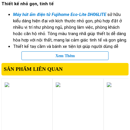
Thiết kế nhỏ gọn, tinh tế
Máy hút ẩm điện tử Fujihome Eco-Lite DH06LITE
sở hữu
kiểu dáng hiện đại với kích thước nhỏ gọn, phù hợp đặt ở
nhiều vị trí như phòng ngủ, phòng làm việc, phòng khách
hoặc căn hộ nhỏ. Tông màu trang nhã giúp thiết bị dễ dàng
hòa hợp với nội thất, mang lại cảm giác tinh tế và gọn gàng.
Thiết kế tay cầm và bánh xe tiện lợi giúp người dùng dễ
dàng di chuyển giữa các phòng mà không tốn nhiều công
Xem Thêm
sức.
SẢN PHẨM LIÊN QUAN
Công suất hút ẩm phù hợp cho không gian nhỏ
Máy được thiết kế với công suất hút ẩm vừa phải 6 lít/24 giờ, lý
tưởng cho diện tích từ 10–16m². Đây là lựa chọn hoàn hảo cho:
Phòng ngủ
Phòng làm việc cá nhân
Phòng trẻ em
Không gian kín nhỏ
Nhờ khả năng duy trì độ ẩm ổn định ở mức lý tưởng (khoảng 50–
60%), máy giúp không gian luôn khô ráo, dễ chịu.