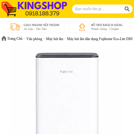
GIAO NHANH NỘI THÀNH
HỖ TRỢ KHÁCH HÀNG
An toàn - Tận Tâm
Nhanh chóng - Chu₫áo
Trang Chủ
Văn phòng
Máy hút ẩm
Máy hút ẩm dân dụng Fujihome Eco-Lite DH0