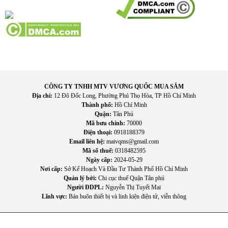
Thiết bị điện tử (ẩm mạch, chập cháy)
Giấy tờ, sách vở (ẩm mốc)
Sử dụng
máy hút ẩm
này giúp kéo dài tuổi thọ cho các vật dụng
trong gia đình.
Tăng sự thoải mái trong sinh hoạt
Không khí khô ráo giúp:
CÔNG TY TNHH MTV VƯƠNG QUỐC MUA SẮM
Địa chỉ:
12 Đô Đốc Long, Phường Phú Thọ Hòa, TP Hồ Chí Minh
Giảm cảm giác bí bách, khó chịu
Thành phố:
Hồ Chí Minh
Ngủ ngon hơn
Quận:
Tân Phú
Tăng hiệu quả làm việc, học tập
Mã bưu chính:
70000
Điện thoại:
0918188379
Email liên hệ:
maivqms@gmail.com
Mã số thuế:
0318482595
Ngày cấp:
2024-05-29
Nơi cấp:
Sở Kế Hoạch Và Đầu Tư Thành Phố Hồ Chí Minh
Quản lý bởi:
Chi cục thuế Quận Tân phú
Người ĐDPL:
Nguyễn Thị Tuyết Mai
Lĩnh vực:
Bán buôn thiết bị và linh kiện điện tử, viễn thông