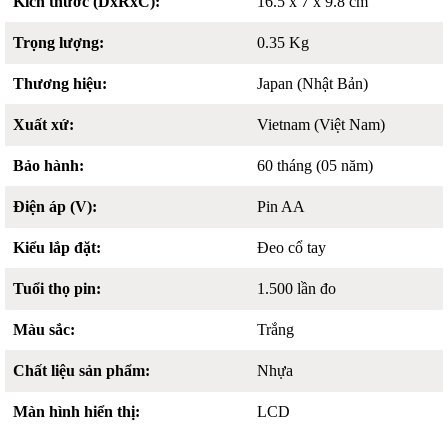
Kích thước (DxRxC):
16.5 x 7 x 9.8 cm
Trọng lượng:
0.35 Kg
Thương hiệu:
Japan (Nhật Bản)
Xuất xứ:
Vietnam (Việt Nam)
Bảo hành:
60 tháng (05 năm)
Điện áp (V):
Pin AA
Kiểu lắp đặt:
Đeo cổ tay
Tuổi thọ pin:
1.500 lần đo
Màu sắc:
Trắng
Chất liệu sản phẩm:
Nhựa
Màn hình hiển thị:
LCD