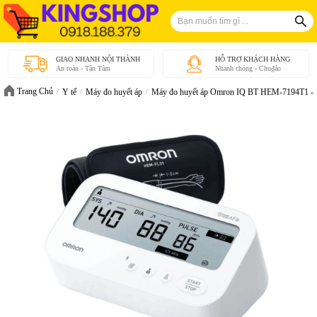
GIAO NHANH NỘI THÀNH
HỖ TRỢ KHÁCH HÀNG
An toàn - Tận Tâm
Nhanh chóng - Chu₫áo
Trang Chủ
Y tế
Máy đo huyết áp
Máy đo huyết áp Omron IQ BT HEM-7194T1 - 