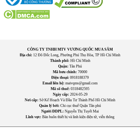
CÔNG TY TNHH MTV VƯƠNG QUỐC MUA SẮM
Địa chỉ:
12 Đô Đốc Long, Phường Phú Thọ Hòa, TP Hồ Chí Minh
Thành phố:
Hồ Chí Minh
Quận:
Tân Phú
Mã bưu chính:
70000
Điện thoại:
0918188379
IV. Hướng dẫn sử dụng hiệu quả
Email liên hệ:
maivqms@gmail.com
Mã số thuế:
0318482595
Ngày cấp:
2024-05-29
1. Cách đo đúng chuẩn
Nơi cấp:
Sở Kế Hoạch Và Đầu Tư Thành Phố Hồ Chí Minh
Quản lý bởi:
Chi cục thuế Quận Tân phú
Ngồi nghỉ 5–10 phút trước khi đo
Người ĐDPL:
Nguyễn Thị Tuyết Mai
Đeo vòng bít ngang tim
Lĩnh vực:
Bán buôn thiết bị và linh kiện điện tử, viễn thông
Giữ tư thế ổn định, không nói chuyện
Nhấn nút và chờ kết quả
2. Lưu ý quan trọng