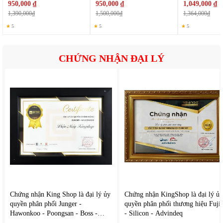
950,000 ₫
950,000 ₫
1,049,000 ₫
2. Kết nối Bluetooth thông minh
1,390,000₫
1,500,000₫
1,364,000₫
★
5
★
5
★
5
Điểm nổi bật của phiên bản IQ BT là khả năng kết nối với điện
thoại qua Bluetooth lưu trữ lịch sử đo, theo dõi biến động huyết
CHỨNG NHẬN ĐẠI LÝ
áp, dễ dàng chia sẻ dữ liệu với bác sĩ. Tính năng này giúp người
dùng quản lý sức khỏe một cách khoa học hơn.
Chứng nhận King Shop là đại lý ủy
Chứng nhận KingShop là đại lý ủy
quyền phân phối Junger -
quyền phân phối thương hiệu Fuji
Hawonkoo - Poongsan - Boss -
- Silicon - Advindeq
Caoza