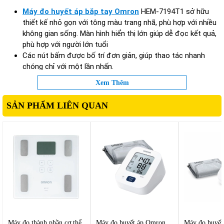
Máy đo huyết áp bắp tay Omron
HEM-7194T1 sở hữu
thiết kế nhỏ gọn với tông màu trang nhã, phù hợp với nhiều
không gian sống. Màn hình hiển thị lớn giúp dễ đọc kết quả,
phù hợp với người lớn tuổi
Các nút bấm được bố trí đơn giản, giúp thao tác nhanh
chóng chỉ với một lần nhấn.
Xem Thêm
2. Vòng bít ôm tay chắc chắn
Máy đi kèm vòng bít mềm, dễ quấn và phù hợp với nhiều kích
SẢN PHẨM LIÊN QUAN
thước cánh tay. Thiết kế nhằm tăng độ chính xác khi đo,
tạo cảm giác thoải mái, hạn chế sai số do quấn sai
Máy đo thành phần cơ thể
Máy đo huyết áp Omron
Máy đo huyết