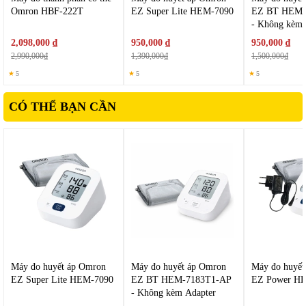
Omron HBF-222T
EZ Super Lite HEM-7090
EZ BT HEM-
- Không kèm 
2,098,000 ₫
950,000 ₫
950,000 ₫
2,990,000₫
1,390,000₫
1,500,000₫
★
5
★
5
★
5
CÓ THỂ BẠN CẦN
II. Tính năng nổi bật của
Omron HEM-7194T1
1. Công nghệ đo IntelliSense thông minh
Máy sử dụng công nghệ đo IntelliSense, đây là công nghệ đo độc
quyền của Omron, được tích hợp trên nhiều thiết bị như Omron IQ
BT HEM-7194T1. Công nghệ này giúp tự động điều chỉnh áp suất
Máy đo huyết áp Omron
Máy đo huyết áp Omron
Máy đo huyết
vòng bít trong quá trình đo, mang lại kết quả chính xác và dễ chịu
EZ Super Lite HEM-7090
EZ BT HEM-7183T1-AP
EZ Power H
- Không kèm Adapter
hơn cho người dùng.