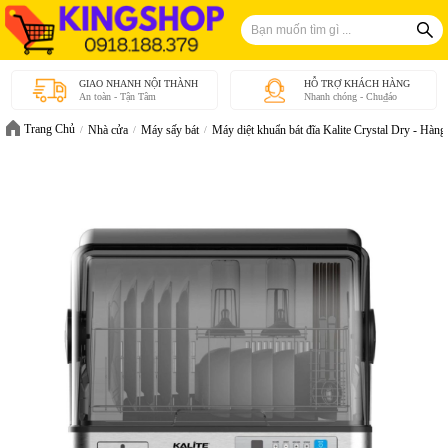
GIAO NHANH NỘI THÀNH
HỖ TRỢ KHÁCH HÀNG
An toàn - Tận Tâm
Nhanh chóng - Chu₫áo
Trang Chủ
Nhà cửa
Máy sấy bát
Máy diệt khuẩn bát đĩa Kalite Crystal Dry - Hàng