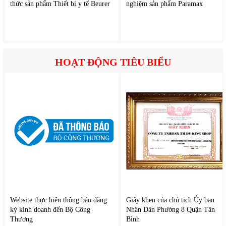
thức sản phẩm Thiết bị y tế Beurer
nghiệm sản phẩm Paramax
HOẠT ĐỘNG TIÊU BIỂU
Thiết kế cửa k
ính hi
ện
đ
ại
:
Cửa k
ính trong su
ốt tạo
đi
ểm
Website thực hiện thông báo đăng
Giấy khen của chủ tịch Ủy ban
ký kinh doanh đến Bộ Công
Nhân Dân Phường 8 Quận Tân
nhấn thẩm mỹ cho kh
ông gian b
ếp
đ
ồng thời gi
úp ng
ư
ời
Thương
Bình
d
ùng d
ễ d
àng theo dõi quá trình ho
ạt
đ
ộng.