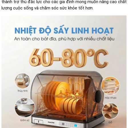
th
ành tr
ợ thủ
đ
ắc lực cho c
ác gia
đ
ình mong mu
ốn n
âng cao ch
ất
l
ư
ợng cuộc sống v
à ch
ăm s
óc s
ức khỏe tốt h
ơn.