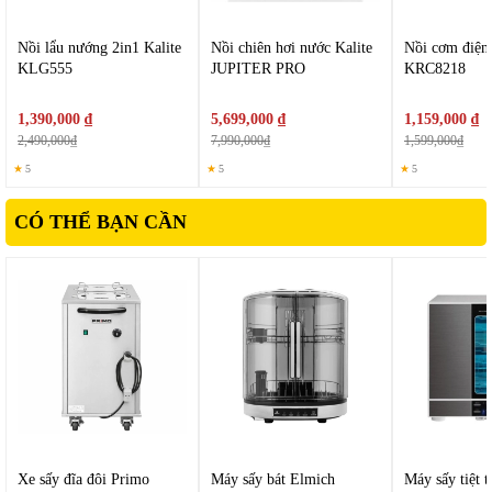
ng
ư
ời d
ùng d
ễ d
àng l
ựa chọn chế
đ
ộ hoạt
đ
ộng ph
ù h
ợp với
nhu cầu sử dụng hằng ng
ày.
Nồi lẩu nướng 2in1 Kalite
Nồi chiên hơi nước Kalite
Nồi cơm điện 
KLG555
JUPITER PRO
KRC8218
1,390,000 ₫
5,699,000 ₫
1,159,000 ₫
2,490,000₫
7,990,000₫
1,599,000₫
★
5
★
5
★
5
CÓ THỂ BẠN CẦN
Xe sấy đĩa đôi Primo
Máy sấy bát Elmich
Máy sấy tiệt t