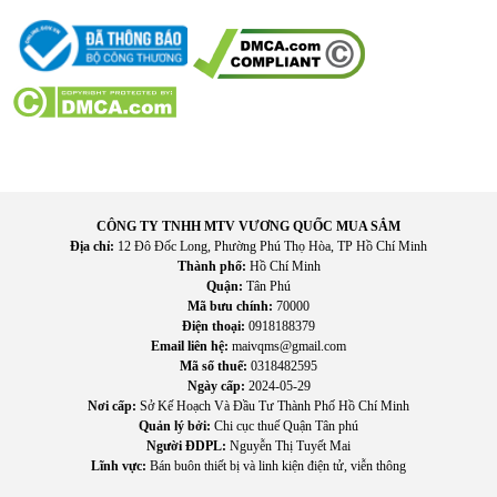
lu
ôn trong tr
ạng th
ái khô ráo, h
ạn chế m
ùi khó ch
ịu do h
ơi
ẩm g
ây ra.
CÔNG TY TNHH MTV VƯƠNG QUỐC MUA SẮM
Địa chỉ:
12 Đô Đốc Long, Phường Phú Thọ Hòa, TP Hồ Chí Minh
Thành phố:
Hồ Chí Minh
Quận:
Tân Phú
Mã bưu chính:
70000
Điện thoại:
0918188379
Email liên hệ:
maivqms@gmail.com
Mã số thuế:
0318482595
Ngày cấp:
2024-05-29
Nơi cấp:
Sở Kế Hoạch Và Đầu Tư Thành Phố Hồ Chí Minh
Quản lý bởi:
Chi cục thuế Quận Tân phú
Người ĐDPL:
Nguyễn Thị Tuyết Mai
Lĩnh vực:
Bán buôn thiết bị và linh kiện điện tử, viễn thông