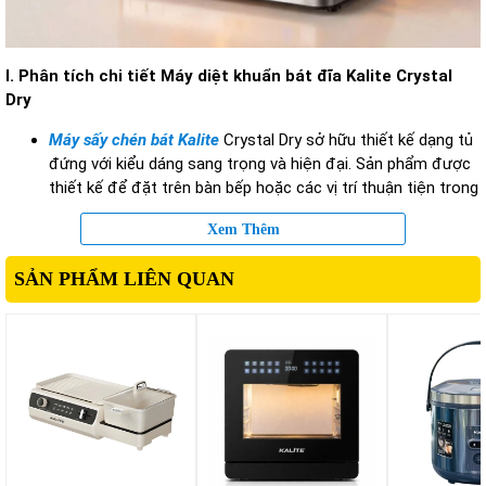
I.
Ph
ân tích chi ti
ết M
áy di
ệt khuẩn b
át
đĩa Kalite Crystal
Dry
Máy sấy chén bát Kalite
Crystal Dry s
ở hữu thiết kế dạng tủ
đ
ứng với kiểu d
áng sang tr
ọng v
à hi
ện
đ
ại. Sản phẩm
đư
ợc
thiết kế
đ
ể
đ
ặt tr
ên bàn b
ếp hoặc c
ác v
ị tr
í thu
ận tiện trong
khu vực nấu
ăn m
à không chi
ếm qu
á nhi
ều diện t
ích.
Xem Thêm
Khoang ch
ứa b
ên trong
đư
ợc bố tr
í khoa h
ọc, cho ph
ép s
ắp
xếp nhiều loại vật dụng kh
ác nhau nh
ư ch
én,
đĩa, ly, c
ốc, dao
SẢN PHẨM LIÊN QUAN
k
éo ho
ặc
đ
ồ d
ùng
ăn d
ặm của trẻ nhỏ. Thiết kế cửa k
ính
trong su
ốt gi
úp ng
ư
ời d
ùng d
ễ d
àng quan sát bên trong mà
không c
ần mở cửa tủ.
Đi
ểm nổi bật của Kalite Crystal Dry nằm ở khả n
ăng k
ết hợp
nhiều chức n
ăng trong c
ùng m
ột thiết bị. Thay v
ì ch
ỉ
đơn
thu
ần l
à t
ủ
đ
ựng b
át
đĩa, s
ản phẩm c
òn h
ỗ trợ sấy kh
ô, kh
ử
khuẩn v
à b
ảo quản trong m
ôi tr
ư
ờng sạch sẽ.
Đi
ều n
ày giúp
gi
ảm
đ
áng k
ể nguy c
ơ t
ái nhi
ễm khuẩn sau khi rửa.
Hệ thống
đi
ều khiển
đi
ện tử
đư
ợc thiết kế trực quan, gi
úp