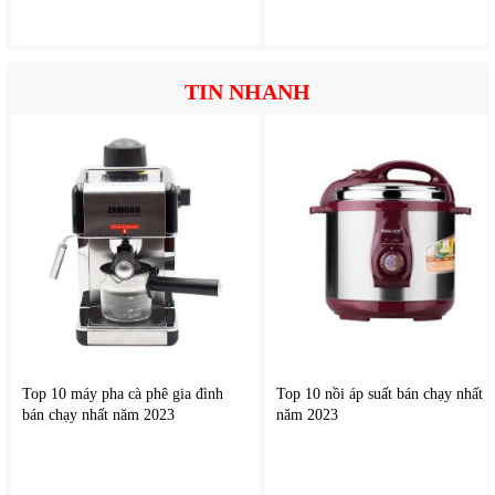
Đi
ều khiển
nút b
ấ
m
tiện lợi
:
Bảng
đi
ều khiển hiện
đ
ại với c
ác
phím ch
ức n
ăng tr
ực quan gi
úp thao tác
đơn gi
ản v
à nhanh
chóng
Ho
ạt
đ
ộng
êm ái: Thi
ết bị vận h
ành
ổn
đ
ịnh với
đ
ộ ồn thấp,
TIN NHANH
kh
ông gây
ảnh h
ư
ởng
đ
ến sinh hoạt của gia
đ
ình.
Top 10 máy pha cà phê gia đình
Top 10 nồi áp suất bán chạy nhất
bán chạy nhất năm 2023
năm 2023