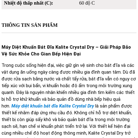
Nhiệt độ thấp nhất (C):
60 độ C
THÔNG TIN SẢN PHẨM
Máy Di
ệt
K
huẩn
Bát
Đĩa Kalite Crystal Dry
– Gi
ải
P
h
áp B
ảo
V
ệ
S
ức
K
hỏe
C
ho
Gi
an
B
ếp
H
iện
Đ
ại
Trong cu
ộc sống hiện
đ
ại, việc giữ g
ìn v
ệ sinh cho b
át
đĩa v
à các
v
ật dụng
ăn u
ống ng
ày càng
đư
ợc nhiều gia
đ
ình quan tâm. Dù
đ
ã
đư
ợc rửa sạch bằng n
ư
ớc v
à ch
ất tẩy rửa, b
át
đĩa v
ẫn c
ó nguy c
ơ
ti
ếp x
úc v
ới bụi bẩn, vi khuẩn hoặc
đ
ộ ẩm trong m
ôi tr
ư
ờng xung
quanh.
Đ
ây là nguyên nhân khi
ến nhiều gia
đ
ình tìm ki
ếm c
ác thi
ết
bị hỗ trợ khử khuẩn v
à b
ảo quản
đ
ồ d
ùng nhà b
ếp hiệu quả
h
ơn.
M
áy di
ệt khuẩn b
át
đĩa Kalite Crystal Dry
l
à s
ản phẩm
đư
ợc
thiết kế nhằm
đ
áp
ứng nhu cầu
đ
ó. Không ch
ỉ hỗ trợ diệt khuẩn,
thiết bị c
òn giúp s
ấy kh
ô và b
ảo quản b
át
đĩa trong m
ôi tr
ư
ờng
sạch sẽ, hạn chế vi khuẩn ph
át tri
ển trở lại. Với thiết kế hiện
đ
ại
c
ùng nhi
ều chế
đ
ộ hoạt
đ
ộng th
ông minh, Kalite Crystal Dry tr
ở