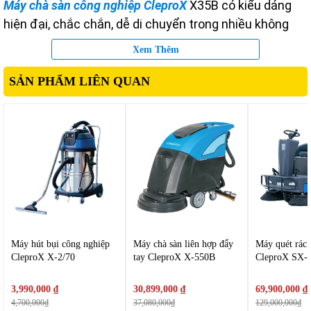
Máy chà sàn công nghiệp CleproX
X35B có kiểu dáng
hiện đại, chắc chắn, dễ di chuyển trong nhiều không
gian khác nhau, kể cả hành lang hoặc khu vực hẹp.
Xem Thêm
Vỏ máy được làm từ nhựa ABS siêu bền, chống va đập
SẢN PHẨM LIÊN QUAN
và chống ăn mòn, đảm bảo độ bền lâu dài dù làm việc
trong môi trường ẩm ướt.
Tay cầm điều khiển được thiết kế công thái học
(ergonomic), dễ thao tác, giúp người vận hành không bị
mỏi khi sử dụng lâu. Bánh xe lớn, di chuyển êm ái,
không gây trầy xước mặt sàn.
Máy hút bụi công nghiệp
Máy chà sàn liên hợp đẩy
Máy quét rác 
CleproX X-2/70
tay CleproX X-550B
CleproX SX-
3,990,000 ₫
30,899,000 ₫
69,900,000 ₫
4,700,000₫
37,080,000₫
129,000,000₫