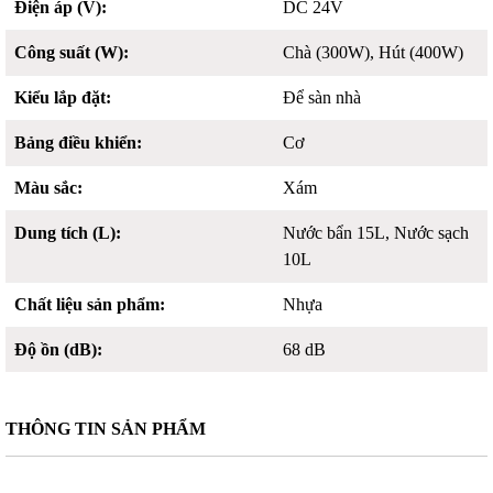
Điện áp (V):
DC 24V
Công suất (W):
Chà (300W), Hút (400W)
Kiểu lắp đặt:
Để sàn nhà
Bảng điều khiển:
Cơ
Màu sắc:
Xám
Dung tích (L):
Nước bẩn 15L, Nước sạch
10L
Chất liệu sản phẩm:
Nhựa
Độ ồn (dB):
68 dB
THÔNG TIN SẢN PHẨM