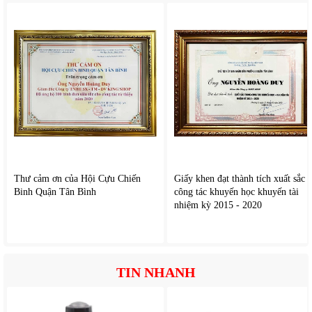
4. Hệ thống bình chứa thông minh
Máy chà sàn liên hợp X35B
có 2 bình chứa riêng biệt:
Bình nước sạch: dung tích 10 lít, cung cấp đủ nước
cho chu kỳ làm sạch dài. Bình nước bẩn: dung tích 15
lít, được thiết kế kín, giúp ngăn tràn và dễ tháo rửa.
Cả hai bình đều được làm từ nhựa cao cấp, có vạch
chia mực rõ ràng, thuận tiện kiểm tra dung lượng.
Thư cảm ơn của Hội Cựu Chiến
Giấy khen đạt thành tích xuất sắc
5. Nguồn điện và thời lượng hoạt động
Binh Quận Tân Bình
công tác khuyến học khuyến tài
nhiệm kỳ 2015 - 2020
Máy sử dụng ắc quy sạc dung lượng cao, cho phép
hoạt động liên tục 3 - 4 giờ chỉ với một lần sạc. Việc
không cần dây điện kéo dài giúp máy di chuyển linh
TIN NHANH
hoạt và an toàn hơn trong khu vực rộng.