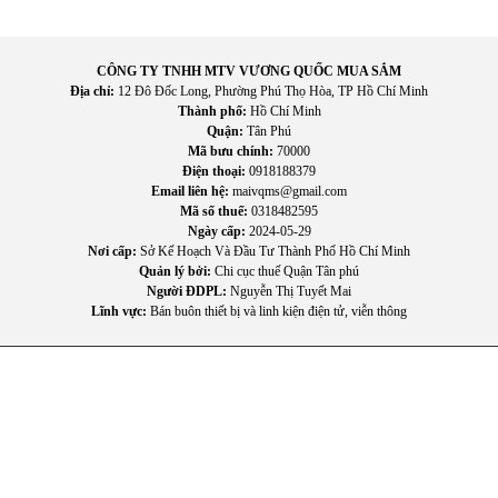
CÔNG TY TNHH MTV VƯƠNG QUỐC MUA SẮM
Địa chỉ:
12 Đô Đốc Long, Phường Phú Thọ Hòa, TP Hồ Chí Minh
Thành phố:
Hồ Chí Minh
Quận:
Tân Phú
Mã bưu chính:
70000
Điện thoại:
0918188379
Email liên hệ:
maivqms@gmail.com
Mã số thuế:
0318482595
Ngày cấp:
2024-05-29
Nơi cấp:
Sở Kế Hoạch Và Đầu Tư Thành Phố Hồ Chí Minh
Quản lý bởi:
Chi cục thuế Quận Tân phú
Người ĐDPL:
Nguyễn Thị Tuyết Mai
Lĩnh vực:
Bán buôn thiết bị và linh kiện điện tử, viễn thông
III. Lợi ích thực tế khi sử dụng CleproX X35B
Tiết kiệm nhân công và thời gian: Một người có thể
vận hành máy để làm sạch hàng nghìn mét vuông sàn
chỉ trong thời gian ngắn.