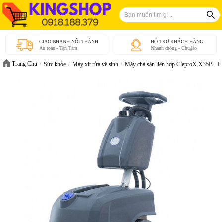
GIAO NHANH NỘI THÀNH
HỖ TRỢ KHÁCH HÀNG
An toàn - Tận Tâm
Nhanh chóng - Chu₫áo
Trang Chủ
Sức khỏe
Máy xịt rửa vệ sinh
Máy chà sàn liên hợp CleproX X35B - H