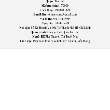
Quận:
Tân Phú
Mã bưu chính:
70000
Điện thoại:
0918188379
Email liên hệ:
maivqms@gmail.com
Mã số thuế:
0318482595
Ngày cấp:
2024-05-29
Nơi cấp:
Sở Kế Hoạch Và Đầu Tư Thành Phố Hồ Chí Minh
Quản lý bởi:
Chi cục thuế Quận Tân phú
Người ĐDPL:
Nguyễn Thị Tuyết Mai
Lĩnh vực:
Bán buôn thiết bị và linh kiện điện tử, viễn thông
IV. Hướng dẫn sử dụng và bảo quản
1. Hướng dẫn sử dụng
Lắp đúng chiều nước vào và ra
Đặt máy tại vị trí khô ráo
Kiểm tra nguồn điện ổn định
Không để máy chạy khi không có nước
2. Hướng dẫn bảo quản
Nên kiểm tra và vệ sinh đầu bơm thường xuyên để hạn chế
cặn bẩn.
Tránh để máy ngoài trời