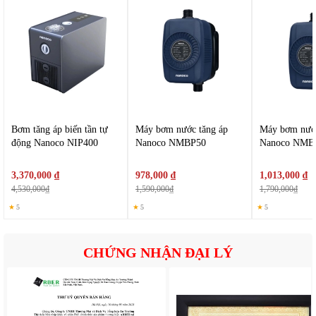
tăng độ mạnh nước tại vòi rửa
Mức công suất hợp lý giúp máy duy trì hiệu quả hoạt động
mà vẫn tiết kiệm điện năng trong quá trình sử dụng lâu dài.
Bơm tăng áp biến tần tự
Máy bơm nước tăng áp
Máy bơm nước
động Nanoco NIP400
Nanoco NMBP50
Nanoco NMB
3,370,000 ₫
978,000 ₫
1,013,000 ₫
4,530,000₫
1,590,000₫
1,790,000₫
★
5
★
5
★
5
CHỨNG NHẬN ĐẠI LÝ