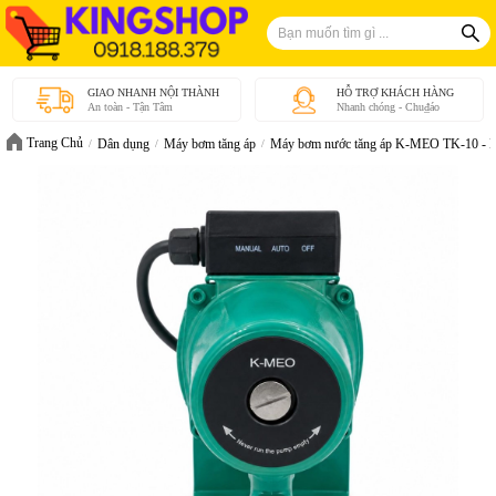
GIAO NHANH NỘI THÀNH
HỖ TRỢ KHÁCH HÀNG
An toàn - Tận Tâm
Nhanh chóng - Chu₫áo
Trang Chủ
Dân dụng
Máy bơm tăng áp
Máy bơm nước tăng áp K-MEO TK-10 - H