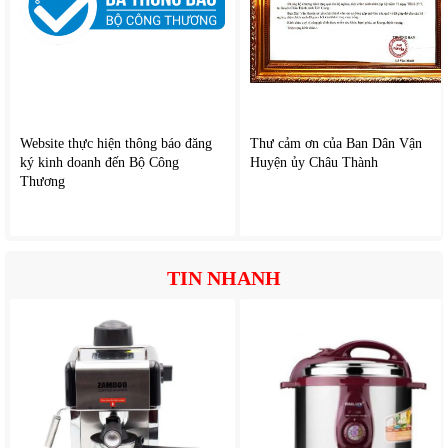
Tiết kiệm điện năng
, m
ức tiêu thụ điện thấp giúp người
dùng yên tâm sử dụng hằng ngày mà không quá lo chi phí
điện.
Thiết kế nhỏ gọn dễ lắp đặt
,
máy phù hợp với nhiều không
gian khác nhau kể cả khu vực có diện tích hạn chế.
Vận hành tương đối êm ái
, t
hiết bị hoạt động ổn định và
hạn chế tiếng ồn trong quá trình sử dụng.
Website thực hiện thông báo đăng
Thư cảm ơn của Ban Dân Vận
Hỗ trợ nhiều thiết bị sinh hoạt
, c
ó thể sử dụng cho vòi sen,
ký kinh doanh đến Bộ Công
Huyện ủy Châu Thành
máy giặt, bình nóng lạnh hoặc hệ thống cấp nước gia đình.
Thương
Dễ sử dụng và bảo trì
, c
tạo đơn giản giúp việc kiểm tra và
vệ sinh máy trở nên thuận tiện hơn.
TIN NHANH