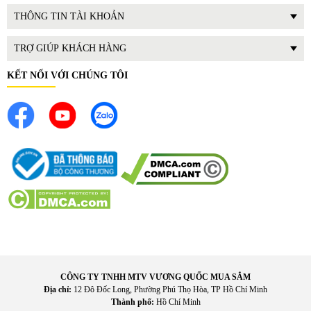
Tiết kiệm thời gian sử dụng nước
:
Dòng nước mạnh và đều
THÔNG TIN TÀI KHOẢN
hơn giúp các thiết bị như máy giặt hoạt động hiệu quả hơn.
Phù hợp với nhà cao tầng: Đối với khu vực tầng cao hoặc
TRỢ GIÚP KHÁCH HÀNG
nơi nguồn nước yếu, máy giúp cải thiện khả năng cấp nước
đáng kể.
KẾT NỐI VỚI CHÚNG TÔI
Giảm thao tác thủ công
:
Nhờ cơ chế hoạt động tự động,
người dùng không cần bật tắt máy thường xuyên.
CÔNG TY TNHH MTV VƯƠNG QUỐC MUA SẮM
Địa chỉ:
12 Đô Đốc Long, Phường Phú Thọ Hòa, TP Hồ Chí Minh
Thành phố:
Hồ Chí Minh