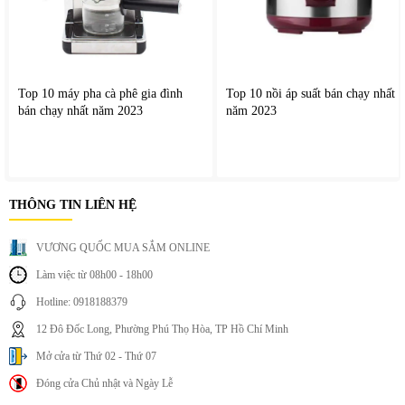
Top 10 máy pha cà phê gia đình
Top 10 nồi áp suất bán chạy nhất
bán chạy nhất năm 2023
năm 2023
THÔNG TIN LIÊN HỆ
III. Lợi ích thực tế khi sử dụng
Máy bơm tăng áp gia đình
K-
VƯƠNG QUỐC MUA SẮM ONLINE
MEO TK-10
Làm việc từ 08h00 - 18h00
Nâng cao chất lượng sinh hoạt
:
Áp lực nước mạnh hơn giúp
Hotline: 0918188379
việc tắm giặt và sử dụng nước trở nên thoải mái hơn mỗi
ngày.
12 Đô Đốc Long, Phường Phú Thọ Hòa, TP Hồ Chí Minh
Hạn chế tình trạng nước chảy yếu
:
Thiết bị hỗ trợ ổn định
Mở cửa từ Thứ 02 - Thứ 07
lưu lượng nước tại các khu vực thường xuyên gặp tình trạng
Đóng cửa Chủ nhật và Ngày Lễ
áp lực yếu.