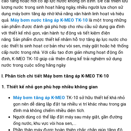
cao tầng hoặc nơi có áp lực nước không ổn định. Để cải thiện lưu
lượng nước trong sinh hoạt hằng ngày, nhiều người lựa chọn sử
dụng máy bơm tăng áp nhờ khả năng vận hành linh hoạt và hiệu
quả.
Máy bơm nước tăng áp K-MEO TK-10
là một trong những
sản phẩm được đánh giá phù hợp cho nhu cầu sử dụng gia đình
với thiết kế nhỏ gọn, vận hành tự động và tiết kiệm điện
năng.
Sản phẩm được thiết kế nhằm hỗ trợ tăng áp lực nước cho
các thiết bị sinh hoạt cơ bản như vòi sen, máy giặt hoặc hệ thống
cấp nước trong nhà. Với cấu tạo đơn giản nhưng hoạt động ổn
định, K-MEO TK-10 giúp cải thiện đáng kể trải nghiệm sử dụng
nước trong cuộc sống hằng ngày.
I. Phân tích chi tiết Máy bơm tăng áp K-MEO TK-10
1. Thiết kế nhỏ gọn phù hợp nhiều không gian
Máy bơm tăng áp K-MEO
TK-10 sở hữu thiết kế khá nhỏ
gọn nên dễ dàng lắp đặt tại nhiều vị trí khác nhau trong gia
đình mà không chiếm nhiều diện tích.
Người dùng có thể lắp đặt máy sau máy giặt, gần đường
ống nước, khu vực vòi hoa sen,....
Phần thân máy được hoàn thiện chắc chắn giúp tăng độ