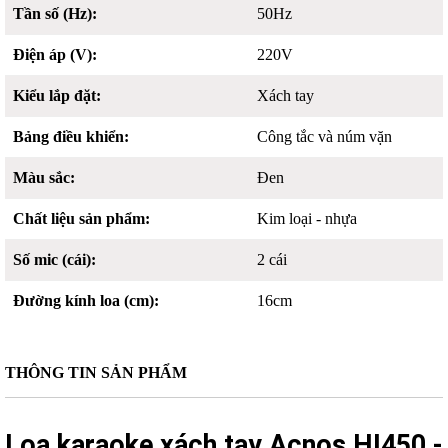
Tần số (Hz):
50Hz
Điện áp (V):
220V
Kiểu lắp đặt:
Xách tay
Bảng điều khiển:
Công tắc và núm vặn
Màu sắc:
Đen
Chất liệu sản phẩm:
Kim loại - nhựa
Số mic (cái):
2 cái
Đường kính loa (cm):
16cm
THÔNG TIN SẢN PHẨM
Loa karaoke xách tay Acnos HI450 -