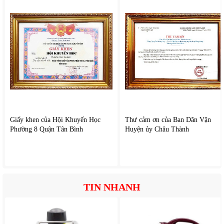
chi phí hợp lý.
Ca hát dễ dàng: micro không dây chất lượng, kho nhạc
đa dạng.
Đa năng: vừa là loa nghe nhạc, vừa là dàn karaoke di
động.
Độ bền cao: thiết kế chắc chắn, pin khỏe, phục vụ lâu
Giấy khen của Hội Khuyến Học
Thư cảm ơn của Ban Dân Vận
dài.
Phường 8 Quận Tân Bình
Huyện ủy Châu Thành
IV. Hướng dẫn sử dụng và bảo quản
1. Sử dụng loa đúng cách
TIN NHANH
Sạc đầy pin trước khi dùng lần đầu.