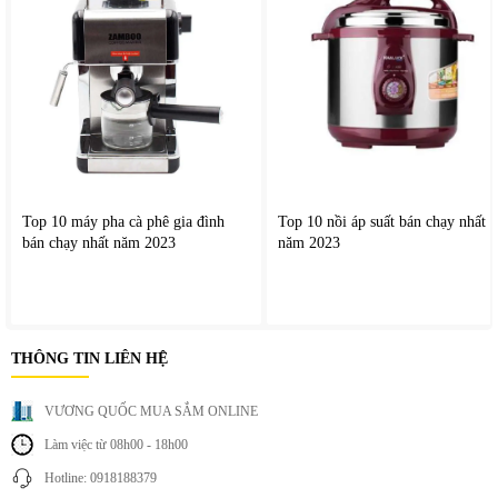
Kết nối loa qua Bluetooth, USB hoặc cáp HDMI/Optical.
Điều chỉnh âm lượng, bass, treble và echo theo nhu
cầu.
Dùng micro không dây ở khoảng cách vừa phải để
tránh hú rít.
Top 10 máy pha cà phê gia đình
Top 10 nồi áp suất bán chạy nhất
bán chạy nhất năm 2023
năm 2023
2. Vệ sinh và bảo quản
Tránh để loa ở nơi ẩm ướt hoặc ánh nắng trực tiếp.
THÔNG TIN LIÊN HỆ
Lau chùi bằng khăn mềm, không dùng hóa chất mạnh.
VƯƠNG QUỐC MUA SẮM ONLINE
Khi không sử dụng trong thời gian dài, nên sạc pin định
Làm việc từ 08h00 - 18h00
kỳ để duy trì tuổi thọ.
Hotline: 0918188379