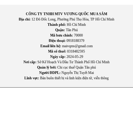
1.
Acnos HI450
có phù hợp để dùng ngoài trời không?
CÔNG TY TNHH MTV VƯƠNG QUỐC MUA SẮM
Địa chỉ:
12 Đô Đốc Long, Phường Phú Thọ Hòa, TP Hồ Chí Minh
Thành phố:
Hồ Chí Minh
Có. Thiết kế xách tay, pin bền, công suất mạnh mẽ, rất
Quận:
Tân Phú
thích hợp cho dã ngoại, picnic.
Mã bưu chính:
70000
Điện thoại:
0918188379
Email liên hệ:
maivqms@gmail.com
2. Pin loa dùng được bao lâu?
Mã số thuế:
0318482595
Ngày cấp:
2024-05-29
Nơi cấp:
Sở Kế Hoạch Và Đầu Tư Thành Phố Hồ Chí Minh
Pin hoạt động liên tục khoảng 6 - 8 giờ, tùy mức âm
Quản lý bởi:
Chi cục thuế Quận Tân phú
lượng.
Người ĐDPL:
Nguyễn Thị Tuyết Mai
Lĩnh vực:
Bán buôn thiết bị và linh kiện điện tử, viễn thông
3. Loa có đi kèm micro không?
Có, sản phẩm tặng kèm 2 micro không dây cao cấp.
4. Loa có thể kết nối với tivi không?
Hoàn toàn được, thông qua cổng HDMI hoặc Optical.