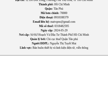
Địa chỉ:
12 Đô Đốc Long, Phường Phú Thọ Hòa, TP Hồ Chí Minh
Thành phố:
Hồ Chí Minh
3. Loa có đi kèm micro không dây không?
Quận:
Tân Phú
Mã bưu chính:
70000
Điện thoại:
0918188379
Có, sản phẩm tặng kèm 2 micro không dây chất lượng
Email liên hệ:
maivqms@gmail.com
cao.
Mã số thuế:
0318482595
Ngày cấp:
2024-05-29
Nơi cấp:
Sở Kế Hoạch Và Đầu Tư Thành Phố Hồ Chí Minh
4. Loa có kết nối được với tivi không?
Quản lý bởi:
Chi cục thuế Quận Tân phú
Người ĐDPL:
Nguyễn Thị Tuyết Mai
Lĩnh vực:
Bán buôn thiết bị và linh kiện điện tử, viễn thông
Có, nhờ cổng HDMI hoặc Optical, bạn có thể kết nối
trực tiếp với tivi.
5. Tôi có thể tải thêm bài hát karaoke vào loa không?
Có, loa hỗ trợ kho nhạc online/offline qua ứng dụng
Acnos Karaoke Cloud.
VII. Kết luận