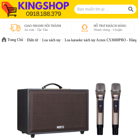
GIAO NHANH NỘI THÀNH
HỖ TRỢ KHÁCH HÀNG
An toàn - Tận Tâm
Nhanh chóng - Chu₫áo
Trang Chủ
Điện tử
Loa xách tay
Loa karaoke xách tay Acnos CS3600PRO - Hàng 