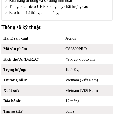
Khả năng di động và sử dụng linh hoạt
Trang bị 2 micro UHF không dây chất lượng cao
Bảo hành 12 tháng chính hãng
Thông số kỹ thuật
Hãng sản xuất
Acnos
Mã sản phẩm
CS3600PRO
Kích thước (DxRxC):
49 x 25 x 33.5 cm
Trọng lượng:
19.5 Kg
Thương hiệu:
Vietnam (Việt Nam)
Xuất xứ:
Vietnam (Việt Nam)
Bảo hành:
12 tháng
Tần số (Hz):
50Hz