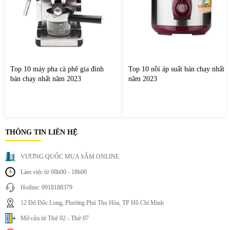
nắng gay gắt.
Vệ sinh bề mặt bằng khăn mềm, không dùng hóa chất
mạnh.
Top 10 máy pha cà phê gia đình
Top 10 nồi áp suất bán chạy nhất
Khi không dùng trong thời gian dài, nên sạc pin khoảng
bán chạy nhất năm 2023
năm 2023
1 lần/tháng để duy trì tuổi thọ.
V. Thông số kỹ thuật (tham khảo)
THÔNG TIN LIÊN HỆ
Model: CS3600PRO
VƯƠNG QUỐC MUA SẮM ONLINE
Loại loa: Loa karaoke xách tay
Làm việc từ 08h00 - 18h00
Micro: 2 micro không dây đi kèm
Hotline: 0918188379
Kết nối: Bluetooth, USB, thẻ nhớ, HDMI, Optical
12 Đô Đốc Long, Phường Phú Thọ Hòa, TP Hồ Chí Minh
Kho nhạc: Ứng dụng Karaoke Cloud, lưu trữ offline
Mở cửa từ Thứ 02 - Thứ 07
và online