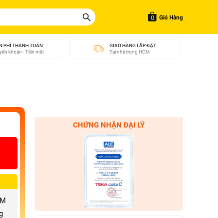
0
Giỏ Hàng
N PHÍ THANH TOÁN
GIAO HÀNG LẮP ĐẶT
ển khoản - Tiền mặt
Tại nhà trong HCM
CHỨNG NHẬN ĐẠI LÝ
CM
g