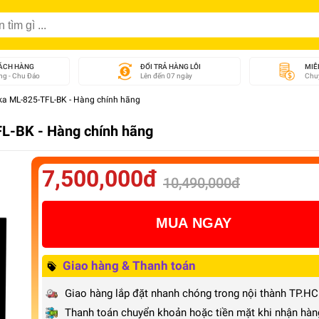
ÁCH HÀNG
ĐỔI TRẢ HÀNG LỖI
MIỄ
g - Chu Đáo
Lên đến 07 ngày
Chuy
eka ML-825-TFL-BK - Hàng chính hãng
FL-BK - Hàng chính hãng
7,500,000đ
10,490,000đ
MUA NGAY
Giao hàng & Thanh toán
Giao hàng lắp đặt nhanh chóng trong nội thành TP.H
Thanh toán chuyển khoản hoặc tiền mặt khi nhận hàn