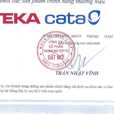
ợp hai chức năng trong một thiết bị:
oài vàng giòn
ể, đặc biệt phù hợp với người bận rộn.