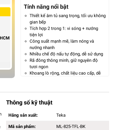
Tính năng nổi bật
Thiết kế âm tủ sang trọng, tối ưu không
gian bếp
Tích hợp 2 trong 1: vi sóng + nướng
tiện lợi
P.HCM
Công suất mạnh mẽ, làm nóng và
nướng nhanh
Nhiều chế độ nấu tự động, dễ sử dụng
Rã đông thông minh, giữ nguyên độ
tươi ngon
Khoang lò rộng, chất liệu cao cấp, dễ
vệ sinh
Bảng điều khiển cảm ứng hiện đại, thao
tác nhanh
An toàn với khóa trẻ em và tự ngắt khi
Thông số kỹ thuật
quá nhiệt
Tiết kiệm điện năng, phù hợp gia đình
Hãng sản xuất:
Teka
h
Hãng sản xuất:
Teka
hiện đại
Mã sản phẩm:
ML-825-TFL-BK
Bảo hành 24 tháng chính hãng
Kích thước (DxRxC):
59.5 x 39.2 x 38.2cm
Mã sản phẩm:
ML-825-TFL-BK
c