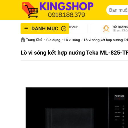
GIAO NHANH NỘI THÀNH
HỖ TRỢ KH
DANH MỤC
An Toàn - Tận Tâm
Nhanh Chón
Trang Chủ
Gia dụng
Lò vi sóng
Lò vi sóng kết hợp nướng T
Lò vi sóng kết hợp nướng Teka ML-825-T