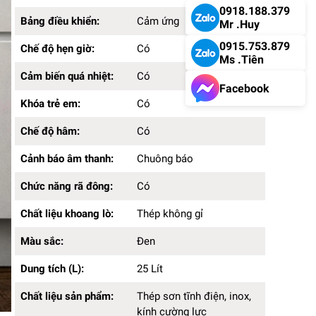
0918.188.379
cường lực
Bảng điều khiển:
Cảm ứng
Mr .Huy
Màn hình hiển thị:
LED
0915.753.879
Chế độ hẹn giờ:
Có
Ms .Tiên
Cảm biến quá nhiệt:
Có
Facebook
Khóa trẻ em:
Có
Chế độ hâm:
Có
Cảnh báo âm thanh:
Chuông báo
Chức năng rã đông:
Có
Chất liệu khoang lò:
Thép không gỉ
Màu sắc:
Đen
Dung tích (L):
25 Lít
Chất liệu sản phẩm:
Thép sơn tĩnh điện, inox,
kính cường lực