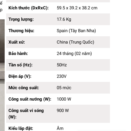
Trọng lượng:
17.6 Kg
hế
Kích thước (DxRxC):
59.5 x 39.2 x 38.2 cm
Thương hiệu:
Spain (Tây Ban Nha)
ếp
Xuất xứ:
China (Trung Quốc)
Trọng lượng:
17.6 Kg
Bảo hành:
24 tháng (02 năm)
Tần số (Hz):
50Hz
Thương hiệu:
Spain (Tây Ban Nha)
Điện áp (V):
230V
Mức công suất:
05 mức
Xuất xứ:
China (Trung Quốc)
Công suất nướng (W):
1000 W
Công suất vi sóng (W):
Bảo hành:
900 W
24 tháng (02 năm)
Kiểu lắp đặt:
Âm
Tần số (Hz):
50Hz
Bảng điều khiển:
Cảm ứng
Chế độ hẹn giờ:
Có
Điện áp (V):
230V
Cảm biến quá nhiệt:
Có
Khóa trẻ em:
Có
Mức công suất:
05 mức
Chế độ hâm:
Có
Cảnh báo âm thanh:
Chuông báo
Công suất nướng (W):
1000 W
Chức năng rã đông:
Có
Công suất vi sóng
900 W
Chất liệu khoang lò:
Thép không gỉ
(W):
Màu sắc:
Đen
Dung tích (L):
25 Lít
Kiểu lắp đặt:
Âm
Chất liệu sản phẩm:
Thép sơn tĩnh điện, inox, kính