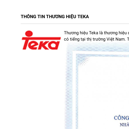
1. Phân tích chi tiết về sản phẩm
Thiết kế âm tủ tinh tế, hiện đại
THÔNG TIN THƯƠNG HIỆU TEKA
Lò vi sóng điện tử Teka ML-825-TFL-BK
được thiết
gọn gàng, đồng bộ. Tông màu đen chủ đạo kết hợp 
Thương hiệu Teka là thương hiệu 
phong cách nội thất khác nhau.
có tiếng tại thị trường Việt Nam
Bảng điều khiển cảm ứng kết hợp màn hình LED hiển
thị rõ ràng, giúp bạn kiểm soát thời gian và chế đ
Khoang lò rộng rãi, chất liệu cao cấp
Khoang
lò vi sóng điện tử
này được thiết kế rộng rã
trong sử dụng chất liệu thép không gỉ chống bám b
Đĩa xoay thủy tinh chịu nhiệt tốt, đảm bảo thực p
Có chân kê bằng inox tiện lợi cho các món nướng.