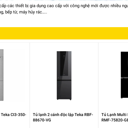
ấp các thiết bị gia dụng cao cấp với công nghệ mới được nhiều ngư
nướng riêng biệt 1000W, đảm bảo hiệu suất tối ưu:
ng, bếp từ, máy hủy rác…..
 trình nấu tự động, giúp người dùng dễ dàng chế biến các món ăn c
 chỉnh nhiệt độ hay thời gian quá nhiều.
n giúp thực phẩm giữ được độ tươi ngon, không bị chín ngoài sống
 Teka CI3-350-
Tủ lạnh 2 cánh độc lập Teka RBF-
Tủ Lạnh Multi 
88670-VG
RMF-75820-G