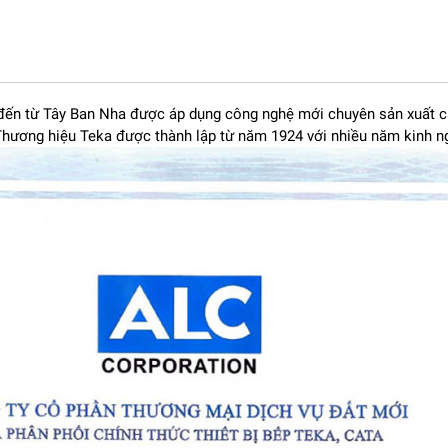
 kế theo dạng lắp âm, giúp tối ưu không gian bếp và mang lại vẻ ng
mặt kính cao cấp tạo nên sự sang trọng, dễ dàng phối hợp với nhi
đến từ Tây Ban Nha được áp dụng công nghệ mới chuyên sản xuất các
. Thương hiệu Teka được thành lập từ năm 1924 với nhiều năm kinh n
 thị giúp thao tác dễ dàng, ngay cả với người lớn tuổi. Màn hình h
ộ nấu một cách chính xác.
i với dung tích lớn 25 lít, phù hợp cho gia đình từ 3–6 người. Bên
ẩn, giúp dễ dàng vệ sinh sau khi sử dụng.
hẩm được làm nóng đều từ mọi phía.