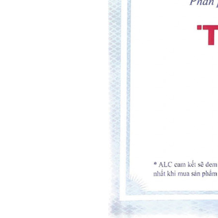
2. Tính năng nổi bật của
Teka ML-825-TFL-BK
Kết hợp vi sóng và nướng tiện lợi
Điểm nổi bật nhất của sản phẩm chính là khả năng tích h
Vi sóng: hâm nóng, rã đông nhanh chóng
Nướng: chế biến các món thịt, cá, bánh với lớp ng
Sự kết hợp này giúp tiết kiệm thời gian nấu nướng đáng k