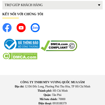
Có nhiều chương trình nấu tự động
TRỢ GIÚP KHÁCH HÀNG
Trang bị khóa an toàn cho trẻ nhỏ
KẾT NỐI VỚI CHÚNG TÔI
CÔNG TY TNHH MTV VƯƠNG QUỐC MUA SẮM
Địa chỉ:
12 Đô Đốc Long, Phường Phú Thọ Hòa, TP Hồ Chí Minh
Thành phố:
Hồ Chí Minh
Quận:
Tân Phú
Mã bưu chính:
70000
Điện thoại:
0918188379