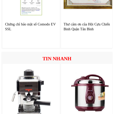
từ trong ra ngoài, hạn chế tình trạng cháy xém bên ngoài,
sống bên trong, giữ độ ẩm và hương vị tự nhiên.
Đặc biệt, các món bánh hoặc thịt nướng sẽ đạt chất lượng
tốt hơn khi sử dụng chế độ này.
Chứng chỉ bảo mật số Comodo EV
Thư cảm ơn của Hội Cựu Chiến
SSL
Binh Quận Tân Bình
5. Bảng điều khiển cảm ứng dễ sử dụng
Lò vi sóng kết hợp nướng Malloca MW950BS
sử dụng
bảng điều khiển cảm ứng hiện đại kết hợp màn hình hiển thị
rõ ràng. Người dùng có thể chọn chế độ nhanh chóng, điều
TIN NHANH
chỉnh thời gian, nhiệt độ chính xác, sử dụng các chương
trình nấu cài sẵn.