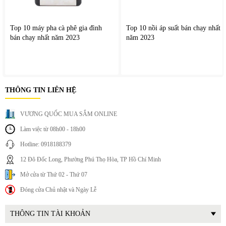
Top 10 máy pha cà phê gia đình
Top 10 nồi áp suất bán chạy nhất
bán chạy nhất năm 2023
năm 2023
THÔNG TIN LIÊN HỆ
VƯƠNG QUỐC MUA SẮM ONLINE
Làm việc từ 08h00 - 18h00
II. Tính năng nổi bật
Hotline: 0918188379
12 Đô Đốc Long, Phường Phú Thọ Hòa, TP Hồ Chí Minh
Thiết kế âm tủ hiện đại, tiết kiệm diện tích
Mở cửa từ Thứ 02 - Thứ 07
Dung tích lớn, phù hợp gia đình đông người
Đóng cửa Chủ nhật và Ngày Lễ
Tích hợp vi sóng và nướng trong cùng một thiết bị
Nướng đối lưu giúp thực phẩm chín đều
THÔNG TIN TÀI KHOẢN
Điều khiển cảm ứng dễ thao tác