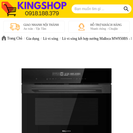
GIAO NHANH NỘI THÀNH
HỖ TRỢ KHÁCH HÀNG
An toàn - Tận Tâm
Nhanh chóng - Chu₫áo
Trang Chủ
Gia dụng
Lò vi sóng
Lò vi sóng kết hợp nướng Malloca MW950BS - H