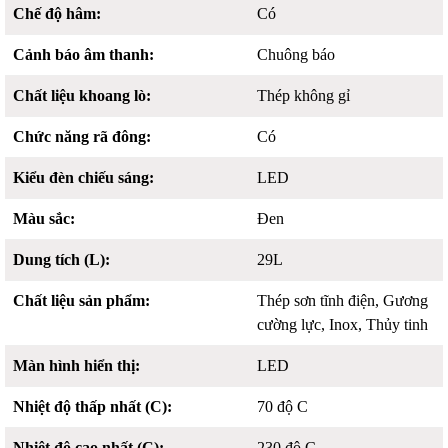
Chế độ hâm:
Có
Cảnh báo âm thanh:
Chuông báo
Chất liệu khoang lò:
Thép không gỉ
Chức năng rã đông:
Có
Kiểu đèn chiếu sáng:
LED
Màu sắc:
Đen
Dung tích (L):
29L
Chất liệu sản phẩm:
Thép sơn tĩnh điện, Gương
cường lực, Inox, Thủy tinh
Màn hình hiển thị:
LED
Nhiệt độ thấp nhất (C):
70 độ C
Nhiệt độ cao nhất (C):
230 độ C