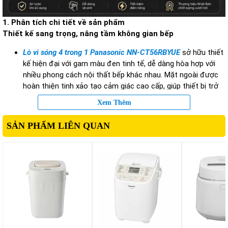
1. Phân tích chi tiết về sản phẩm
Thiết kế sang trọng, nâng tầm không gian bếp
Lò vi sóng 4 trong 1 Panasonic NN-CT56RBYUE
sở hữu thiết
kế hiện đại với gam màu đen tinh tế, dễ dàng hòa hợp với
nhiều phong cách nội thất bếp khác nhau. Mặt ngoài được
hoàn thiện tinh xảo tạo cảm giác cao cấp, giúp thiết bị trở
thành điểm nhấn nổi bật trong không gian sử dụng.
Xem Thêm
Kích thước 52.3 x 46 x 30 cm tương đối gọn gàng so với
dòng lò đa năng dung tích lớn, cho phép bố trí linh hoạt trên
SẢN PHẨM LIÊN QUAN
kệ bếp hoặc âm tủ phù hợp. Trọng lượng 17.5kg mang lại sự
chắc chắn, hạn chế rung lắc trong quá trình vận hành.
Bảng điều khiển cảm ứng hiện đại kết hợp bố cục hiển thị
trực quan giúp người dùng thao tác thuận tiện, kể cả với
người lớn tuổi hoặc người ít sử dụng thiết bị điện tử.
Dung tích 29L đáp ứng nhu cầu gia đình
Một trong những ưu điểm nổi bật của
lò vi sóng đa năng
này chính là dung tích 29L rộng rãi. Khoang lò lớn hỗ trợ chế