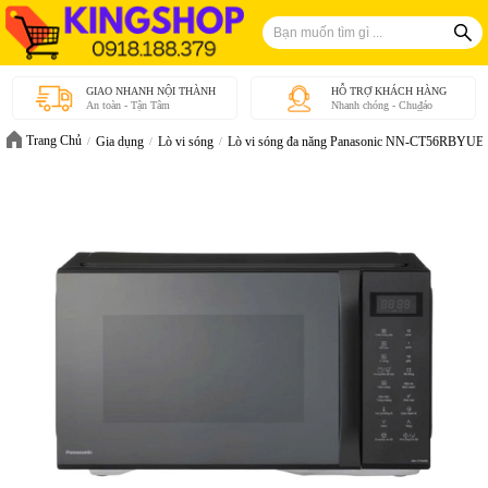
GIAO NHANH NỘI THÀNH
HỖ TRỢ KHÁCH HÀNG
An toàn - Tận Tâm
Nhanh chóng - Chu₫áo
Trang Chủ
Gia dụng
Lò vi sóng
Lò vi sóng đa năng Panasonic NN-CT56RBYUE -