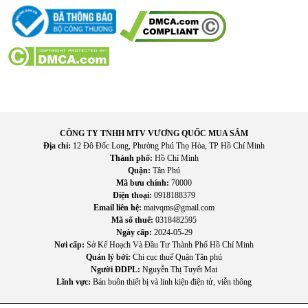
Sau khi kích hoạt, người dùng chỉ cần lau nhẹ là khoang lò
sạch sẽ nhanh chóng.
Nhiều tiện ích thông minh hỗ trợ nấu nướng
Bên cạnh chức năng chính, sản phẩm còn sở hữu nhiều tiện
ích hữu ích: Nấu nhanh 30 giây, Khởi động nhanh, Thêm thời
gian nấu, Hẹn giờ, Đồng hồ hiển thị.
Những tính năng này giúp tối ưu thao tác và nâng cao trải
nghiệm sử dụng hằng ngày.
CÔNG TY TNHH MTV VƯƠNG QUỐC MUA SẮM
Địa chỉ:
12 Đô Đốc Long, Phường Phú Thọ Hòa, TP Hồ Chí Minh
Thành phố:
Hồ Chí Minh
Quận:
Tân Phú
Mã bưu chính:
70000
Điện thoại:
0918188379
Email liên hệ:
maivqms@gmail.com
Mã số thuế:
0318482595
Ngày cấp:
2024-05-29
Nơi cấp:
Sở Kế Hoạch Và Đầu Tư Thành Phố Hồ Chí Minh
Quản lý bởi:
Chi cục thuế Quận Tân phú
Người ĐDPL:
Nguyễn Thị Tuyết Mai
Lĩnh vực:
Bán buôn thiết bị và linh kiện điện tử, viễn thông