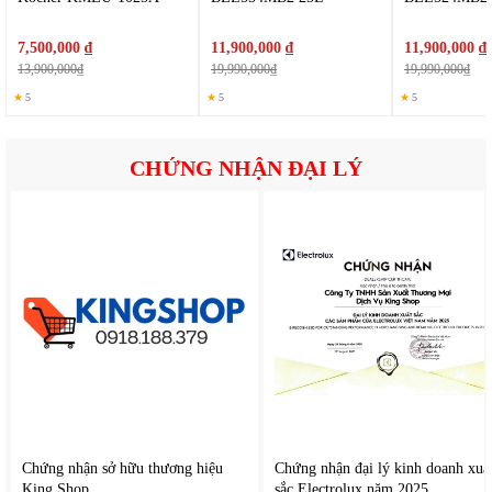
7,500,000 ₫
11,900,000 ₫
11,900,000 ₫
13,900,000₫
19,990,000₫
19,990,000₫
★
5
★
5
★
5
CHỨNG NHẬN ĐẠI LÝ
2. Tính năng nổi bật của
Panasonic NN-CT56RBYUE
Công nghệ vi sóng công suất mạnh 1000W
Chứng nhận sở hữu thương hiệu
Chứng nhận đại lý kinh doanh xuấ
Lò hoạt động với công suất vi sóng 1000W cùng 5 mức
King Shop
sắc Electrolux năm 2025