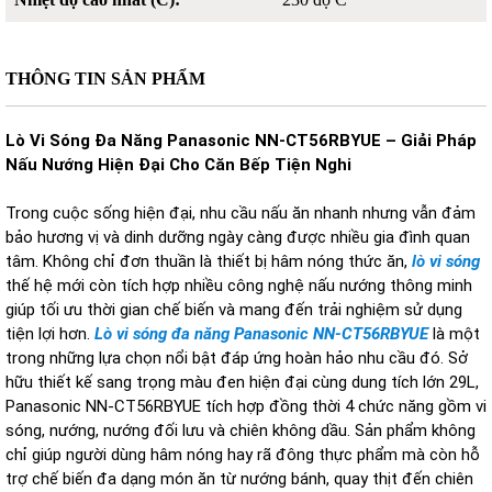
THÔNG TIN SẢN PHẨM
Lò Vi Sóng Đa Năng Panasonic NN-CT56RBYUE – Giải Pháp
Nấu Nướng Hiện Đại Cho Căn Bếp Tiện Nghi
Trong cuộc sống hiện đại, nhu cầu nấu ăn nhanh nhưng vẫn đảm
bảo hương vị và dinh dưỡng ngày càng được nhiều gia đình quan
tâm. Không chỉ đơn thuần là thiết bị hâm nóng thức ăn,
lò vi sóng
thế hệ mới còn tích hợp nhiều công nghệ nấu nướng thông minh
giúp tối ưu thời gian chế biến và mang đến trải nghiệm sử dụng
tiện lợi hơn.
Lò vi sóng đa năng Panasonic NN-CT56RBYUE
là một
trong những lựa chọn nổi bật đáp ứng hoàn hảo nhu cầu đó. Sở
hữu thiết kế sang trọng màu đen hiện đại cùng dung tích lớn 29L,
Panasonic NN-CT56RBYUE tích hợp đồng thời 4 chức năng gồm vi
sóng, nướng, nướng đối lưu và chiên không dầu. Sản phẩm không
chỉ giúp người dùng hâm nóng hay rã đông thực phẩm mà còn hỗ
trợ chế biến đa dạng món ăn từ nướng bánh, quay thịt đến chiên