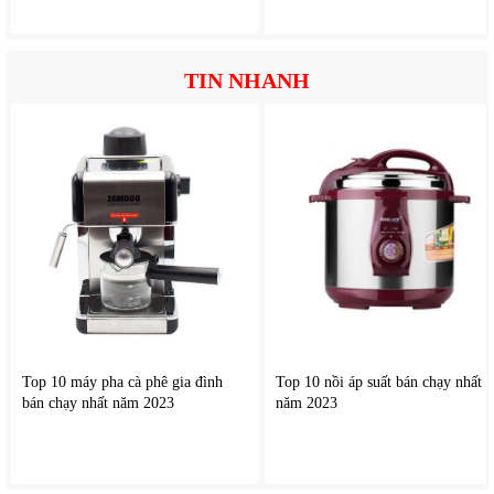
Nướng đối lưu 2100W giúp thực phẩm chín đều
Chế độ nướng đối lưu là điểm cộng lớn của model này.
Công suất lên tới 2100W kết hợp luồng khí nóng tuần hoàn
TIN NHANH
giúp nhiệt lan tỏa đồng đều trong khoang lò.
Dải nhiệt rộng từ 40–230℃ với 20 mức điều chỉnh giúp
người dùng linh hoạt chế biến: Bánh ngọt, Bánh mì, Gà quay,
Thịt quay, Các món hấp nhiệt độ thấp.
Ngoài ra, chế độ làm nóng trước từ 70–230℃ giúp tối ưu
kết quả nướng và rút ngắn thời gian chế biến.
Chiên không dầu hiện đại, giảm dầu mỡ
Xu hướng ăn uống lành mạnh khiến chức năng chiên không
dầu ngày càng được yêu thích và
lò vi sóng có nướng điện
tử
này đáp ứng rất tốt nhu cầu này.
Lò sử dụng luồng khí nóng tốc độ cao kết hợp 3 mức nhiệt:
Top 10 máy pha cà phê gia đình
Top 10 nồi áp suất bán chạy nhất
180℃ - 200℃ - 230℃
bán chạy nhất năm 2023
năm 2023
Nhờ đó thực phẩm đạt độ giòn hấp dẫn bên ngoài nhưng
vẫn giữ được độ mềm mọng bên trong mà không cần hoặc
chỉ cần rất ít dầu ăn.
Các món phù hợp gồm: Gà chiên, Khoai tây chiên, Cá chiên,