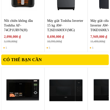
Nồi chiên không dầu
Máy giặt Toshiba Inverter
Máy giặt cửa 
Toshiba AF-
15 kg AW-
Inverter AW-
74CP1URVN(H)
T26D1600XV(MG)
T06D1600LV
2,090,000 ₫
8,690,000 ₫
7,949,000 ₫
3,190,000₫
10,990,000₫
11,490,000₫
★
5
★
5
★
5
CÓ THỂ BẠN CẦN
2. Dung tích 26 lít đáp ứng nhu cầu gia đình