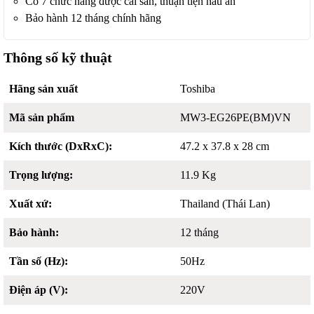
Có 7 chức năng được cài sẵn, thuận tiện nấu ăn
Bảo hành 12 tháng chính hãng
Thông số kỹ thuật
Hãng sản xuất
Toshiba
Mã sản phẩm
MW3-EG26PE(BM)VN
Kích thước (DxRxC):
47.2 x 37.8 x 28 cm
Trọng lượng:
11.9 Kg
Xuất xứ:
Thailand (Thái Lan)
Bảo hành:
12 tháng
Tần số (Hz):
50Hz
Điện áp (V):
220V