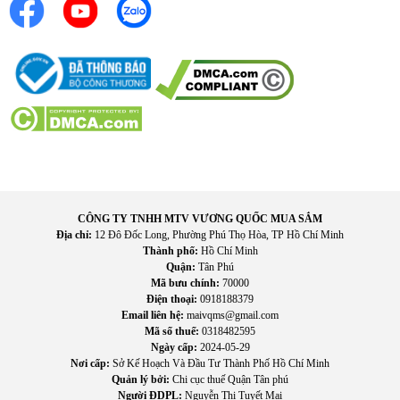
II. Tính năng nổi bật của
Lò vi sóng có nướng Toshiba
MW3‑EG26PE(BM)VN
Giúp hâm nóng thức ăn nhanh chóng, tiết kiệm thời gian
chuẩn bị bữa ăn hằng ngày, đặc biệt phù hợp với người bận
rộn.
Có thể rã đông thực phẩm tiện lợi, giúp nguyên liệu mềm
đều và dễ chế biến mà không cần chờ lâu.
CÔNG TY TNHH MTV VƯƠNG QUỐC MUA SẮM
Chức năng kết hợp vi sóng và nướng giúp chế biến đa dạng
Địa chỉ:
12 Đô Đốc Long, Phường Phú Thọ Hòa, TP Hồ Chí Minh
món ăn như thịt nướng, bánh mì nướng hoặc đồ ăn nhanh.
Thành phố:
Hồ Chí Minh
Dung tích rộng cho phép đặt nhiều loại tô, đĩa hoặc thực
Quận:
Tân Phú
phẩm có kích thước lớn, đáp ứng nhu cầu gia đình.
Mã bưu chính:
70000
Điện thoại:
0918188379
Bảng điều khiển rõ ràng, thao tác đơn giản nên người lớn
Email liên hệ:
maivqms@gmail.com
tuổi cũng có thể sử dụng dễ dàng.
Mã số thuế:
0318482595
Khoang lò thiết kế gọn gàng, bề mặt ít bám bẩn giúp vệ sinh
Ngày cấp:
2024-05-29
nhanh sau khi nấu nướng.
Nơi cấp:
Sở Kế Hoạch Và Đầu Tư Thành Phố Hồ Chí Minh
Thiết bị giúp tối ưu không gian bếp và tăng sự tiện nghi
Quản lý bởi:
Chi cục thuế Quận Tân phú
Người ĐDPL:
Nguyễn Thị Tuyết Mai