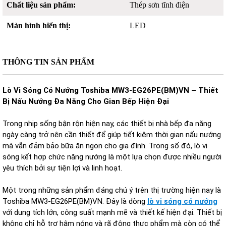
Chất liệu sản phẩm:
Thép sơn tĩnh điện
Màn hình hiển thị:
LED
THÔNG TIN SẢN PHẨM
Lò Vi Sóng Có Nướng Toshiba MW3-EG26PE(BM)VN – Thiết
Bị Nấu Nướng Đa Năng Cho Gian Bếp Hiện Đại
Trong nhịp sống bận rộn hiện nay, các thiết bị nhà bếp đa năng
ngày càng trở nên cần thiết để giúp tiết kiệm thời gian nấu nướng
mà vẫn đảm bảo bữa ăn ngon cho gia đình. Trong số đó, lò vi
sóng kết hợp chức năng nướng là một lựa chọn được nhiều người
yêu thích bởi sự tiện lợi và linh hoạt.
Một trong những sản phẩm đáng chú ý trên thị trường hiện nay là
Toshiba MW3‑EG26PE(BM)VN. Đây là dòng
lò vi sóng có nướng
với dung tích lớn, công suất mạnh mẽ và thiết kế hiện đại. Thiết bị
không chỉ hỗ trợ hâm nóng và rã đông thực phẩm mà còn có thể