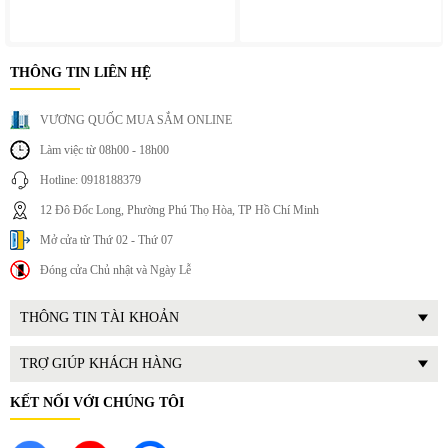
kiểm soát tốt quá trình nấu nướng, giúp món ăn giữ được
hương vị và kết cấu tốt hơn.
THÔNG TIN LIÊN HỆ
VƯƠNG QUỐC MUA SẮM ONLINE
Làm việc từ 08h00 - 18h00
Hotline: 0918188379
12 Đô Đốc Long, Phường Phú Thọ Hòa, TP Hồ Chí Minh
Mở cửa từ Thứ 02 - Thứ 07
Đóng cửa Chủ nhật và Ngày Lễ
THÔNG TIN TÀI KHOẢN
TRỢ GIÚP KHÁCH HÀNG
KẾT NỐI VỚI CHÚNG TÔI