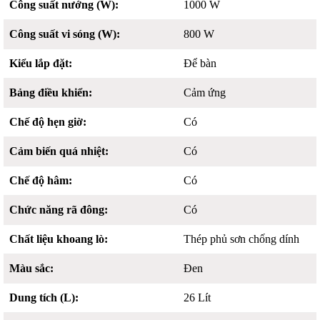
Công suất nướng (W):
1000 W
Công suất vi sóng (W):
800 W
Kiểu lắp đặt:
Để bàn
Bảng điều khiển:
Cảm ứng
Chế độ hẹn giờ:
Có
Cảm biến quá nhiệt:
Có
Chế độ hâm:
Có
Chức năng rã đông:
Có
Chất liệu khoang lò:
Thép phủ sơn chống dính
Màu sắc:
Đen
Dung tích (L):
26 Lít