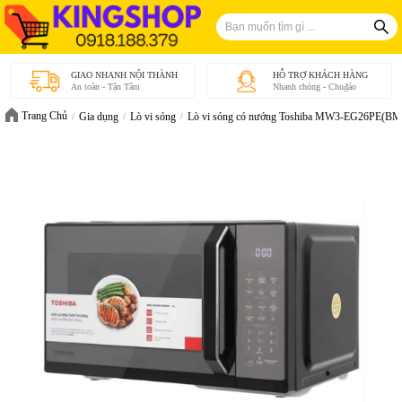
GIAO NHANH NỘI THÀNH
HỖ TRỢ KHÁCH HÀNG
An toàn - Tận Tâm
Nhanh chóng - Chu₫áo
Trang Chủ
Gia dụng
Lò vi sóng
Lò vi sóng có nướng Toshiba MW3-EG26PE(BM)