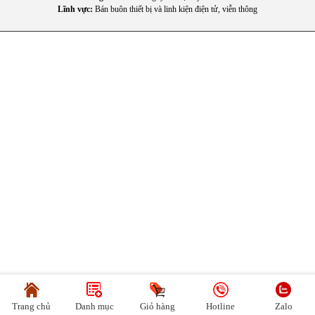
trong sinh hoạt hằng ngày.
Lĩnh vực:
Bán buôn thiết bị và linh kiện điện tử, viễn thông
Trang chủ
Danh mục
Giỏ hàng
Hotline
Zalo