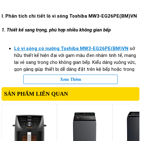
I. Phân tích chi tiết lò vi sóng Toshiba MW3-EG26PE(BM)VN
1. Thiết kế sang trọng, phù hợp nhiều không gian bếp
Lò vi sóng có nướng Toshiba MW3-EG26PE(BM)VN
sở
hữu thiết kế hiện đại với gam màu đen nhám tinh tế, mang
lại vẻ sang trọng cho không gian bếp. Kiểu dáng vuông vức,
gọn gàng giúp thiết bị dễ dàng đặt trên kệ bếp hoặc trong
tủ bếp.
Xem Thêm
Phần cửa lò được làm từ kính chịu nhiệt kết hợp tay cầm
chắc chắn, giúp người dùng dễ dàng đóng mở trong quá
SẢN PHẨM LIÊN QUAN
trình sử dụng. Bảng điều khiển điện tử với màn hình hiển thị
rõ ràng giúp việc thao tác trở nên đơn giản và thuận tiện.
Ngoài ra, khoang lò được làm từ thép sơn tĩnh điện, giúp
hạn chế bám bẩn và dễ dàng vệ sinh sau khi nấu nướng.