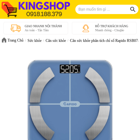
GIAO NHANH NỘI THÀNH
HỖ TRỢ KHÁCH HÀNG
An toàn - Tận Tâm
Nhanh chóng - Chu₫áo
Trang Chủ
Sức khỏe
Cân sức khỏe
Cân sức khỏe phân tích chỉ số Rapido RSB07-