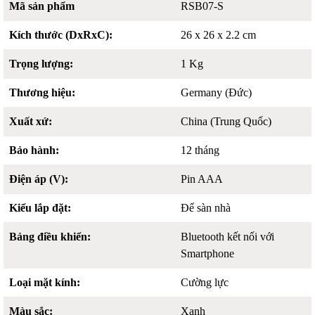
Mã sản phẩm
RSB07-S
Kích thước (DxRxC):
26 x 26 x 2.2 cm
Trọng lượng:
1 Kg
Thương hiệu:
Germany (Đức)
Xuất xứ:
China (Trung Quốc)
Bảo hành:
12 tháng
Điện áp (V):
Pin AAA
Kiểu lắp đặt:
Để sàn nhà
Bảng điều khiển:
Bluetooth kết nối với
Smartphone
Loại mặt kính:
Cường lực
Màu sắc:
Xanh