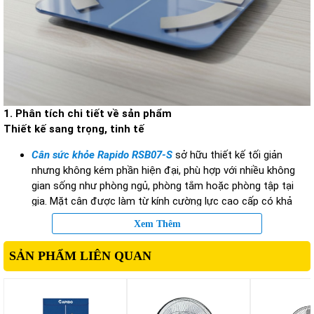
1. Phân tích chi tiết về sản phẩm
Thiết kế sang trọng, tinh tế
Cân sức khỏe Rapido RSB07-S
sở hữu thiết kế tối giản
nhưng không kém phần hiện đại, phù hợp với nhiều không
gian sống như phòng ngủ, phòng tắm hoặc phòng tập tại
gia. Mặt cân được làm từ kính cường lực cao cấp có khả
năng chịu lực tốt, hạn chế trầy xước và đảm bảo độ bền
Xem Thêm
trong quá trình sử dụng lâu dài.
Bề mặt kính phẳng giúp việc vệ sinh trở nên dễ dàng hơn,
SẢN PHẨM LIÊN QUAN
đồng thời tạo cảm giác chắc chắn khi đứng lên cân. Các
góc cạnh được bo tròn tinh tế nhằm tăng tính thẩm mỹ và
đảm bảo an toàn cho người sử dụng, đặc biệt là gia đình có
trẻ nhỏ.