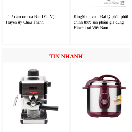
Đo cân nặng chính xác với hệ thống cảm biến hiện đại
Phân tích nhiều chỉ số cơ thể quan trọng
Thư cảm ơn của Ban Dân Vận
KingShop.vn – Đại lý phân phối
Kết nối thông minh với điện thoại qua ứng dụng
Huyện ủy Châu Thành
chính thức sản phẩm gia dụng
Lưu trữ dữ liệu và theo dõi sức khỏe dài hạn
Hitachi tại Việt Nam
Màn hình LED hiển thị rõ ràng
Thiết kế kính cường lực sang trọng và bền bỉ
Tự động bật/tắt khi sử dụng
Hỗ trợ nhiều người dùng trong cùng một ứng dụng
TIN NHANH