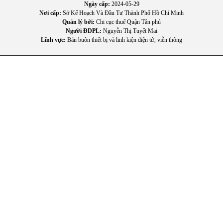
Ngày cấp:
2024-05-29
Nơi cấp:
Sở Kế Hoạch Và Đầu Tư Thành Phố Hồ Chí Minh
Quản lý bởi:
Chi cục thuế Quận Tân phú
Người ĐDPL:
Nguyễn Thị Tuyết Mai
Lĩnh vực:
Bán buôn thiết bị và linh kiện điện tử, viễn thông
4. Hướng dẫn sử dụng và bảo quản
Cách sử dụng
Đặt cân trên bề mặt phẳng và cứng như sàn gạch hoặc sàn