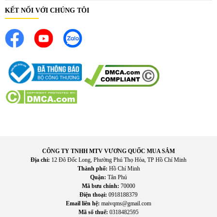
Rapido RSB07-S giúp phân tích chi tiết thành phần cơ thể
KẾT NỐI VỚI CHÚNG TÔI
để bạn biết được liệu mình đang giảm mỡ hay giảm cơ, từ
đó điều chỉnh phương pháp tập luyện phù hợp.
Phù hợp cho cả gia đình
Nhờ khả năng lưu trữ dữ liệu nhiều người dùng, mỗi thành
viên trong gia đình đều có thể theo dõi tình trạng sức khỏe
của mình trên cùng một thiết bị. Đây là giải pháp tiện lợi
giúp mọi người cùng xây dựng lối sống lành mạnh.
Tiết kiệm thời gian và chi phí
Thay vì phải đến các phòng khám hoặc phòng gym để kiểm
tra các chỉ số cơ thể, bạn hoàn toàn có thể thực hiện việc
CÔNG TY TNHH MTV VƯƠNG QUỐC MUA SẮM
này ngay tại nhà chỉ với một chiếc cân thông minh Rapido
Địa chỉ:
12 Đô Đốc Long, Phường Phú Thọ Hòa, TP Hồ Chí Minh
RSB07-S.
Thành phố:
Hồ Chí Minh
Quận:
Tân Phú
Mã bưu chính:
70000
Điện thoại:
0918188379
Email liên hệ:
maivqms@gmail.com
Mã số thuế:
0318482595