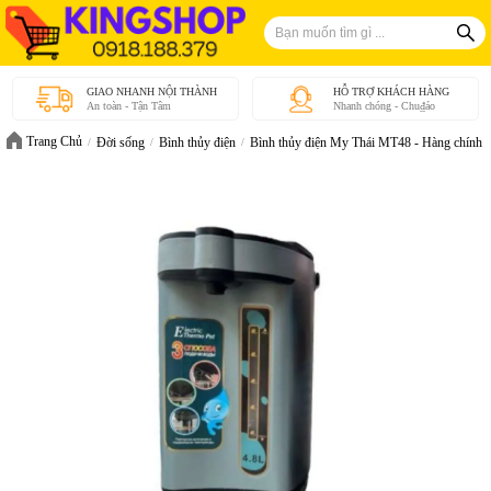
GIAO NHANH NỘI THÀNH
HỖ TRỢ KHÁCH HÀNG
An toàn - Tận Tâm
Nhanh chóng - Chu₫áo
Trang Chủ
Đời sống
Bình thủy điện
Bình thủy điện My Thái MT48 - Hàng chính 