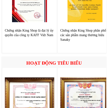
Chứng nhận King Shop là đại lý ủy
Chứng nhận King Shop phân phối
quyền của công ty KAFF Việt Nam
các sản phẩm mang thương hiệu
Sanaky
HOẠT ĐỘNG TIÊU BIỂU
Bình thủy điện gia đình My Thái MT48
có dung tích lớn 4.8L phù
hợp sử dụng cho gia đình, văn phòng, quán nước, uán cơm,... đáp
ứng nhu cầu để pha mì, pha cà phê, pha sữa, pha nước tắm,... vô
cùng tiện dụng. Bình thiết kế bảng điều khiển trên nắp gồm nút