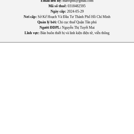
Email liên hệ:
maivqms@gmail.com
Mã số thuế:
0318482595
Ngày cấp:
2024-05-29
Nơi cấp:
Sở Kế Hoạch Và Đầu Tư Thành Phố Hồ Chí Minh
Quản lý bởi:
Chi cục thuế Quận Tân phú
Người ĐDPL:
Nguyễn Thị Tuyết Mai
Lĩnh vực:
Bán buôn thiết bị và linh kiện điện tử, viễn thông