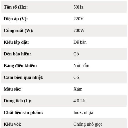
Tần số (Hz):
50Hz
Điện áp (V):
220V
Công suất (W):
700W
Kiểu lắp đặt:
Để bàn
Đèn báo hiệu:
Có
Bảng điều khiển:
Nút bấm
Cảm biến quá nhiệt:
Có
Màu sắc:
Xám
Dung tích (L):
4.0 Lít
Chất liệu sản phẩm:
Inox, nhựa
Kiểu vòi:
Chống nhỏ giọt