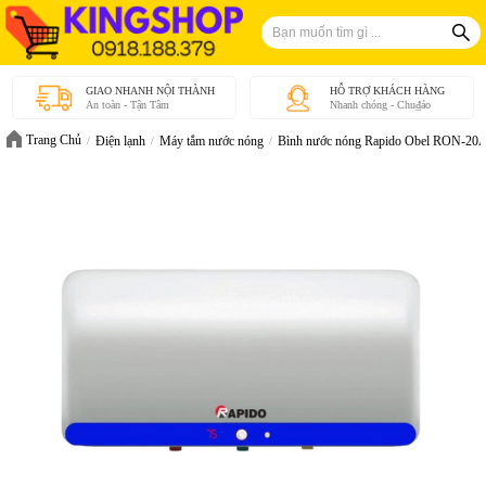
GIAO NHANH NỘI THÀNH
HỖ TRỢ KHÁCH HÀNG
An toàn - Tận Tâm
Nhanh chóng - Chu₫áo
Trang Chủ
Điện lạnh
Máy tắm nước nóng
Bình nước nóng Rapido Obel RON-20A