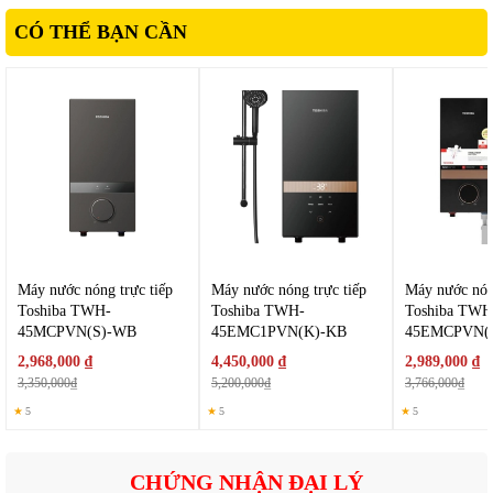
CÓ THỂ BẠN CẦN
Máy nước nóng trực tiếp
Máy nước nóng trực tiếp
Máy nước nóng
Toshiba TWH-
Toshiba TWH-
Toshiba TWH
45MCPVN(S)-WB
45EMC1PVN(K)-KB
45EMCPVN(
2,968,000 ₫
4,450,000 ₫
2,989,000 ₫
2. Tính năng nổi bật của
Rapido Obel RON-20AD
3,350,000₫
5,200,000₫
3,766,000₫
Dưới đây là những điểm nổi bật giúp sản phẩm ghi điểm trên thị
★
5
★
5
★
5
trường:
Làm nóng nhanh, tiết kiệm thời gian chờ
CHỨNG NHẬN ĐẠI LÝ
Hệ thống chống giật ELCB an toàn