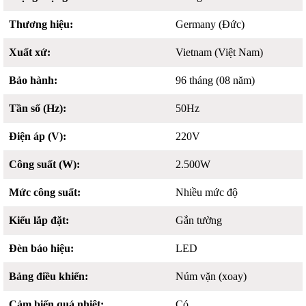
Thương hiệu:
Germany (Đức)
Xuất xứ:
Vietnam (Việt Nam)
Bảo hành:
96 tháng (08 năm)
Tần số (Hz):
50Hz
Điện áp (V):
220V
Công suất (W):
2.500W
Mức công suất:
Nhiều mức độ
Kiểu lắp đặt:
Gắn tường
Đèn báo hiệu:
LED
Bảng điều khiển:
Núm vặn (xoay)
Cảm biến quá nhiệt:
Có