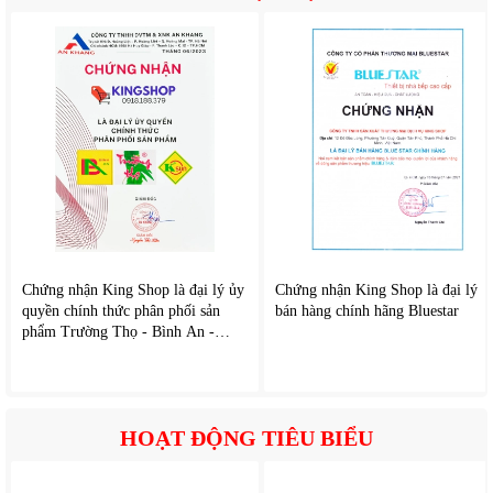
Lòng bình tráng men chống ăn mòn, tăng độ bền
Thiết kế hiện đại, dễ lắp đặt
Giữ nhiệt lâu, giảm tiêu hao điện năng
Phù hợp gia đình 2–4 người
Hệ thống chống giật ELCB đặc biệt quan trọng, giúp tự
động ngắt nguồn khi phát hiện rò rỉ điện, đảm bảo an toàn
tuyệt đối cho người sử dụng.
Chứng nhận King Shop là đại lý ủy
Chứng nhận King Shop là đại lý
quyền chính thức phân phối sản
bán hàng chính hãng Bluestar
phẩm Trường Thọ - Bình An -
K'sun
HOẠT ĐỘNG TIÊU BIỂU