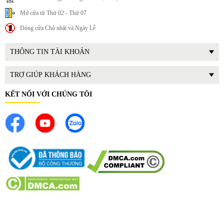
Mở cửa từ Thứ 02 - Thứ 07
Đóng cửa Chủ nhật và Ngày Lễ
THÔNG TIN TÀI KHOẢN
TRỢ GIÚP KHÁCH HÀNG
KẾT NỐI VỚI CHÚNG TÔI
4. Hướng dẫn sử dụng và bảo quản
Hướng dẫn sử dụng
Bật nguồn và chờ khoảng 10–15 phút để nước đạt nhiệt độ
mong muốn.
Kiểm tra đèn báo nhiệt trước khi sử dụng.
Tắt nguồn điện trước khi tắm để tăng độ an toàn.
Không bật bình khi không có nước trong bồn chứa.
Hướng dẫn bảo quản