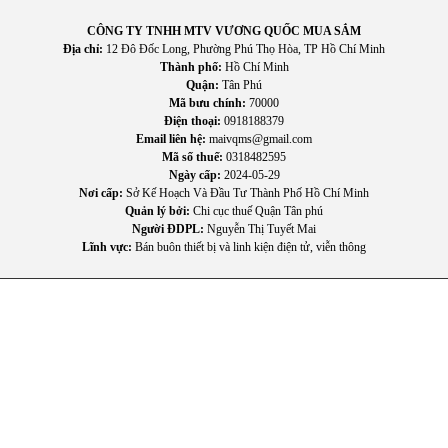
Vệ sinh định kỳ 6–12 tháng/lần để loại bỏ cặn bám.
Kiểm tra hệ thống chống giật ELCB thường xuyên.
CÔNG TY TNHH MTV VƯƠNG QUỐC MUA SẮM
Địa chỉ:
12 Đô Đốc Long, Phường Phú Thọ Hòa, TP Hồ Chí Minh
Không tự ý tháo lắp nếu không có chuyên môn kỹ thuật.
Thành phố:
Hồ Chí Minh
Lắp đặt tại vị trí khô ráo, tránh tiếp xúc trực tiếp với nước.
Quận:
Tân Phú
Mã bưu chính:
70000
5. Thông số kỹ thuật
Điện thoại:
0918188379
-
Tên sản phẩm
: Bình nước nóng Rapido Obel RON-20AD
Email liên hệ:
maivqms@gmail.com
-
Model
: RON-20AD
Mã số thuế:
0318482595
Ngày cấp:
2024-05-29
-
Dung tích
: 20L
Nơi cấp:
Sở Kế Hoạch Và Đầu Tư Thành Phố Hồ Chí Minh
-
Hiển thị nhiệt độ
: LED
Quản lý bởi:
Chi cục thuế Quận Tân phú
-
Thanh nhiệt
: Tráng men
Người ĐDPL:
Nguyễn Thị Tuyết Mai
-
Công suất
: 2500W
Lĩnh vực:
Bán buôn thiết bị và linh kiện điện tử, viễn thông
-
Công nghệ
: Ion bạc Ag+ kháng khuẩn
-
Chất liệu vỏ máy
: Nhựa ABS
-
Tính năng an toàn
: Bộ chống giật ELCB
-
Áp lực
: 8 Bar
-
Điện áp
: 220V/50Hz
-
Kích thước
: 480 x 290 x 295 mm
-
Trọng lượng
: 11kg
6. FAQ – Câu hỏi thường gặp
a. Bình nước nóng Rapido Obel RON-20AD phù hợp cho gia