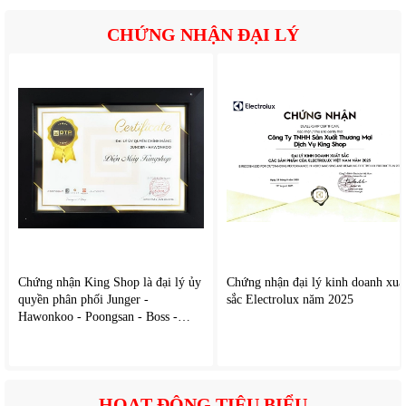
trong phòng tắm. Vì vậy,
bình nước nóng gián tiếp
này được
tích hợp nhiều cơ chế bảo vệ như: Cầu dao chống rò điện,
CHỨNG NHẬN ĐẠI LÝ
Bộ điều chỉnh nhiệt độ tự động, Hệ thống chống quá nhiệt.
Những tính năng này giúp hạn chế rủi ro khi sử dụng, bảo vệ
người dùng và thiết bị một cách hiệu quả.
Chứng nhận King Shop là đại lý ủy
Chứng nhận đại lý kinh doanh xuấ
quyền phân phối Junger -
sắc Electrolux năm 2025
Hawonkoo - Poongsan - Boss -
Caoza
HOẠT ĐỘNG TIÊU BIỂU