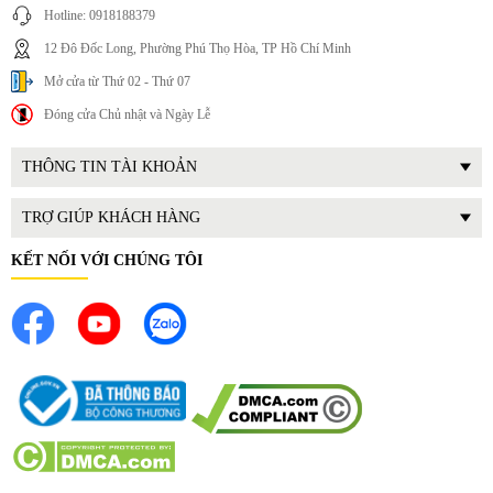
Hotline: 0918188379
12 Đô Đốc Long, Phường Phú Thọ Hòa, TP Hồ Chí Minh
Mở cửa từ Thứ 02 - Thứ 07
Đóng cửa Chủ nhật và Ngày Lễ
THÔNG TIN TÀI KHOẢN
TRỢ GIÚP KHÁCH HÀNG
KẾT NỐI VỚI CHÚNG TÔI
3. Lợi ích thực tế khi sử dụng
Mang lại sự thoải mái khi tắm
Nước nóng giúp cơ thể thư giãn sau một ngày làm việc mệt
mỏi. Đặc biệt vào mùa lạnh, việc có sẵn nước nóng sẽ giúp
việc tắm rửa trở nên dễ chịu hơn.
Bảo vệ sức khỏe