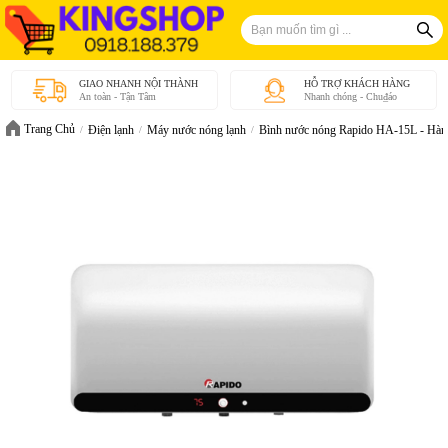
GIAO NHANH NỘI THÀNH
HỖ TRỢ KHÁCH HÀNG
An toàn - Tận Tâm
Nhanh chóng - Chu₫áo
Trang Chủ
Điện lạnh
Máy nước nóng lạnh
Bình nước nóng Rapido HA-15L - Hàn