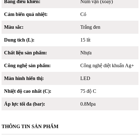
Bảng điều khiển:
Núm vặn (xoay)
Cảm biến quá nhiệt:
Có
Màu sắc:
Trắng đen
Dung tích (L):
15 lít
Chất liệu sản phẩm:
Nhựa
Công nghệ sản phẩm:
Công nghệ diệt khuẩn Ag+
Màn hình hiển thị:
LED
Nhiệt độ cao nhất (C):
75 độ C
Áp lực tối đa (bar):
0.8Mpa
THÔNG TIN SẢN PHẨM