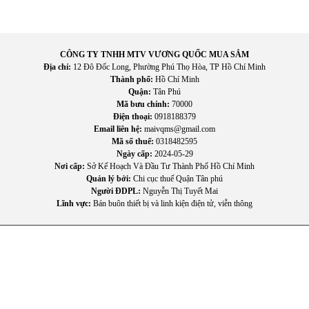
Tắm nước ấm giúp cải thiện tuần hoàn máu và giảm cảm
giác căng thẳng. Ngoài ra, nước nóng còn giúp làm sạch tốt
hơn khi rửa tay, rửa mặt hay vệ sinh cá nhân.
CÔNG TY TNHH MTV VƯƠNG QUỐC MUA SẮM
Địa chỉ:
12 Đô Đốc Long, Phường Phú Thọ Hòa, TP Hồ Chí Minh
Tiện lợi trong sinh hoạt
Thành phố:
Hồ Chí Minh
Quận:
Tân Phú
Không chỉ dùng để tắm, nước nóng còn hữu ích khi rửa bát,
Mã bưu chính:
70000
giặt đồ nhẹ hoặc vệ sinh các vật dụng trong gia đình.
Điện thoại:
0918188379
Email liên hệ:
maivqms@gmail.com
Tiết kiệm chi phí lâu dài
Mã số thuế:
0318482595
Ngày cấp:
2024-05-29
Nhờ khả năng giữ nhiệt tốt và tiết kiệm điện, Rapido HA-
Nơi cấp:
Sở Kế Hoạch Và Đầu Tư Thành Phố Hồ Chí Minh
15L giúp giảm chi phí điện năng trong thời gian dài.
Quản lý bởi:
Chi cục thuế Quận Tân phú
Người ĐDPL:
Nguyễn Thị Tuyết Mai
Lĩnh vực:
Bán buôn thiết bị và linh kiện điện tử, viễn thông