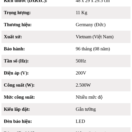
Kích thước (DxRxC):
48 x 29 x 29.5 cm
Trọng lượng:
11 Kg
Thương hiệu:
Germany (Đức)
Xuất xứ:
Vietnam (Việt Nam)
Bảo hành:
96 tháng (08 năm)
Tần số (Hz):
50Hz
Điện áp (V):
200V
Công suất (W):
2.500W
Mức công suất:
Nhiều mức độ
Kiểu lắp đặt:
Gắn tường
Đèn báo hiệu:
LED