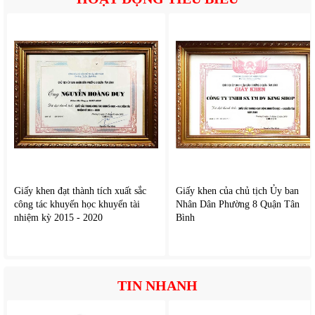
2. Tính năng nổi bật của
Rapido HA-15L
Làm nóng nhanh, tiết kiệm thời gian
Nhờ thanh đốt công suất lớn 2500W, bình có khả năng làm
nóng nước nhanh hơn so với nhiều sản phẩm cùng phân
khúc. Điều này đặc biệt hữu ích khi gia đình cần sử dụng
nước nóng liên tục.
Giấy khen đạt thành tích xuất sắc
Giấy khen của chủ tịch Ủy ban
Dung tích 15L phù hợp gia đình nhỏ
công tác khuyến học khuyến tài
Nhân Dân Phường 8 Quận Tân
nhiệm kỳ 2015 - 2020
Bình
Dung tích 15 lít là lựa chọn hợp lý cho gia đình 2–3 người
hoặc sử dụng cho một phòng tắm riêng. Lượng nước vừa
đủ giúp tối ưu điện năng mà vẫn đảm bảo nhu cầu sinh
hoạt.
TIN NHANH
Tiết kiệm điện năng