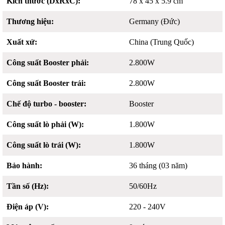
Kích thước (DxRxC):
78 x 45 x 5.9 cm
Thương hiệu:
Germany (Đức)
Xuất xứ:
China (Trung Quốc)
Công suất Booster phải:
2.800W
Công suất Booster trái:
2.800W
Chế độ turbo - booster:
Booster
Công suất lò phải (W):
1.800W
Công suất lò trái (W):
1.800W
Bảo hành:
36 tháng (03 năm)
Tần số (Hz):
50/60Hz
Điện áp (V):
220 - 240V