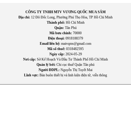
Sử dụng nồi có đáy nhiễm từ (inox, gang)
Đặt nồi đúng vị trí vùng nấu
CÔNG TY TNHH MTV VƯƠNG QUỐC MUA SẮM
Bật nguồn và chọn mức công suất phù hợp
Địa chỉ:
12 Đô Đốc Long, Phường Phú Thọ Hòa, TP Hồ Chí Minh
Thành phố:
Hồ Chí Minh
Sử dụng chức năng Booster khi cần nấu nhanh
Quận:
Tân Phú
Tắt bếp sau khi sử dụng
Mã bưu chính:
70000
Điện thoại:
0918188379
Mẹo bảo quản bếp bền lâu
Email liên hệ:
maivqms@gmail.com
Mã số thuế:
0318482595
Vệ sinh bếp sau mỗi lần sử dụng
Ngày cấp:
2024-05-29
Không để vật nặng rơi lên mặt kính
Nơi cấp:
Sở Kế Hoạch Và Đầu Tư Thành Phố Hồ Chí Minh
Tránh sử dụng chất tẩy rửa mạnh
Quản lý bởi:
Chi cục thuế Quận Tân phú
Người ĐDPL:
Nguyễn Thị Tuyết Mai
Kiểm tra nguồn điện ổn định
Lĩnh vực:
Bán buôn thiết bị và linh kiện điện tử, viễn thông
5. Thông số kỹ thuật
-
Kiểu bếp
: Bếp từ đôi
-
Serie
: 6
-
Số vùng nấu
: 2
-
Đường kính
: 18cm
-
Chất liệu mặt bếp
: Ceramic
-
Bảng điều khiển
: Cảm ứng
-
Số mức công suất
: 9