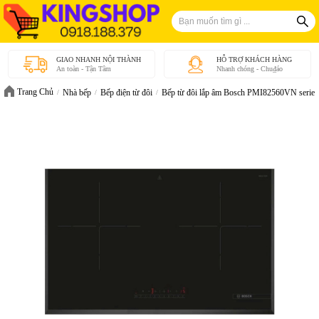
GIAO NHANH NỘI THÀNH
HỖ TRỢ KHÁCH HÀNG
An toàn - Tận Tâm
Nhanh chóng - Chu₫áo
Trang Chủ
Nhà bếp
Bếp điện từ đôi
Bếp từ đôi lắp âm Bosch PMI82560VN serie 6