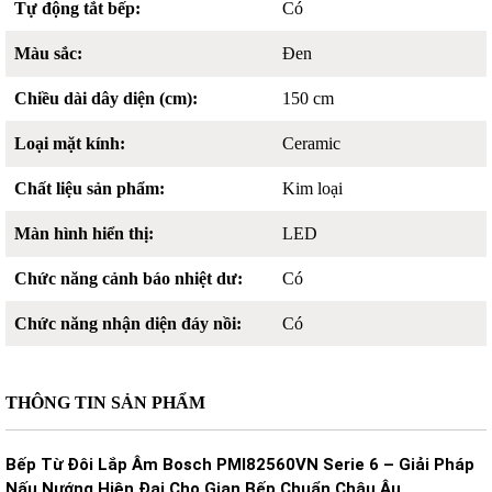
Tự động tắt bếp:
Có
Màu sắc:
Đen
Chiều dài dây diện (cm):
150 cm
Loại mặt kính:
Ceramic
Chất liệu sản phẩm:
Kim loại
Màn hình hiển thị:
LED
Chức năng cảnh báo nhiệt dư:
Có
Chức năng nhận diện đáy nồi:
Có
THÔNG TIN SẢN PHẨM
Bếp Từ Đôi Lắp Âm Bosch PMI82560VN Serie 6 – Giải Pháp
Nấu Nướng Hiện Đại Cho Gian Bếp Chuẩn Châu Âu