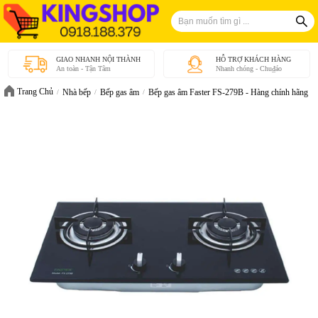
GIAO NHANH NỘI THÀNH
HỖ TRỢ KHÁCH HÀNG
An toàn - Tận Tâm
Nhanh chóng - Chu₫áo
Trang Chủ
Nhà bếp
Bếp gas âm
Bếp gas âm Faster FS-279B - Hàng chính hãng