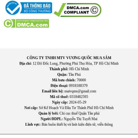
CÔNG TY TNHH MTV VƯƠNG QUỐC MUA SẮM
Địa chỉ:
12 Đô Đốc Long, Phường Phú Thọ Hòa, TP Hồ Chí Minh
Thành phố:
Hồ Chí Minh
Quận:
Tân Phú
Mã bưu chính:
70000
Điện thoại:
0918188379
Email liên hệ:
maivqms@gmail.com
Mã số thuế:
0318482595
Ngày cấp:
2024-05-29
Nơi cấp:
Sở Kế Hoạch Và Đầu Tư Thành Phố Hồ Chí Minh
Quản lý bởi:
Chi cục thuế Quận Tân phú
Người ĐDPL:
Nguyễn Thị Tuyết Mai
Lĩnh vực:
Bán buôn thiết bị và linh kiện điện tử, viễn thông