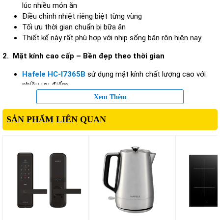
lúc nhiều món ăn
Điều chỉnh nhiệt riêng biệt từng vùng
Tối ưu thời gian chuẩn bị bữa ăn
Thiết kế này rất phù hợp với nhịp sống bận rộn hiện nay.
2. Mặt kính cao cấp – Bền đẹp theo thời gian
Hafele HC-I7365B
sử dụng mặt kính chất lượng cao với
nhiều ưu điểm
Chịu nhiệt tốt, hạn chế nứt vỡ khi thay đổi nhiệt độ
Xem Thêm
Chống trầy xước hiệu quả
Bề mặt phẳng, dễ lau chùi sau khi nấu
SẢN PHẨM LIÊN QUAN
Nhờ đó, bếp luôn giữ được vẻ ngoài sáng đẹp và sạch sẽ.