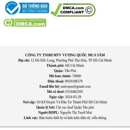
IV. Hướng dẫn sử dụng và bảo quản
1. Cách sử dụng
Dùng nồi có đáy nhiễm từ
Đặt nồi đúng vị trí vùng nấu
Chọn mức nhiệt phù hợp
CÔNG TY TNHH MTV VƯƠNG QUỐC MUA SẮM
Không chạm vào vùng nấu khi còn nóng
Địa chỉ:
12 Đô Đốc Long, Phường Phú Thọ Hòa, TP Hồ Chí Minh
Thành phố:
Hồ Chí Minh
2. Cách bảo quản
Quận:
Tân Phú
Mã bưu chính:
70000
Lau sạch mặt bếp sau mỗi lần sử dụng
Điện thoại:
0918188379
Tránh va đập mạnh vào kính
Email liên hệ:
maivqms@gmail.com
Không để nước tràn vào bảng điều khiển
Mã số thuế:
0318482595
Đảm bảo nguồn điện ổn định
Ngày cấp:
2024-05-29
Nơi cấp:
Sở Kế Hoạch Và Đầu Tư Thành Phố Hồ Chí Minh
V. Thông số kỹ thuật
Quản lý bởi:
Chi cục thuế Quận Tân phú
Người ĐDPL:
Nguyễn Thị Tuyết Mai
Model: HC-I7365B
Lĩnh vực:
Bán buôn thiết bị và linh kiện điện tử, viễn thông
Thương hiệu: Hafele