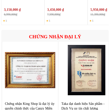
3,150,000 ₫
3,450,000 ₫
5,950,000 ₫
6,990,000₫
7,590,000₫
11,390,000₫
★
5
★
5
★
5
CHỨNG NHẬN ĐẠI LÝ
Chứng nhận King Shop là đại lý ủy
Taka đạt danh hiệu Sản phẩm -
quyền chính thức của Canzy Miền
Dịch Vụ uy tín chất lượng