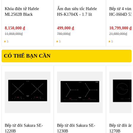
Khóa điện tử Hafele
Ấm đun siêu tốc Hafele
Bếp từ 4 vùng
ML2502B Black
HS-K1704X - 1.7 lít
HC-I604D 53
8,150,000 ₫
499,000 ₫
10,799,000 ₫
11,868,000₫
780,000₫
21,880,000₫
★
5
★
5
★
5
CÓ THỂ BẠN CẦN
3. Công suất mạnh – Gia nhiệt nhanh
Bếp có tổng công suất 4200W, có khả năng đun sôi nước
nhanh chóng
Rút ngắn thời gian nấu
Tiết kiệm điện nhờ hiệu suất truyền nhiệt tốt
Đặc biệt, chức năng tăng cường công suất (Booster) hỗ trợ
Bếp từ đôi Sakura SE-
Bếp từ đôi Sakura SE-
Bếp từ đôi â
nấu nhanh khi cần.
1220B
1230B
1270B