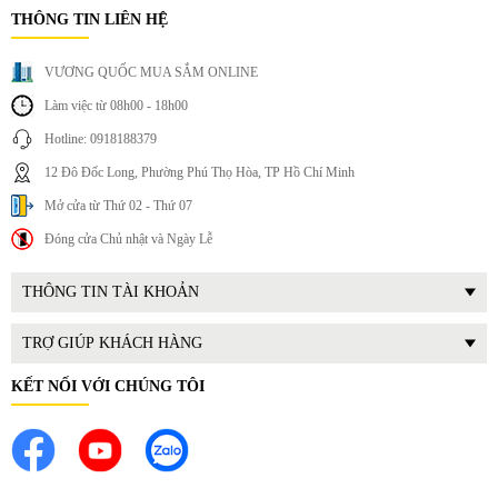
THÔNG TIN LIÊN HỆ
Tăng tính thẩm mỹ cho gian bếp: Thiết kế lắp âm giúp không
gian bếp gọn gàng, hiện đại hơn.
VƯƠNG QUỐC MUA SẮM ONLINE
Làm việc từ 08h00 - 18h00
Hotline: 0918188379
12 Đô Đốc Long, Phường Phú Thọ Hòa, TP Hồ Chí Minh
Mở cửa từ Thứ 02 - Thứ 07
Đóng cửa Chủ nhật và Ngày Lễ
THÔNG TIN TÀI KHOẢN
TRỢ GIÚP KHÁCH HÀNG
KẾT NỐI VỚI CHÚNG TÔI