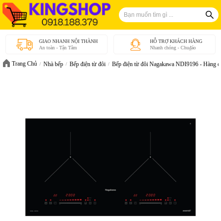
GIAO NHANH NỘI THÀNH
HỖ TRỢ KHÁCH HÀNG
An toàn - Tận Tâm
Nhanh chóng - Chu₫áo
Trang Chủ
Nhà bếp
Bếp điện từ đôi
Bếp điện từ đôi Nagakawa NDI9196 - Hàng c