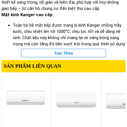
thiết kế sang trọng, tối giản và hiện đại, phù hợp với mọi không
gian bếp – từ căn hộ chung cư đến biệt thự cao cấp.
Mặt kính Kanger cao cấp:
Toàn bộ bề mặt bếp được trang bị kính Kanger chống trầy
xước, chịu nhiệt lên tới 1000°C, chịu lực tốt và dễ dàng vệ
sinh. Chất liệu này không chỉ mang lại vẻ sáng bóng sang
trọng mà còn tăng độ bền vượt trội trong quá trình sử dụng
lâu dài.
Xem Thêm
Bảng điều khiển cảm ứng trượt (Slide Touch Control):
SẢN PHẨM LIÊN QUAN
Bếp điện từ Inverter
này trang bị hai bảng điều khiển riêng
biệt cho từng vùng nấu, giúp người dùng thao tác chính xác
và nhanh chóng. Chỉ với một thao tác chạm nhẹ hoặc vuốt
trượt, bạn có thể tùy chỉnh công suất, chọn chế độ nấu
hoặc kích hoạt chức năng an toàn.
Thiết kế âm bàn gọn gàng:
Với kích thước lắp đặt tiêu chuẩn châu Âu, bếp dễ dàng lắp
âm giúp tiết kiệm diện tích, tạo nên không gian bếp liền