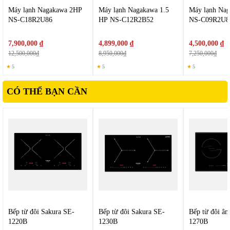
mạch, sang trọng và chuyên nghiệp.
Máy lạnh Nagakawa 2HP
Máy lạnh Nagakawa 1.5
Máy lạnh Na
NS-C18R2U86
HP NS-C12R2B52
NS-C09R2U8
7,900,000 ₫
4,899,000 ₫
4,500,000 ₫
12,500,000₫
8,950,000₫
7,250,000₫
★
5
★
5
★
5
CÓ THỂ BẠN CẦN
Bếp từ đôi Sakura SE-
Bếp từ đôi Sakura SE-
Bếp từ đôi â
1220B
1230B
1270B