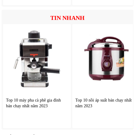
TIN NHANH
Top 10 máy pha cà phê gia đình
Top 10 nồi áp suất bán chạy nhất
bán chạy nhất năm 2023
năm 2023
3. Lợi ích thực tế khi sử dụng
Tiết kiệm năng lượng & chi phí sinh hoạt
: nhờ công
nghệ Inverter và hiệu suất truyền nhiệt gần như 90%, lượng
điện tiêu hao giảm rõ rệt so với bếp điện hay bếp gas