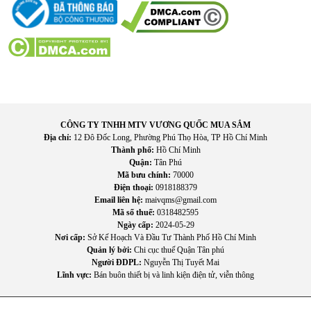
CÔNG TY TNHH MTV VƯƠNG QUỐC MUA SẮM
Địa chỉ:
12 Đô Đốc Long, Phường Phú Thọ Hòa, TP Hồ Chí Minh
Thành phố:
Hồ Chí Minh
Quận:
Tân Phú
4. Hướng dẫn sử dụng và bảo quản
Mã bưu chính:
70000
Cách sử dụng cơ bản
Điện thoại:
0918188379
Email liên hệ:
maivqms@gmail.com
Kết nối nguồn điện ổn định (220V/50Hz).
Mã số thuế:
0318482595
Ngày cấp:
2024-05-29
Đặt nồi có đáy phẳng, vật liệu từ tính lên vùng bếp từ.
Nơi cấp:
Sở Kế Hoạch Và Đầu Tư Thành Phố Hồ Chí Minh
Chạm nút nguồn để khởi động bếp.
Quản lý bởi:
Chi cục thuế Quận Tân phú
Dùng thanh trượt để điều chỉnh công suất hoặc nhiệt độ
Người ĐDPL:
Nguyễn Thị Tuyết Mai
mong muốn.
Lĩnh vực:
Bán buôn thiết bị và linh kiện điện tử, viễn thông
Khi nấu xong, tắt bếp và đợi quạt làm mát ngừng hoàn toàn
trước khi vệ sinh.