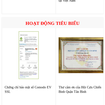
tại Việt Nam
Booster để tăng công suất, giúp đun sôi nước hay nấu món
cần nhiệt độ cao chỉ trong vài phút – tiết kiệm đáng kể thời
gian nấu nướng.
Hẹn giờ nấu thông minh – Rảnh tay tuyệt đối
HOẠT ĐỘNG TIÊU BIỂU
Tính năng hẹn giờ tự động cho phép bạn cài đặt thời gian
nấu cho từng vùng bếp. Khi hết giờ, bếp tự động tắt, tránh
cháy khét thức ăn và đảm bảo an toàn tối đa cho người
dùng bận rộn.
Khóa trẻ em và chống tràn – An toàn tuyệt đối
Bếp đôi điện từ lắp âm
này được trang bị hệ thống khóa an
toàn trẻ em (Child Lock), tự động ngắt khi quá nhiệt hoặc
khi nước tràn lên bảng điều khiển, giúp bảo vệ toàn diện cho
người sử dụng và thiết bị.
Chứng chỉ bảo mật số Comodo EV
Thư cảm ơn của Hội Cựu Chiến
SSL
Binh Quận Tân Bình