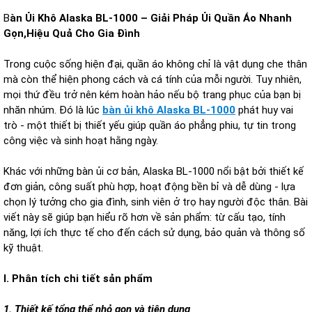
B
àn Ủi Khô Alaska BL-1000 – Giải Pháp Ủi Quần Áo Nhanh
Gọn,Hiệu Quả Cho Gia Đình
Trong cuộc sống hiện đại, quần áo không chỉ là vật dụng che thân
mà còn thể hiện phong cách và cá tính của mỗi người. Tuy nhiên,
mọi thứ đều trở nên kém hoàn hảo nếu bộ trang phục của bạn bị
nhăn nhúm. Đó là lúc
bàn ủi khô Alaska BL-1000
phát huy vai
trò - một thiết bị thiết yếu giúp quần áo phẳng phiu, tự tin trong
công việc và sinh hoạt hằng ngày.
Khác với những bàn ủi cơ bản, Alaska BL-1000 nổi bật bởi thiết kế
đơn giản, công suất phù hợp, hoạt động bền bỉ và dễ dùng - lựa
chọn lý tưởng cho gia đình, sinh viên ở trọ hay người độc thân. Bài
viết này sẽ giúp bạn hiểu rõ hơn về sản phẩm: từ cấu tạo, tính
năng, lợi ích thực tế cho đến cách sử dụng, bảo quản và thông số
kỹ thuật.
I. Phân tích chi tiết sản phẩm
1. Thiết kế tổng thể nhỏ gọn và tiện dụng