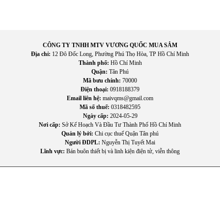
CÔNG TY TNHH MTV VƯƠNG QUỐC MUA SẮM
Địa chỉ:
12 Đô Đốc Long, Phường Phú Thọ Hòa, TP Hồ Chí Minh
Thành phố:
Hồ Chí Minh
Quận:
Tân Phú
Mã bưu chính:
70000
Điện thoại:
0918188379
Email liên hệ:
maivqms@gmail.com
Mã số thuế:
0318482595
Ngày cấp:
2024-05-29
Nơi cấp:
Sở Kế Hoạch Và Đầu Tư Thành Phố Hồ Chí Minh
Quản lý bởi:
Chi cục thuế Quận Tân phú
Người ĐDPL:
Nguyễn Thị Tuyết Mai
Lĩnh vực:
Bán buôn thiết bị và linh kiện điện tử, viễn thông
III. Lợi ích thực tế khi sử dụng
1. Giữ trang phục phẳng nếp – tự tin mọi lúc