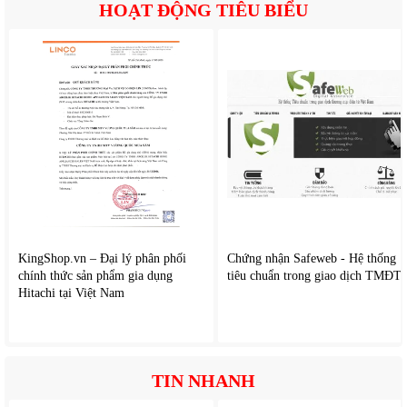
4. Công suất phù hợp – ủi nhanh và hiệu quả
HOẠT ĐỘNG TIÊU BIỂU
Alaska BL-1000 thường có công suất 1000 ~ 1200W, đủ
mạnh để ủi nhanh các loại trang phục hàng ngày như áo sơ
mi, quần vải, váy vóc hoặc đồ cotton.
Công suất này đảm bảo quần áo được ủi phẳng nhanh
chóng, đảm bảo nhiệt độ đủ mạnh để làm phẳng nếp nhăn,
không tiêu tốn điện quá nhiều.
Công suất phù hợp giúp bạn không cần phải chờ đợi lâu khi
ủi đồ mới lấy ra từ máy giặt.
5. Chống đóng cặn – an toàn cho vải sợi
KingShop.vn – Đại lý phân phối
Chứng nhận Safeweb - Hệ thống
chính thức sản phẩm gia dụng
tiêu chuẩn trong giao dịch TMĐT
Dù là bàn ủi khô, mặt đế của Alaska BL-1000 được phủ lớp
Hitachi tại Việt Nam
chống dính chất lượng cao, giúp giảm tình trạng vải bám
dính vào mặt đế, giảm cặn bám trên mặt ủi sau thời gian sử
dụng. Bảo vệ quần áo khỏi bị tổn hại trong quá trình ủi
TIN NHANH