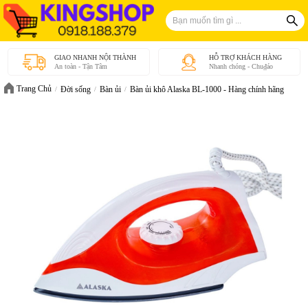
GIAO NHANH NỘI THÀNH
HỖ TRỢ KHÁCH HÀNG
An toàn - Tận Tâm
Nhanh chóng - Chu₫áo
Trang Chủ
Đời sống
Bàn ủi
Bàn ủi khô Alaska BL-1000 - Hàng chính hãng