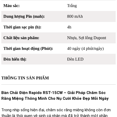
Màu sắc:
Trắng
Dung lượng Pin (mah):
800 mAh
Thời gian sạc pin (h):
4h
Chất liệu sản phẩm:
Nhựa, Sợi lông Dupont
Thời gian hoạt động (Phút):
40 ngày (4 phút/ngày)
Đèn hiển thị:
Đèn LED
THÔNG TIN SẢN PHẨM
Bàn Chải Điện Rapido RST-15CW – Giải Pháp Chăm Sóc
Răng Miệng Thông Minh Cho Nụ Cười Khỏe Đẹp Mỗi Ngày
Trong nhịp sống hiện đại, chăm sóc răng miệng không còn đơn
thuần là thói quen vệ sinh cá nhân mà đã trở thành một phần