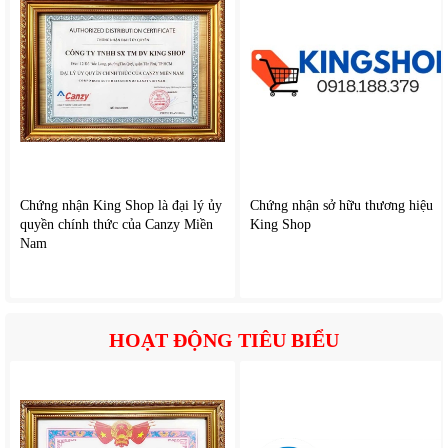
Chứng nhận King Shop là đại lý ủy
Chứng nhận sở hữu thương hiệu
quyền chính thức của Canzy Miền
King Shop
Nam
2. Tính năng nổi bật của
Rapido RST-15CW
Công nghệ rung động tốc độ cao 40.000 nhịp/phút làm
HOẠT ĐỘNG TIÊU BIỂU
sạch sâu
Hẹn giờ 2 phút chuẩn nha khoa
Nhắc chuyển vùng đánh răng mỗi 30 giây
Lông bàn chải mềm mại, bảo vệ nướu
Thiết kế chống nước IPX7 an toàn khi sử dụng