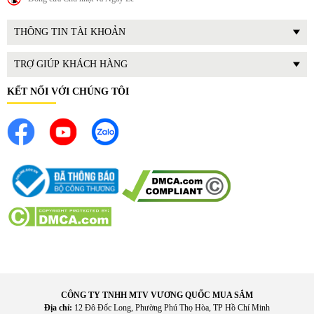
Người đang chỉnh nha thường khó làm sạch kẽ răng. Bàn
THÔNG TIN TÀI KHOẢN
chải điện với đầu nhỏ và rung mạnh giúp làm sạch quanh
mắc cài tốt hơn.
TRỢ GIÚP KHÁCH HÀNG
Hình thành thói quen vệ sinh răng miệng chuẩn
KẾT NỐI VỚI CHÚNG TÔI
Nhờ tính năng hẹn giờ và nhắc chuyển vùng, sản phẩm giúp
người dùng – đặc biệt là trẻ lớn – duy trì thói quen đánh
răng đúng cách mỗi ngày.
CÔNG TY TNHH MTV VƯƠNG QUỐC MUA SẮM
Địa chỉ:
12 Đô Đốc Long, Phường Phú Thọ Hòa, TP Hồ Chí Minh