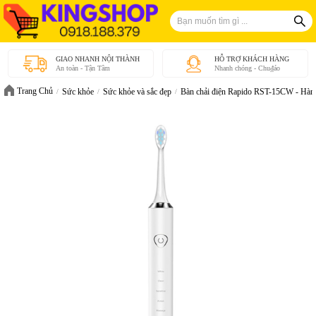
GIAO NHANH NỘI THÀNH
HỖ TRỢ KHÁCH HÀNG
An toàn - Tận Tâm
Nhanh chóng - Chu₫áo
Trang Chủ
Sức khỏe
Sức khỏe và sắc đẹp
Bàn chải điện Rapido RST-15CW - Hàn