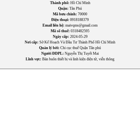
Thành phố:
Hồ Chí Minh
Quận:
Tân Phú
Mã bưu chính:
70000
Điện thoại:
0918188379
Email liên hệ:
maivqms@gmail.com
Mã số thuế:
0318482595
Ngày cấp:
2024-05-29
Nơi cấp:
Sở Kế Hoạch Và Đầu Tư Thành Phố Hồ Chí Minh
Quản lý bởi:
Chi cục thuế Quận Tân phú
Người ĐDPL:
Nguyễn Thị Tuyết Mai
Lĩnh vực:
Bán buôn thiết bị và linh kiện điện tử, viễn thông
4. Hướng dẫn sử dụng và bảo quản
Để đạt hiệu quả tối ưu, bạn nên thực hiện theo các bước sau:
Làm ướt đầu bàn chải và cho lượng kem vừa đủ.
Đặt bàn chải lên răng trước khi bật máy để tránh bắn kem.
Di chuyển bàn chải chậm rãi theo từng vùng trong khoang
miệng.
Giữ mỗi vùng khoảng 30 giây theo tín hiệu nhắc.
Sau 2 phút, máy sẽ tự ngắt.
Rửa sạch đầu bàn chải và để khô tự nhiên.