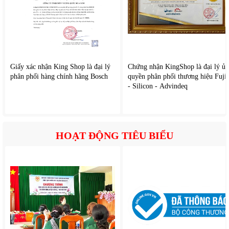
2. Tính năng nổi bật của
Hawonkoo KEH-170PK
Đun nước siêu tốc chỉ trong 3–5 phút
Tự động ngắt khi nước sôi hoặc khi cạn nước
Đế xoay 360 độ tiện lợi, nâng nhấc ấm từ mọi hướng
Thiết kế chống bỏng, cách nhiệt hiệu quả
Giấy xác nhận King Shop là đại lý
Chứng nhận KingShop là đại lý ủy
phân phối hàng chính hãng Bosch
Đèn báo hoạt động rõ ràng
quyền phân phối thương hiệu Fuji
- Silicon - Advindeq
Nắp mở rộng dễ dàng vệ sinh
HOẠT ĐỘNG TIÊU BIỂU