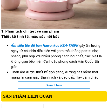
1. Phân tích chi tiết về sản phẩm
Thiết kế tinh tế, màu sắc nổi bật
Ấm siêu tốc để bàn Hawonkoo KEH-170PK
gây ấn tượng
ngay từ cái nhìn đầu tiên với gam màu hồng pastel nhẹ
nhàng, phù hợp với nhiều phong cách nội thất, đặc biệt là
không gian bếp hiện đại hoặc phong cách Hàn Quốc tối
giản.
Thân ấm được thiết kế gọn gàng, đường nét mềm mại,
mang lại cảm giác thanh lịch và cao cấp. Tay cầm chắc
chắn, chống trơn trượt giúp người dùng dễ dàng thao tác, kể
Xem Thêm
cả khi tay ướt.
SẢN PHẨM LIÊN QUAN
Dung tích phù hợp cho gia đình
Sản phẩm sở hữu dung tích 1.7 lít – mức dung tích lý tưởng