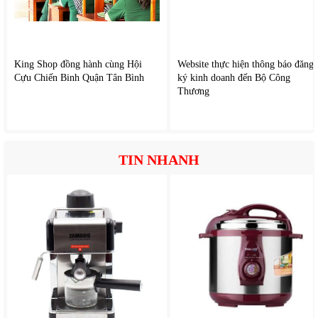
King Shop đồng hành cùng Hội
Website thực hiện thông báo đăng
Cựu Chiến Binh Quận Tân Bình
ký kinh doanh đến Bộ Công
Thương
3. Lợi ích thực tế khi sử dụng
Tiết kiệm thời gian
TIN NHANH
Thay vì đun nước bằng bếp gas hoặc bếp điện truyền thống,
ấm
siêu tốc gia đình
này giúp bạn có nước nóng chỉ trong vài phút.
Điều này cực kỳ hữu ích cho:
Pha cà phê, trà
Chuẩn bị bữa sáng nhanh
Pha sữa cho trẻ em
Nấu mì, súp tiện lợi
Tiết kiệm điện năng