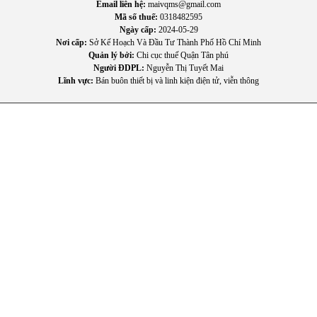
Bật công tắc để bắt đầu đun
Email liên hệ:
maivqms@gmail.com
Chờ ấm tự ngắt khi nước sôi
Mã số thuế:
0318482595
Ngày cấp:
2024-05-29
Lưu ý khi sử dụng
Nơi cấp:
Sở Kế Hoạch Và Đầu Tư Thành Phố Hồ Chí Minh
Quản lý bởi:
Chi cục thuế Quận Tân phú
Không đun ấm khi không có nước
Người ĐDPL:
Nguyễn Thị Tuyết Mai
Lĩnh vực:
Bán buôn thiết bị và linh kiện điện tử, viễn thông
Không chạm vào thân ấm khi đang hoạt động
Đặt ấm ở nơi khô ráo, thoáng mát
Không để trẻ em tự ý sử dụng
Hướng dẫn bảo quản và vệ sinh
Vệ sinh ấm định kỳ 1–2 tuần/lần
Sử dụng giấm hoặc chanh để loại bỏ cặn vôi
Không nhúng đế điện vào nước
Lau khô trước khi cất giữ
5. Thông số kỹ thuật
-
Model
: KEH-170PK
-
Điện áp
: 220V-240V/50Hz-60Hz
-
Công suất
: 1850W-2200W
-
Dung tích
: 1,7L