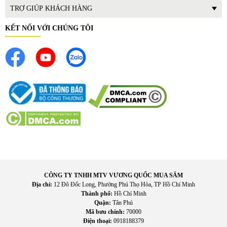
TRỢ GIÚP KHÁCH HÀNG
KẾT NỐI VỚI CHÚNG TÔI
4. Hướng dẫn sử dụng và bảo quản
Cách sử dụng
CÔNG TY TNHH MTV VƯƠNG QUỐC MUA SẮM
Địa chỉ:
12 Đô Đốc Long, Phường Phú Thọ Hòa, TP Hồ Chí Minh
Đổ nước vào ấm, không vượt quá mức tối đa
Thành phố:
Hồ Chí Minh
Quận:
Tân Phú
Đậy kín nắp ấm
Mã bưu chính:
70000
Đặt ấm lên đế và cắm điện
Điện thoại:
0918188379