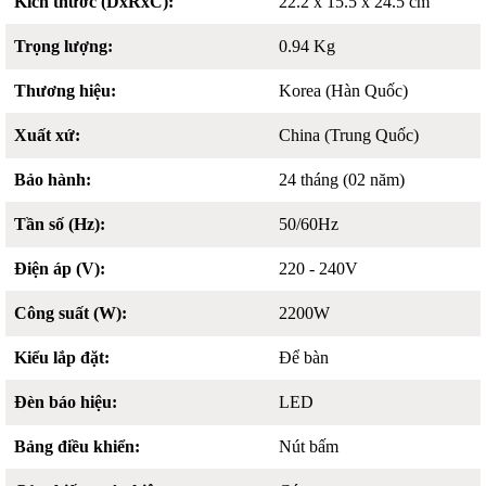
Kích thước (DxRxC):
22.2 x 15.5 x 24.5 cm
Trọng lượng:
0.94 Kg
Thương hiệu:
Korea (Hàn Quốc)
Xuất xứ:
China (Trung Quốc)
Bảo hành:
24 tháng (02 năm)
Tần số (Hz):
50/60Hz
Điện áp (V):
220 - 240V
Công suất (W):
2200W
Kiểu lắp đặt:
Để bàn
Đèn báo hiệu:
LED
Bảng điều khiển:
Nút bấm