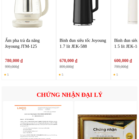
Ấm pha trà đa năng
Bình đun siêu tốc Joyoung
Bình đun siêu
Joyoung JTM-125
1.7 lít JEK-588
1.5 lít JEK-1
780,000 ₫
670,000 ₫
600,000 ₫
999,000₫
899,000₫
799,000₫
★
5
★
5
★
5
CHỨNG NHẬN ĐẠI LÝ