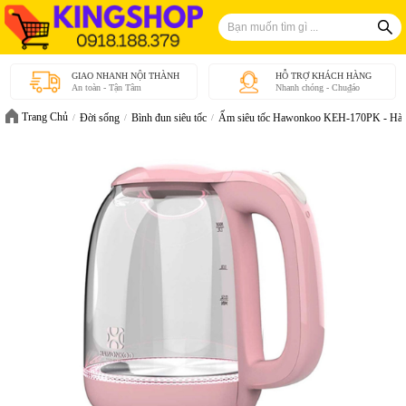
GIAO NHANH NỘI THÀNH
HỖ TRỢ KHÁCH HÀNG
An toàn - Tận Tâm
Nhanh chóng - Chu₫áo
Trang Chủ
Đời sống
Bình đun siêu tốc
Ấm siêu tốc Hawonkoo KEH-170PK - Hàn