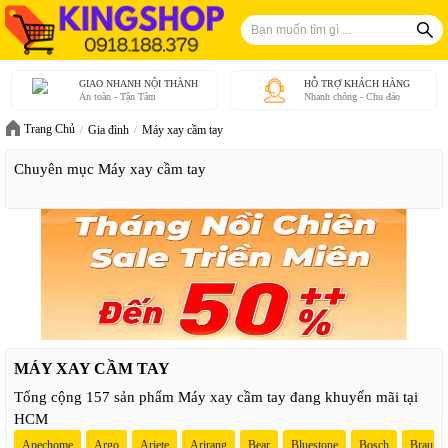
GIAO NHANH NỘI THÀNH
HỖ TRỢ KHÁCH HÀNG
An toàn - Tận Tâm
Nhanh chóng - Chu đáo
Trang Chủ
Gia đình
Máy xay cầm tay
Chuyên mục Máy xay cầm tay
MÁY XAY CẦM TAY
Tổng cộng 157 sản phẩm Máy xay cầm tay đang khuyến mãi tại
HCM
Apechome
Argo
Ariete
Arirang
Bear
Bluestone
Bosch
Braun