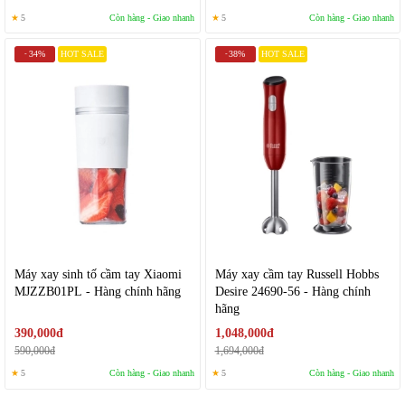
★
5
Còn hàng - Giao nhanh
★
5
Còn hàng - Giao nhanh
34%
HOT SALE
38%
HOT SALE
-
-
Máy xay sinh tố cầm tay Xiaomi
Máy xay cầm tay Russell Hobbs
MJZZB01PL - Hàng chính hãng
Desire 24690-56 - Hàng chính
hãng
390,000đ
1,048,000đ
590,000đ
1,694,000đ
★
5
Còn hàng - Giao nhanh
★
5
Còn hàng - Giao nhanh