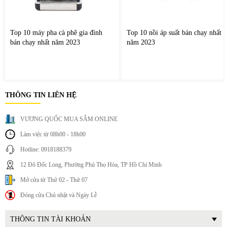
thì không thể hoạt động được.
Top 10 máy pha cà phê gia đình
Top 10 nồi áp suất bán chạy nhất
bán chạy nhất năm 2023
năm 2023
THÔNG TIN LIÊN HỆ
VƯƠNG QUỐC MUA SẮM ONLINE
Làm việc từ 08h00 - 18h00
Hotline: 0918188379
12 Đô Đốc Long, Phường Phú Thọ Hòa, TP Hồ Chí Minh
Mở cửa từ Thứ 02 - Thứ 07
Đóng cửa Chủ nhật và Ngày Lễ
THÔNG TIN TÀI KHOẢN