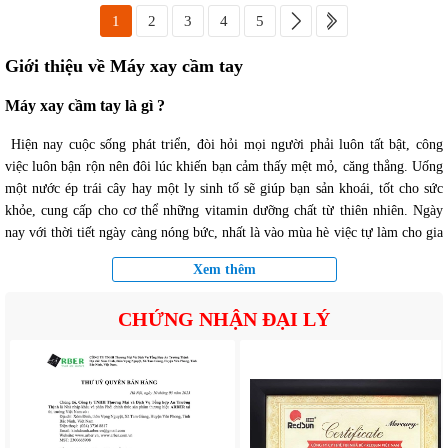
1
2
3
4
5
Giới thiệu về Máy xay cầm tay
Máy xay cầm tay là gì ?
Hiện nay cuộc sống phát triển, đòi hỏi mọi người phải luôn tất bật, công
việc luôn bận rộn nên đôi lúc khiến bạn cảm thấy mệt mỏ, căng thẳng. Uống
một nước ép trái cây hay một ly sinh tố sẽ giúp bạn sản khoái, tốt cho sức
khỏe, cung cấp cho cơ thể những vitamin dưỡng chất từ thiên nhiên. Ngày
nay với thời tiết ngày càng nóng bức, nhất là vào mùa hè việc tự làm cho gia
đình mình ly sinh tố để giải khát những buổi trưa hoặc buổi sáng sẽ không
Xem thêm
còn khó khăn gì nhiều vì đã có sự trợ giúp của máy xay cầm tay thế hệ mới,
đa chức năng với bộ dụng cụ phong phú và động cơ mạnh mẽ,
xay được các
CHỨNG NHẬN ĐẠI LÝ
loại sinh tố
, các loại cháo cho em bé, làm các món súp rau củ cho món khai
vị, xay thịt, cá, đánh trứng... bạn chỉ cần chuẩn bị nguyên liệu trước là đã có
thể làm ra những món ăn hay nước uống tươi ngon và bổ dưỡng. Đối với
những người bận rộn không có thời gian ra các quán nước, quán sinh tố hay
là muốn tiết kiệm chi phí cho gia đình, vừa đảm bảo chất lượng vừa hợp vệ
sinh thì sáng sáng chúng ta có thể tự chuẩn bị nguyên liệu trước để trong tủ