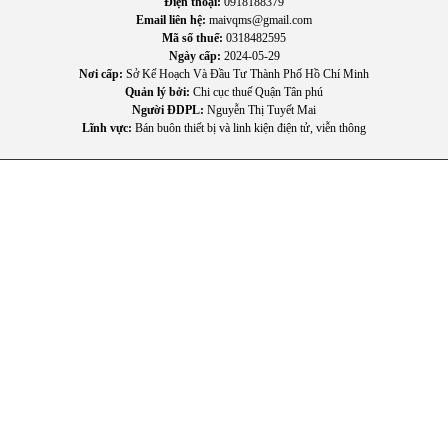
Điện thoại:
0918188379
Email liên hệ:
maivqms@gmail.com
Mã số thuế:
0318482595
Ngày cấp:
2024-05-29
Nơi cấp:
Sở Kế Hoạch Và Đầu Tư Thành Phố Hồ Chí Minh
Quản lý bởi:
Chi cục thuế Quận Tân phú
Người ĐDPL:
Nguyễn Thị Tuyết Mai
Lĩnh vực:
Bán buôn thiết bị và linh kiện điện tử, viễn thông