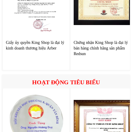
lạnh, để lúc cần thiết như buồi trưa hoặc tối thì chúng ta đã có thể làm cho
mình một ly sinh tố thơm ngon mà không cần phải ra quán nước, với thời
gian nhanh gọn để chế được một ly sinh tố hay làm ra những món ăn khai vị
chất lượng thì không thề thiếu 1 thiết bị được nhiều người tin dùng đó là
máy xay cầm tay.
Máy xay cầm tay
với thiết kế nhỏ gọn cách sử dụng đơn giản có thể giúp
Giấy ủy quyền King Shop là đại lý
Chứng nhận King Shop là đại lý
bạn giải quyết vấn đề nhanh chóng, với nhiều người khó tính thì họ cần đảm
kinh doanh thương hiệu Arber
bán hàng chính hãng sản phẩm
bảo vệ sinh và chất lượng tươi ngon thì việc trang bị cho mình một chiếc
Redsun
máy xay cầm tay để có thể tự làm là rất cần thiết. Chiếc máy giúp bạn tự tay
xay những quả trái cây thơm ngon hay những loại thit đảm bảo chất lượng.
Thiết bị này được xay tự động bằng điện, tốc độ xay nhanh, có thể tùy chỉnh
cường độ ép theo ý của mình rất tiện lợi, là một sản phẩm không thề thiếu
HOẠT ĐỘNG TIÊU BIỂU
cho mỗi gia đình.
Một số ưu và nhược điểm của máy xay cầm tay
Ưu điểm của máy xay cầm tay :
- Máy xay cầm tay có thiết kế đẹp mắt, kiểu dáng hiện đại, kết hợp với nhiều
tông màu, tất cả góp phần tô điểm thêm cho gian bếp nhà bạn. Không chỉ
vậy, chất liệu làm nên máy cũng vô cùng chắc chắn với nhựa chịu lực, chống