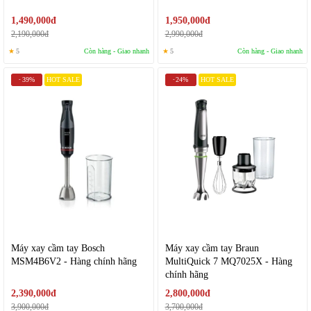
1,490,000đ
1,950,000đ
2,190,000đ
2,990,000đ
★
5
Còn hàng - Giao nhanh
★
5
Còn hàng - Giao nhanh
39%
HOT SALE
24%
HOT SALE
-
-
Máy xay cầm tay Bosch
Máy xay cầm tay Braun
MSM4B6V2 - Hàng chính hãng
MultiQuick 7 MQ7025X - Hàng
chính hãng
2,390,000đ
2,800,000đ
3,900,000đ
3,700,000đ