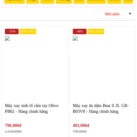
Mới nhất
31%
HOT SALE
46%
HOT SALE
-
-
Máy xay sinh tố cầm tay Olivo
Máy xay ăn dặm Bear 0.3L GR-
PB02 - Hàng chính hãng
B03V8 - Hàng chính hãng
790,000đ
403,000đ
1,150,000đ
750,000đ