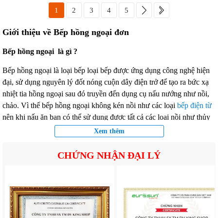
1
2
3
4
5
Giới thiệu về Bếp hồng ngoại đơn
Bếp hồng ngoại là gì ?
Bếp hồng ngoại là loại bếp loại bếp được ứng dụng công nghệ hiện
đại, sử dụng nguyên lý đốt nóng cuộn dây điện trở để tạo ra bức xạ
nhiệt tia hồng ngoại sau đó truyền đến dụng cụ nấu nướng như nồi,
chảo. Vì thế bếp hồng ngoại không kén nồi như các loại
bếp điện từ
nên khi nấu ăn bạn có thể sử dụng được tất cả các loại nồi như thủy
tinh, nhôm, inox, nồi đất...
Xem thêm
Bếp hồng ngoại đơn
là loại bếp chỉ có 1 vùng dùng để nấu ăn, thiết
CHỨNG NHẬN ĐẠI LÝ
kế nhỏ gọn, rất tiện lợi trong các bữa tiệc, đặc biệt bếp còn có kiểu
dáng đẹp, sang trọng có mặt kính cao cấp, sử dụng công nghệ
ceramic đảm bảo chịu nhiệt và va đập tốt, chịu sốc nhiệt cao, an toàn
khi sử dụng.
Ưu điểm của bếp hồng ngoại dơn :