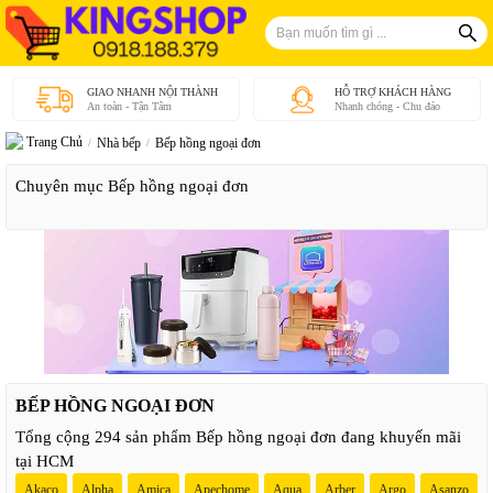
GIAO NHANH NỘI THÀNH
HỖ TRỢ KHÁCH HÀNG
An toàn - Tận Tâm
Nhanh chóng - Chu đáo
Trang Chủ
Nhà bếp
Bếp hồng ngoại đơn
Chuyên mục Bếp hồng ngoại đơn
BẾP HỒNG NGOẠI ĐƠN
Tổng cộng 294 sản phẩm Bếp hồng ngoại đơn đang khuyến mãi
tại HCM
Akaco
Alpha
Amica
Apechome
Aqua
Arber
Argo
Asanzo