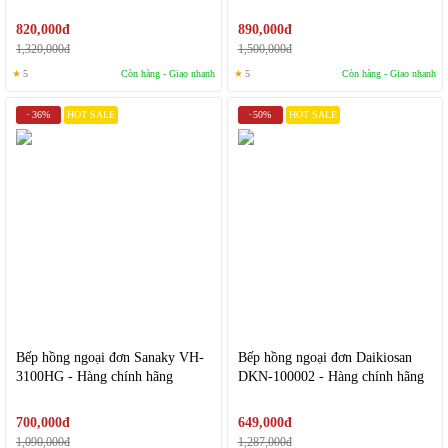
820,000đ
890,000đ
1,320,000đ
1,500,000đ
★
5
Còn hàng - Giao nhanh
★
5
Còn hàng - Giao nhanh
36%
HOT SALE
50%
HOT SALE
-
-
Bếp hồng ngoại đơn Sanaky VH-
Bếp hồng ngoại đơn Daikiosan
3100HG - Hàng chính hãng
DKN-100002 - Hàng chính hãng
700,000đ
649,000đ
1,090,000đ
1,287,000đ