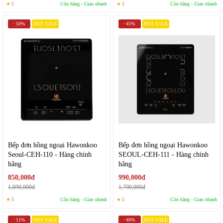
★
5
Còn hàng - Giao nhanh
★
5
Còn hàng - Giao nhanh
50%
HOT SALE
45%
HOT SALE
-
-
Bếp đơn hồng ngoại Hawonkoo
Bếp đơn hồng ngoại Hawonkoo
Seoul-CEH-110 - Hàng chính
SEOUL-CEH-111 - Hàng chính
hãng
hãng
850,000đ
990,000đ
1,690,000đ
1,790,000đ
★
5
Còn hàng - Giao nhanh
★
5
Còn hàng - Giao nhanh
11%
HOT SALE
40%
HOT SALE
-
-