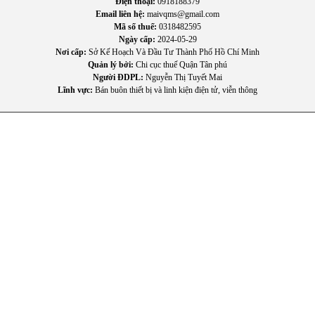
Điện thoại:
0918188379
Email liên hệ:
maivqms@gmail.com
Mã số thuế:
0318482595
Ngày cấp:
2024-05-29
Nơi cấp:
Sở Kế Hoạch Và Đầu Tư Thành Phố Hồ Chí Minh
Quản lý bởi:
Chi cục thuế Quận Tân phú
Người ĐDPL:
Nguyễn Thị Tuyết Mai
Lĩnh vực:
Bán buôn thiết bị và linh kiện điện tử, viễn thông