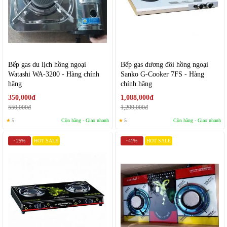
Bếp gas du lịch hồng ngoại
Bếp gas dương đôi hồng ngoại
Watashi WA-3200 - Hàng chính
Sanko G-Cooker 7FS - Hàng
hãng
chính hãng
350,000đ
1,088,000đ
550,000đ
1,299,000đ
★
5
Còn hàng - Giao nhanh
★
5
Còn hàng - Giao nhanh
25%
HOT SALE
41%
HOT SALE
-
-