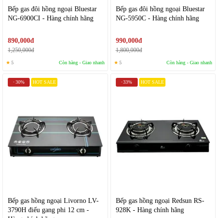
Bếp gas đôi hồng ngoại Bluestar
Bếp gas đôi hồng ngoại Bluestar
NG-6900CI - Hàng chính hãng
NG-5950C - Hàng chính hãng
890,000đ
990,000đ
1,250,000đ
1,800,000đ
★
5
Còn hàng - Giao nhanh
★
5
Còn hàng - Giao nhanh
30%
HOT SALE
33%
HOT SALE
-
-
Bếp gas hồng ngoại Livorno LV-
Bếp gas hồng ngoại Redsun RS-
3790H điếu gang phi 12 cm -
928K - Hàng chính hãng