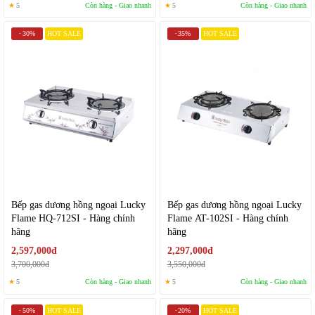
★
5
Còn hàng - Giao nhanh
★
5
Còn hàng - Giao nhanh
30%
HOT SALE
35%
HOT SALE
-
-
Bếp gas dương hồng ngoại Lucky
Bếp gas dương hồng ngoại Lucky
Flame HQ-712SI - Hàng chính
Flame AT-102SI - Hàng chính
hãng
hãng
2,597,000đ
2,297,000đ
3,700,000đ
3,550,000đ
★
5
Còn hàng - Giao nhanh
★
5
Còn hàng - Giao nhanh
50%
HOT SALE
20%
HOT SALE
-
-