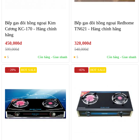
Bếp gas đôi hồng ngoại Kim
Bếp gas đôi hồng ngoại Redhome
Cương KC-170 - Hàng chính
TN621 - Hàng chính hãng
hãng
450,000đ
320,000đ
599,000đ
540,000đ
★
5
Còn hàng - Giao nhanh
★
5
Còn hàng - Giao nhanh
29%
HOT SALE
45%
HOT SALE
-
-