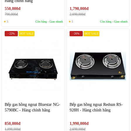
Hàng chính hãng
550,000đ
1,790,000đ
790,000đ
2,690,000đ
★
5
Còn hàng - Giao nhanh
★
5
Còn hàng - Giao nhanh
22%
HOT SALE
26%
HOT SALE
-
-
Bếp gas hồng ngoại Bluestar NG-
Bếp gas hồng ngoại Redsun RS-
5790BC - Hàng chính hãng
928H - Hàng chính hãng
850,000đ
1,990,000đ
1,090,000đ
2,690,000đ