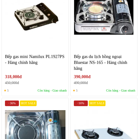
Bếp gas mini Namilux PL1927PS
Bếp gas du lịch hồng ngoại
- Hàng chính hãng
Bluestar NS-165 - Hàng chính
hãng
318,000đ
390,000đ
450,000đ
490,000đ
★
5
Còn hàng - Giao nhanh
★
5
Còn hàng - Giao nhanh
36%
HOT SALE
16%
HOT SALE
-
-