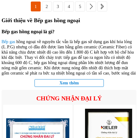
1
2
3
4
5
Giới thiệu về Bếp gas hồng ngoại
Bếp gas hồng ngoại là gì?
Bếp gas
hồng ngoại về nguyên tắc vẫn là bếp gas sử dụng gas khí hóa lỏng
(L.P.G) nhưng có đầu đốt được làm bằng gốm ceramic (Ceramic Fiber) có
khả năng chịu được nhiệt độ cao lên đến 1.800 độ C kết hợp với bộ chế hòa
khí đặc biệt. Thay vì đốt cháy trực tiếp gas để tạo ra ngọn lửa có nhiệt độ
khoảng 600 độ C, bếp gas hồng ngoại dùng phần lớn nhiệt lượng để đun
nóng mặt gốm ceramic. Khi được nung nóng đến nhiệt độ thích hợp mặt
gốm ceramic sẽ phát ra bức xạ nhiệt hồng ngoại có tần số cao, bước sóng dài
và tính xuyên thấu tốt, nấu chín trực tiếp thức ăn và giảm tiêu hao nhiệt
Xem thêm
lượng.
Với hiệu quả truyền nhiệt cao hơn bếp gas thông thường đến 69% (tương
CHỨNG NHẬN ĐẠI LÝ
đương 1.019 độ C), bếp gas hồng ngoại giúp tiết kiệm tối đa 37% lượng gas
và 25% thời gian nấu nướng so với bếp gas thông thường. Ngoài ra, trên mặt
gốm ceramic có hàng ngàn lỗ dẫn khí li ti (từ 2.000 lỗ đến 6.000 lỗ) đốt
cháy hoàn toàn lượng gas cung cấp, giảm tối đa lượng khí độc hại là carbon
monoxide (0,002%) và nitric oxide (0,001%). Vì vậy, bếp gas hồng ngoại
không sinh ra khói, khí độc hại giúp bạn phòng ngừa các bệnh về hô hấp
như ung thư phổi, ngộ độc khí gas và giúp bảo vệ môi trường. Cuối cùng,
bếp gas hồng ngoại không có ngọn lửa dư thừa giúp hạn chế tối đa các vấn