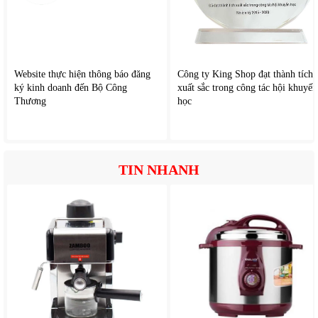
tuổi thọ không quá cao.
- Đối với bếp gas hồng ngoại thì nấu ăn nên tập trung chú ý vì bếp có độ
nóng cao nên rất dễ gay ra cháy , khét thức ăn.
Website thực hiện thông báo đăng
Công ty King Shop đạt thành tích
ký kinh doanh đến Bộ Công
xuất sắc trong công tác hội khuyến
Thương
học
TIN NHANH