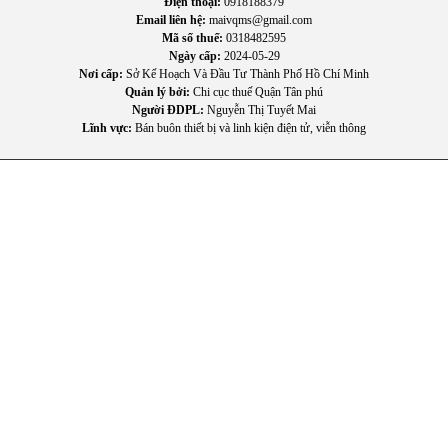
Điện thoại:
0918188379
Email liên hệ:
maivqms@gmail.com
Mã số thuế:
0318482595
Ngày cấp:
2024-05-29
Nơi cấp:
Sở Kế Hoạch Và Đầu Tư Thành Phố Hồ Chí Minh
Quản lý bởi:
Chi cục thuế Quận Tân phú
Người ĐDPL:
Nguyễn Thị Tuyết Mai
Lĩnh vực:
Bán buôn thiết bị và linh kiện điện tử, viễn thông