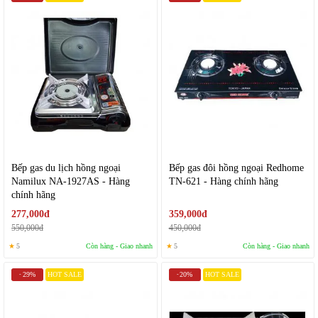
Bếp gas du lịch hồng ngoại
Bếp gas đôi hồng ngoại Redhome
Namilux NA-1927AS - Hàng
TN-621 - Hàng chính hãng
chính hãng
277,000đ
359,000đ
550,000đ
450,000đ
★
5
Còn hàng - Giao nhanh
★
5
Còn hàng - Giao nhanh
29%
HOT SALE
20%
HOT SALE
-
-