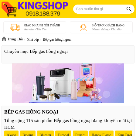
GIAO NHANH NỘI THÀNH
HỖ TRỢ KHÁCH HÀNG
An toàn - Tận Tâm
Nhanh chóng - Chu đáo
Trang Chủ
Nhà bếp
Bếp gas hồng ngoại
Chuyên mục Bếp gas hồng ngoại
BẾP GAS HỒNG NGOẠI
Tổng cộng 115 sản phẩm Bếp gas hồng ngoại đang khuyến mãi tại
HCM
Akaco
Bewinr
Bluestar
Euronal
Fujishi
Happy Flame
Kim Cương